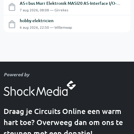
AS-i bus Murr Elektronik MASI20 AS-Interface I/O-module 56440
7 aug 2026, 08:08 — Girrekes
hobby elektricien
6 aug 2026, 22:50 — Willemwap
Powered by
Draag je Circuits Online een warm
hart toe? Overweeg dan om ons te
steunen met een donatie!