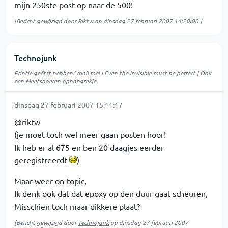
mijn 250ste post op naar de 500!
[Bericht gewijzigd door
Riktw
op
dinsdag 27 februari 2007 14:20:00
]
Technojunk
Printje
geëtst
hebben? mail me! | Even the invisible must be perfect | Ook
een
Meetsnoeren ophangrekje
dinsdag 27 februari 2007 15:11:17
@riktw
(je moet toch wel meer gaan posten hoor!
Ik heb er al 675 en ben 20 daagjes eerder
geregistreerdt
)
Maar weer on-topic,
Ik denk ook dat dat epoxy op den duur gaat scheuren,
Misschien toch maar dikkere plaat?
[Bericht gewijzigd door
Technojunk
op
dinsdag 27 februari 2007