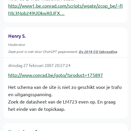
http://www1.be.conrad.com/scripts/wgate/zcop_be/~fl
Nlc3Npb249UDkwX0JFX…
Henry S.
Moderator
Deze post is niet door ChatGPT gegenereerd.
De 2019 CO labvoeding
.
dinsdag 27 februari 2007 20:27:24
http://www.conrad.be/goto/?product=175897
Het schema van de site is niet zo geschikt voor je trafo
en uitgangsspanning.
Zoek de datasheet van de LM723 even op. En graag
het einde van de topickaap.