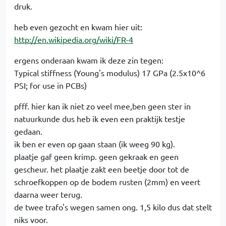
druk.
heb even gezocht en kwam hier uit:
http://en.wikipedia.org/wiki/FR-4
ergens onderaan kwam ik deze zin tegen:
Typical stiffness (Young's modulus) 17 GPa (2.5x10^6
PSI; for use in PCBs)
pfff. hier kan ik niet zo veel mee,ben geen ster in
natuurkunde dus heb ik even een praktijk testje
gedaan.
ik ben er even op gaan staan (ik weeg 90 kg).
plaatje gaf geen krimp. geen gekraak en geen
gescheur. het plaatje zakt een beetje door tot de
schroefkoppen op de bodem rusten (2mm) en veert
daarna weer terug.
de twee trafo's wegen samen ong. 1,5 kilo dus dat stelt
niks voor.