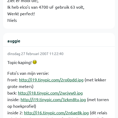
Ziet er mooi uit!,
Ik heb elco's van 4700 uF gebruik 63 volt,
Werkt perfect!
Niels
auggie
dinsdag 27 februari 2007 11:22:40
Topic-kaping!
Foto's van mijn versie:
front:
http://i19.tinypic.com/2ro0pdd.jpg
(met lekker
grote meters)
back:
http://i18.tinypic.com/2wcjvw0.jpg
inside:
http://i19.tinypic.com/3zkm8tu.jpg
(met torren
op hoekprofiel)
inside 2:
http://i16.tinypic.com/2n6ae8k.jpg
(dit relais