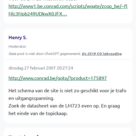
http://www1.be.conrad.com/scripts/wgate/zcop_be/~fl
Nlc3Npb249UDkwX0JFX…
Henry S.
Moderator
Deze post is niet door ChatGPT gegenereerd.
De 2019 CO labvoeding
.
dinsdag 27 februari 2007 20:27:24
http://www.conrad.be/goto/?product=175897
Het schema van de site is niet zo geschikt voor je trafo
en uitgangsspanning.
Zoek de datasheet van de LM723 even op. En graag
het einde van de topickaap.