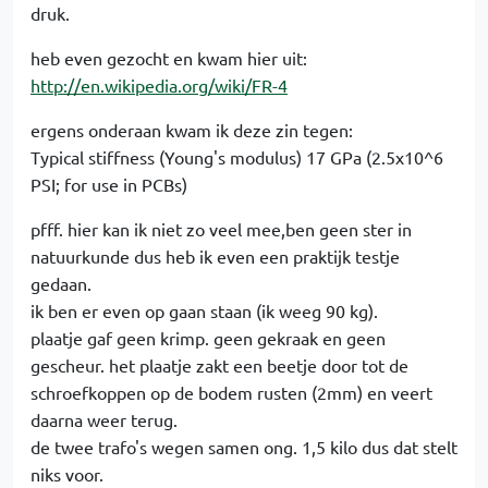
druk.
heb even gezocht en kwam hier uit:
http://en.wikipedia.org/wiki/FR-4
ergens onderaan kwam ik deze zin tegen:
Typical stiffness (Young's modulus) 17 GPa (2.5x10^6
PSI; for use in PCBs)
pfff. hier kan ik niet zo veel mee,ben geen ster in
natuurkunde dus heb ik even een praktijk testje
gedaan.
ik ben er even op gaan staan (ik weeg 90 kg).
plaatje gaf geen krimp. geen gekraak en geen
gescheur. het plaatje zakt een beetje door tot de
schroefkoppen op de bodem rusten (2mm) en veert
daarna weer terug.
de twee trafo's wegen samen ong. 1,5 kilo dus dat stelt
niks voor.