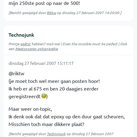
mijn 250ste post op naar de 500!
[Bericht gewijzigd door
Riktw
op
dinsdag 27 februari 2007 14:20:00
]
Technojunk
Printje
geëtst
hebben? mail me! | Even the invisible must be perfect | Ook
een
Meetsnoeren ophangrekje
dinsdag 27 februari 2007 15:11:17
@riktw
(je moet toch wel meer gaan posten hoor!
Ik heb er al 675 en ben 20 daagjes eerder
geregistreerdt
)
Maar weer on-topic,
Ik denk ook dat dat epoxy op den duur gaat scheuren,
Misschien toch maar dikkere plaat?
[Bericht gewijzigd door
Technojunk
op
dinsdag 27 februari 2007