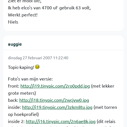
Ziet er mooi uit!,
Ik heb elco's van 4700 uF gebruik 63 volt,
Werkt perfect!
Niels
auggie
dinsdag 27 februari 2007 11:22:40
Topic-kaping!
Foto's van mijn versie:
front:
http://i19.tinypic.com/2ro0pdd.jpg
(met lekker
grote meters)
back:
http://i18.tinypic.com/2wcjvw0.jpg
inside:
http://i19.tinypic.com/3zkm8tu.jpg
(met torren
op hoekprofiel)
inside 2:
http://i16.tinypic.com/2n6ae8k.jpg
(dit relais