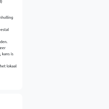
d)
mhulling
estal
rden.
eer
 kans is
het lokaal