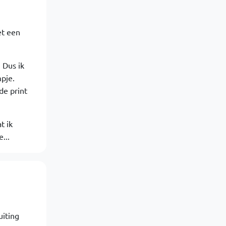
et een
 Dus ik
pje.
de print
t ik
...
uiting