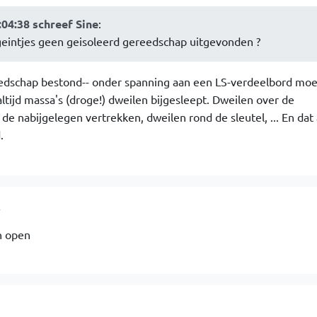
04:38 schreef Sine
:
geintjes geen geisoleerd gereedschap uitgevonden ?
reedschap bestond-- onder spanning aan een LS-verdeelbord moe
tijd massa's (droge!) dweilen bijgesleept. Dweilen over de
de nabijgelegen vertrekken, dweilen rond de sleutel, ... En dat 
.
4
n open
3