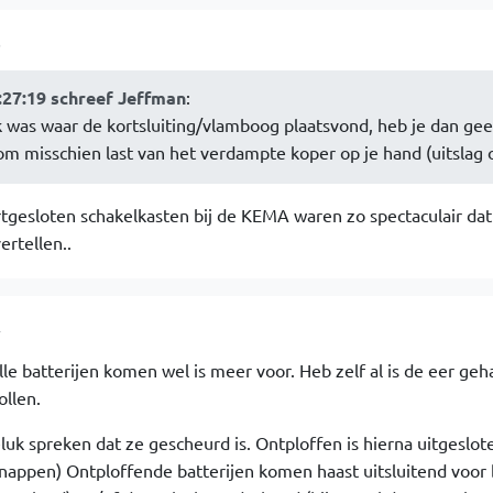
6
:27:19 schreef Jeffman
:
k was waar de kortsluiting/vlamboog plaatsvond, heb je dan ge
 misschien last van het verdampte koper op je hand (uitslag o
ortgesloten schakelkasten bij de KEMA waren zo spectaculair dat
ertellen..
4
le batterijen komen wel is meer voor. Heb zelf al is de eer ge
llen.
eluk spreken dat ze gescheurd is. Ontploffen is hierna uitgeslot
appen) Ontploffende batterijen komen haast uitsluitend voor b