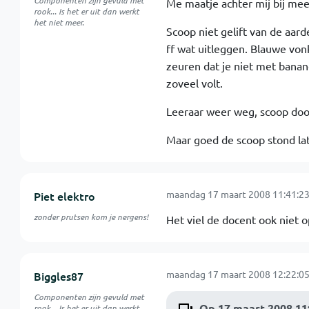
Componenten zijn gevuld met
Me maatje achter mij bij mee
rook... Is het er uit dan werkt
het niet meer.
Scoop niet gelift van de aard
ff wat uitleggen. Blauwe von
zeuren dat je niet met bana
zoveel volt.
Leeraar weer weg, scoop dood,
Maar goed de scoop stond lat
maandag 17 maart 2008 11:41:2
Piet elektro
zonder prutsen kom je nergens!
Het viel de docent ook niet o
maandag 17 maart 2008 12:22:0
Biggles87
Componenten zijn gevuld met
Op 17 maart 2008 11:
rook... Is het er uit dan werkt