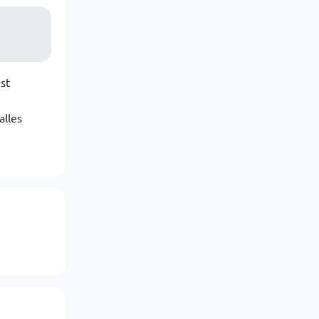
st
alles