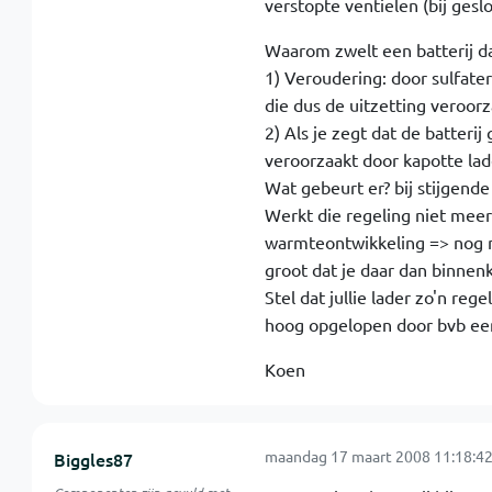
verstopte ventielen (bij gesl
Waarom zwelt een batterij d
1) Veroudering: door sulfate
die dus de uitzetting veroor
2) Als je zegt dat de batter
veroorzaakt door kapotte lad
Wat gebeurt er? bij stijgen
Werkt die regeling niet mee
warmteontwikkeling => nog mee
groot dat je daar dan binnenk
Stel dat jullie lader zo'n reg
hoog opgelopen door bvb een k
Koen
maandag 17 maart 2008 11:18:4
Biggles87