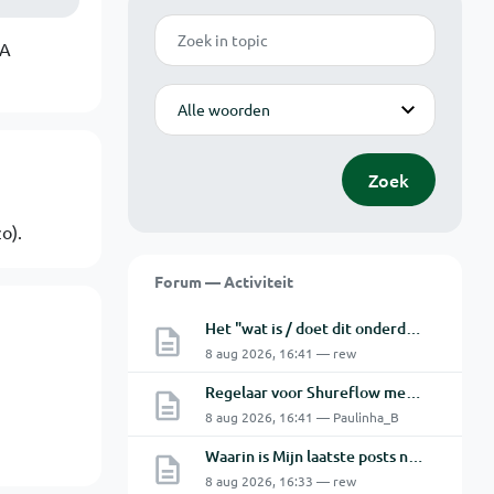
Zoek
0A
Modus
Zoek
o).
Forum — Activiteit
Het "wat is / doet dit onderdeel" topic Deel 12
8 aug 2026, 16:41 — rew
Regelaar voor Shureflow membraanpomp
8 aug 2026, 16:41 — Paulinha_B
Waarin is Mijn laatste posts niet Mijn laatste posts ?
8 aug 2026, 16:33 — rew