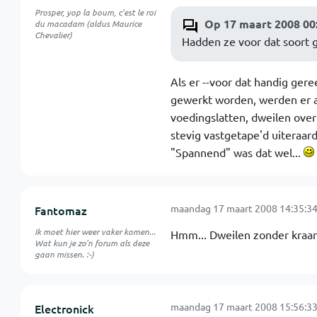
Prosper, yop la boum, c'est le roi
Op 17 maart 2008 00:
du macadam (aldus Maurice
Chevalier)
Hadden ze voor dat soort 
Als er --voor dat handig ge
gewerkt worden, werden er al
voedingslatten, dweilen over 
stevig vastgetape'd uiteraard
"Spannend" was dat wel...
maandag 17 maart 2008 14:35:3
Fantomaz
Ik moet hier weer vaker komen...
Hmm... Dweilen zonder kraa
Wat kun je zo'n forum als deze
gaan missen. :-)
maandag 17 maart 2008 15:56:3
Electronick