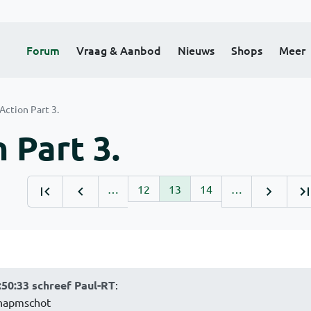
Forum
Vraag & Aanbod
Nieuws
Shops
Meer
ction Part 3.
 Part 3.
…
12
13
14
…
9
50:33 schreef Paul-RT
:
chapmschot