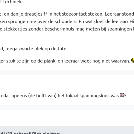
t techniek.
e, en dan je draadjes ff in het stopcontact steken. Leeraar stond
ken sprongen me over de schouders. En wat doet de leeraar? Hi
ne stekkertjes zonder beschermhuls mag meten bij spanningen 
 mega zwarte plek op de tafel......
er stuk te zijn op de plank, en leeraar weet nog niet waarvan.
3
p dat opeens (de helft van) het lokaal spanningsloos was
?
5
41:23 schreef Piet elektro
: