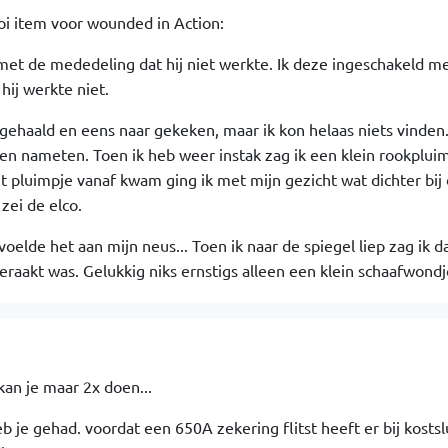
oi item voor wounded in Action:
et de mededeling dat hij niet werkte. Ik deze ingeschakeld m
hij werkte niet.
gehaald en eens naar gekeken, maar ik kon helaas niets vinden.
en nameten. Toen ik heb weer instak zag ik een klein rookpluim
t pluimpje vanaf kwam ging ik met mijn gezicht wat dichter bij 
zei de elco.
voelde het aan mijn neus... Toen ik naar de spiegel liep zag ik da
raakt was. Gelukkig niks ernstigs alleen een klein schaafwondje
8
kan je maar 2x doen...
je gehad. voordat een 650A zekering flitst heeft er bij kostsl