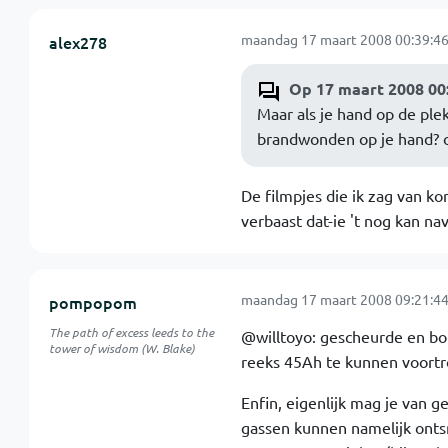
maandag 17 maart 2008 00:39:4
alex278
Op 17 maart 2008 00
Maar als je hand op de ple
brandwonden op je hand? om
De filmpjes die ik zag van k
verbaast dat-ie 't nog kan nav
maandag 17 maart 2008 09:21:4
pompopom
The path of excess leeds to the
@willtoyo: gescheurde en bol
tower of wisdom (W. Blake)
reeks 45Ah te kunnen voortro
Enfin, eigenlijk mag je van g
gassen kunnen namelijk ontsn