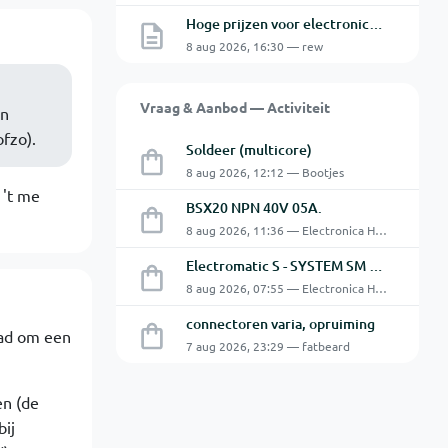
Hoge prijzen voor electronica hobbyisten
8 aug 2026, 16:30 — rew
Vraag & Aanbod — Activiteit
en
fzo).
Soldeer (multicore)
8 aug 2026, 12:12 — Bootjes
 't me
BSX20 NPN 40V 05A.
8 aug 2026, 11:36 — Electronica Hobbyist
Electromatic S - SYSTEM SM 125 220
8 aug 2026, 07:55 — Electronica Hobbyist
connectoren varia, opruiming
had om een
7 aug 2026, 23:29 — fatbeard
en (de
ij