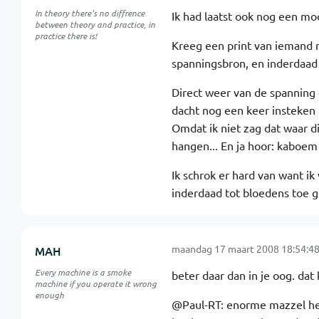
In theory there's no diffrence
Ik had laatst ook nog een mo
between theory and practice, in
practice there is!
Kreeg een print van iemand m
spanningsbron, en inderdaad 
Direct weer van de spanning 
dacht nog een keer insteken 
Omdat ik niet zag dat waar di
hangen... En ja hoor: kaboem 
Ik schrok er hard van want ik 
inderdaad tot bloedens toe ge
maandag 17 maart 2008 18:54:4
MAH
Every machine is a smoke
beter daar dan in je oog. dat 
machine if you operate it wrong
enough
@Paul-RT: enorme mazzel heb 