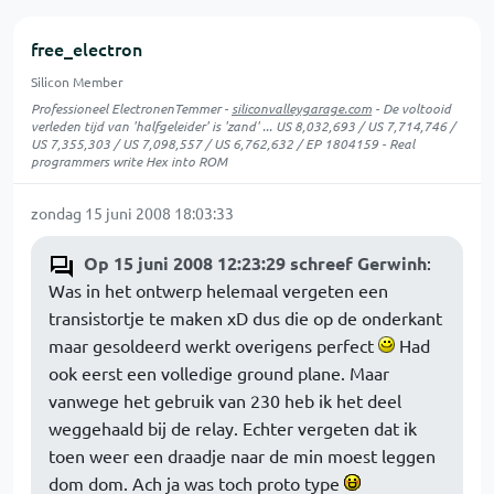
free_electron
Silicon Member
Professioneel ElectronenTemmer -
siliconvalleygarage.com
- De voltooid
verleden tijd van 'halfgeleider' is 'zand' ... US 8,032,693 / US 7,714,746 /
US 7,355,303 / US 7,098,557 / US 6,762,632 / EP 1804159 - Real
programmers write Hex into ROM
zondag 15 juni 2008 18:03:33
Op 15 juni 2008 12:23:29 schreef Gerwinh
:
Was in het ontwerp helemaal vergeten een
transistortje te maken xD dus die op de onderkant
maar gesoldeerd werkt overigens perfect
Had
ook eerst een volledige ground plane. Maar
vanwege het gebruik van 230 heb ik het deel
weggehaald bij de relay. Echter vergeten dat ik
toen weer een draadje naar de min moest leggen
dom dom. Ach ja was toch proto type