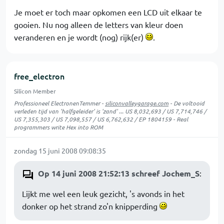
Je moet er toch maar opkomen een LCD uit elkaar te
gooien. Nu nog alleen de letters van kleur doen
veranderen en je wordt (nog) rijk(er)
.
free_electron
Silicon Member
Professioneel ElectronenTemmer -
siliconvalleygarage.com
- De voltooid
verleden tijd van 'halfgeleider' is 'zand' ... US 8,032,693 / US 7,714,746 /
US 7,355,303 / US 7,098,557 / US 6,762,632 / EP 1804159 - Real
programmers write Hex into ROM
zondag 15 juni 2008 09:08:35
Op 14 juni 2008 21:52:13 schreef Jochem_S
:
Lijkt me wel een leuk gezicht, 's avonds in het
donker op het strand zo'n knipperding