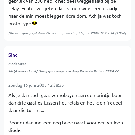
gebruik van 230 heb ik het deel weggehaald bij de
relay. Echter vergeten dat ik toen weer een draadje
naar de min moest leggen dom dom. Ach ja was toch
proto type
[Bericht gewijzigd door
Gerwinh
op
zondag 15 juni 2008 12:25:34
(20%)]
Sine
Moderator
>>
[Animo check] Hoogspannings voeding Circuits Online 2024
<<
zondag 15 juni 2008 12:38:35
Als je dan toch gaat verhobbyen aan een printje boor
dan drie gaatjes tussen het relais en het ic en freubel
daar die tor in ....
Boor er dan meteen nog twee naast voor een vrijloop
diode.