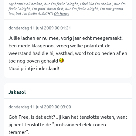
My brain's all broken, but I'm feelin' alright, I feel like I'm chokin', but I'm
feelin' alright, I'm goin' down fast, but I'm feelin alright, I'm not gonna
last,but I'm feelin ALRIGHT!
Oh Henry
donderdag 11 juni 2009 00:01:21
Jullie lachen er nu mee, vorig jaar echt meegemaakt!
Een mede klasgenoot vroeg welke polariteit de
weerstand had die hij vasthad, word tot op heden af en
toe nog boven gehaald
Mooi printje inderdaad!
Jakasol
donderdag 11 juni 2009 00:03:00
Goh Free, is dat echt? Jij kan het tenslotte weten, want
jij bent tenslotte de "profssioneel elektronen
temmer".