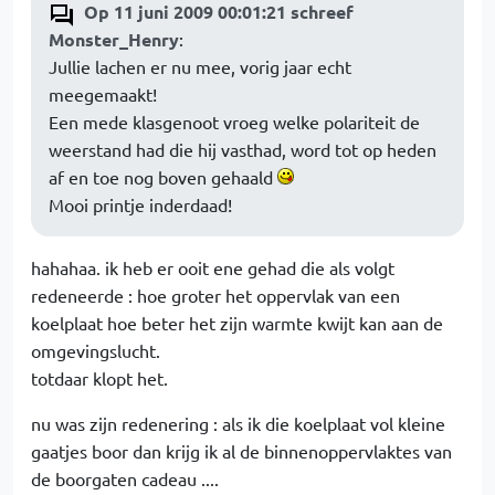
Op 11 juni 2009 00:01:21 schreef
Monster_Henry
:
Jullie lachen er nu mee, vorig jaar echt
meegemaakt!
Een mede klasgenoot vroeg welke polariteit de
weerstand had die hij vasthad, word tot op heden
af en toe nog boven gehaald
Mooi printje inderdaad!
hahahaa. ik heb er ooit ene gehad die als volgt
redeneerde : hoe groter het oppervlak van een
koelplaat hoe beter het zijn warmte kwijt kan aan de
omgevingslucht.
totdaar klopt het.
nu was zijn redenering : als ik die koelplaat vol kleine
gaatjes boor dan krijg ik al de binnenoppervlaktes van
de boorgaten cadeau ....