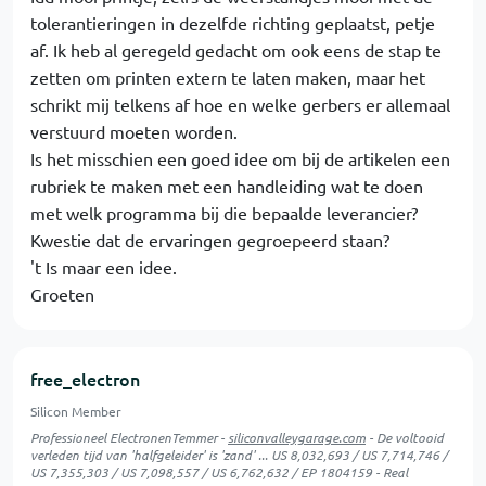
tolerantieringen in dezelfde richting geplaatst, petje
af. Ik heb al geregeld gedacht om ook eens de stap te
zetten om printen extern te laten maken, maar het
schrikt mij telkens af hoe en welke gerbers er allemaal
verstuurd moeten worden.
Is het misschien een goed idee om bij de artikelen een
rubriek te maken met een handleiding wat te doen
met welk programma bij die bepaalde leverancier?
Kwestie dat de ervaringen gegroepeerd staan?
't Is maar een idee.
Groeten
free_electron
Silicon Member
Professioneel ElectronenTemmer -
siliconvalleygarage.com
- De voltooid
verleden tijd van 'halfgeleider' is 'zand' ... US 8,032,693 / US 7,714,746 /
US 7,355,303 / US 7,098,557 / US 6,762,632 / EP 1804159 - Real