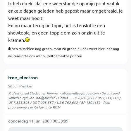
Ik heb direkt dat ene weerstandje op mijn print wat ik
enkele dagen geleden heb gepost maar omgedraaid, je
weet maar nooit.
En nu maar terug on topic, het is tenslotte een
showtopic, en geen toppic om zo'n onzin uit te
kramen.
Ik ben misschien nog groen, maar zo groen nu ook weer niet, het oog
wil tenslotte ook wat bij zelfgemaakte printen
free_electron
Silicon Member
Professioneel ElectronenTemmer -
siliconvalleygarage.com
- De voltooid
verleden tijd van 'halfgeleider' is 'zand' ... US 8,032,693 / US 7,714,746 /
US 7,355,303 / US 7,098,557 / US 6,762,632 / EP 1804159 - Real
programmers write Hex into ROM
donderdag 11 juni 2009 00:28:09