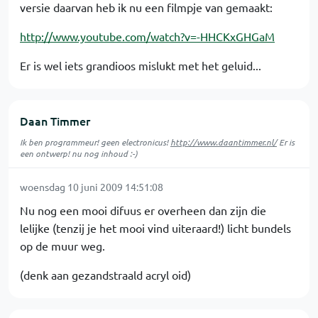
versie daarvan heb ik nu een filmpje van gemaakt:
http://www.youtube.com/watch?v=-HHCKxGHGaM
Er is wel iets grandioos mislukt met het geluid...
Daan Timmer
Ik ben programmeur! geen electronicus!
http://www.daantimmer.nl/
Er is
een ontwerp! nu nog inhoud :-)
woensdag 10 juni 2009 14:51:08
Nu nog een mooi difuus er overheen dan zijn die
lelijke (tenzij je het mooi vind uiteraard!) licht bundels
op de muur weg.
(denk aan gezandstraald acryl oid)