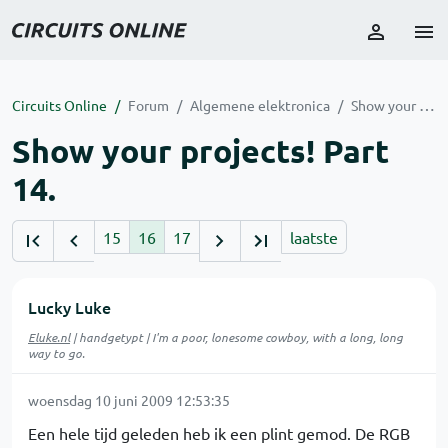
Circuits Online
Forum
Algemene elektronica
Show your projects! Part 14.
Show your projects! Part
14.
15
16
17
laatste
Lucky Luke
Eluke.nl
| handgetypt | I'm a poor, lonesome cowboy, with a long, long
way to go.
woensdag 10 juni 2009 12:53:35
Een hele tijd geleden heb ik een plint gemod. De RGB