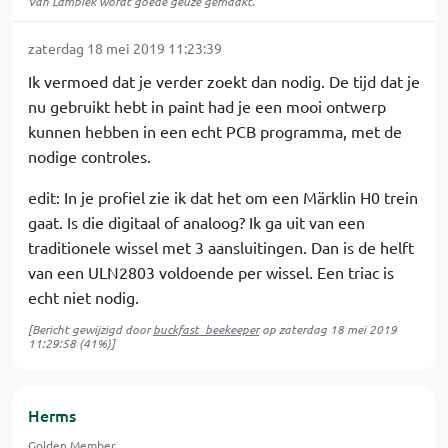
Van Lambiek wordt goede geuze gemaakt.
zaterdag 18 mei 2019 11:23:39
Ik vermoed dat je verder zoekt dan nodig. De tijd dat je
nu gebruikt hebt in paint had je een mooi ontwerp
kunnen hebben in een echt PCB programma, met de
nodige controles.
edit: In je profiel zie ik dat het om een Märklin H0 trein
gaat. Is die digitaal of analoog? Ik ga uit van een
traditionele wissel met 3 aansluitingen. Dan is de helft
van een ULN2803 voldoende per wissel. Een triac is
echt niet nodig.
[Bericht gewijzigd door
buckfast_beekeeper
op
zaterdag 18 mei 2019
11:29:58
(41%)]
Herms
Golden Member