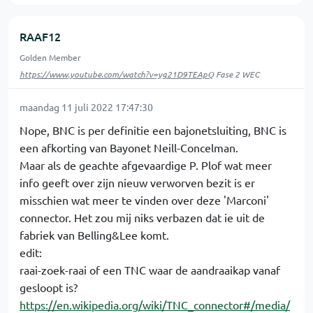
RAAF12
Golden Member
https://www.youtube.com/watch?v=yg21D9TEApQ
Fase 2 WEC
maandag 11 juli 2022 17:47:30
Nope, BNC is per definitie een bajonetsluiting, BNC is
een afkorting van Bayonet Neill-Concelman.
Maar als de geachte afgevaardige P. Plof wat meer
info geeft over zijn nieuw verworven bezit is er
misschien wat meer te vinden over deze 'Marconi'
connector. Het zou mij niks verbazen dat ie uit de
fabriek van Belling&Lee komt.
edit:
raai-zoek-raai of een TNC waar de aandraaikap vanaf
gesloopt is?
https://en.wikipedia.org/wiki/TNC_connector#/media/