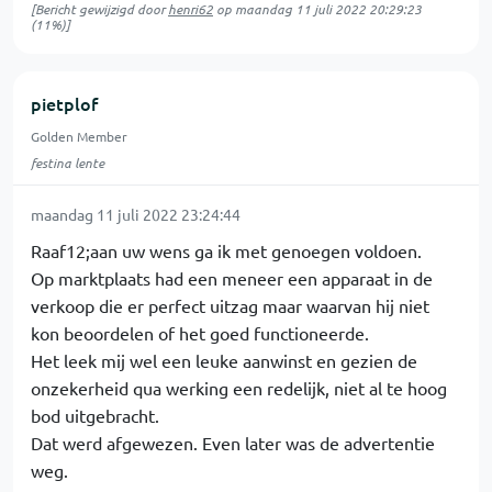
[Bericht gewijzigd door
henri62
op
maandag 11 juli 2022 20:29:23
(11%)]
pietplof
Golden Member
festina lente
maandag 11 juli 2022 23:24:44
Raaf12;aan uw wens ga ik met genoegen voldoen.
Op marktplaats had een meneer een apparaat in de
verkoop die er perfect uitzag maar waarvan hij niet
kon beoordelen of het goed functioneerde.
Het leek mij wel een leuke aanwinst en gezien de
onzekerheid qua werking een redelijk, niet al te hoog
bod uitgebracht.
Dat werd afgewezen. Even later was de advertentie
weg.