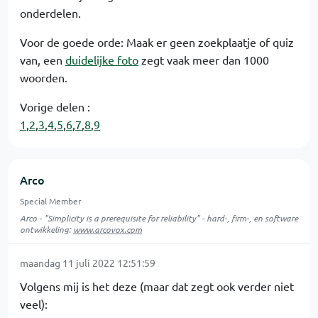
onderdelen.
Voor de goede orde: Maak er geen zoekplaatje of quiz
van, een
duidelijke foto
zegt vaak meer dan 1000
woorden.
Vorige delen :
1
,
2
,
3
,
4
,
5
,
6
,
7
,
8
,
9
Arco
Special Member
Arco - "Simplicity is a prerequisite for reliability" - hard-, firm-, en software
ontwikkeling:
www.arcovox.com
maandag 11 juli 2022 12:51:59
Volgens mij is het deze (maar dat zegt ook verder niet
veel):