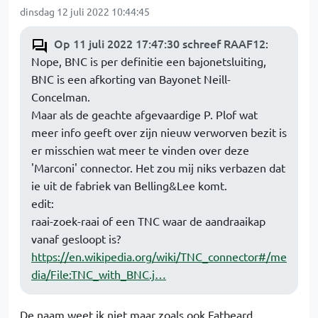
dinsdag 12 juli 2022 10:44:45
Op 11 juli 2022 17:47:30 schreef RAAF12
:
Nope, BNC is per definitie een bajonetsluiting,
BNC is een afkorting van Bayonet Neill-
Concelman.
Maar als de geachte afgevaardige P. Plof wat
meer info geeft over zijn nieuw verworven bezit is
er misschien wat meer te vinden over deze
'Marconi' connector. Het zou mij niks verbazen dat
ie uit de fabriek van Belling&Lee komt.
edit:
raai-zoek-raai of een TNC waar de aandraaikap
vanaf gesloopt is?
https://en.wikipedia.org/wiki/TNC_connector#/me
dia/File:TNC_with_BNC.j…
De naam weet ik niet maar zoals ook Fatbeard