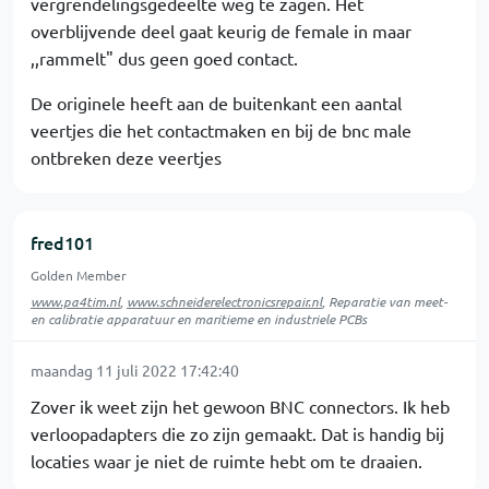
vergrendelingsgedeelte weg te zagen. Het
overblijvende deel gaat keurig de female in maar
,,rammelt" dus geen goed contact.
De originele heeft aan de buitenkant een aantal
veertjes die het contactmaken en bij de bnc male
ontbreken deze veertjes
fred101
Golden Member
www.pa4tim.nl
,
www.schneiderelectronicsrepair.nl
, Reparatie van meet-
en calibratie apparatuur en maritieme en industriele PCBs
maandag 11 juli 2022 17:42:40
Zover ik weet zijn het gewoon BNC connectors. Ik heb
verloopadapters die zo zijn gemaakt. Dat is handig bij
locaties waar je niet de ruimte hebt om te draaien.