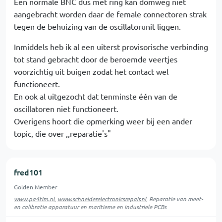
Een normale BNC dus met ring kan domweg niet
aangebracht worden daar de female connectoren strak
tegen de behuizing van de oscillatorunit liggen.
Inmiddels heb ik al een uiterst provisorische verbinding
tot stand gebracht door de beroemde veertjes
voorzichtig uit buigen zodat het contact wel
functioneert.
En ook al uitgezocht dat tenminste één van de
oscillatoren niet functioneert.
Overigens hoort die opmerking weer bij een ander
topic, die over ,,reparatie's"
fred101
Golden Member
www.pa4tim.nl
,
www.schneiderelectronicsrepair.nl
, Reparatie van meet-
en calibratie apparatuur en maritieme en industriele PCBs