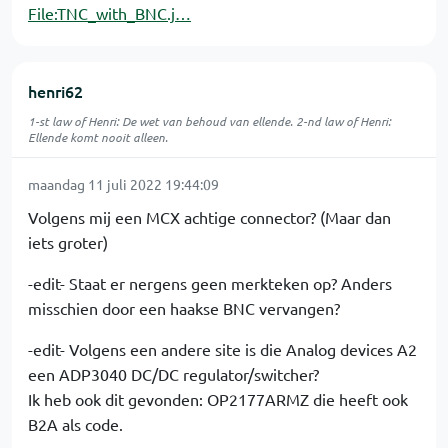
File:TNC_with_BNC.j…
henri62
1-st law of Henri: De wet van behoud van ellende. 2-nd law of Henri:
Ellende komt nooit alleen.
maandag 11 juli 2022 19:44:09
Volgens mij een MCX achtige connector? (Maar dan
iets groter)
-edit- Staat er nergens geen merkteken op? Anders
misschien door een haakse BNC vervangen?
-edit- Volgens een andere site is die Analog devices A2
een ADP3040 DC/DC regulator/switcher?
Ik heb ook dit gevonden: OP2177ARMZ die heeft ook
B2A als code.