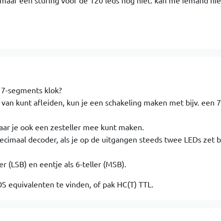
maar een sturing voor de 120 leds nog niet. kan me iemand hie
 7-segments klok?
 van kunt afleiden, kun je een schakeling maken met bijv. een 
waar je ook een zesteller mee kunt maken.
decimaal decoder, als je op de uitgangen steeds twee LEDs zet b
er (LSB) en eentje als 6-teller (MSB).
S equivalenten te vinden, of pak HC(T) TTL.