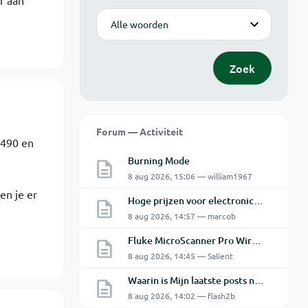
r aan
Modus
Zoek
Forum — Activiteit
7490 en
Burning Mode
8 aug 2026, 15:06 — william1967
en je er
Hoge prijzen voor electronica hobbyisten
8 aug 2026, 14:57 — marcob
Fluke MicroScanner Pro Wiremap adapter
8 aug 2026, 14:45 — Salient
Waarin is Mijn laatste posts niet Mijn laatste posts ?
8 aug 2026, 14:02 — flash2b