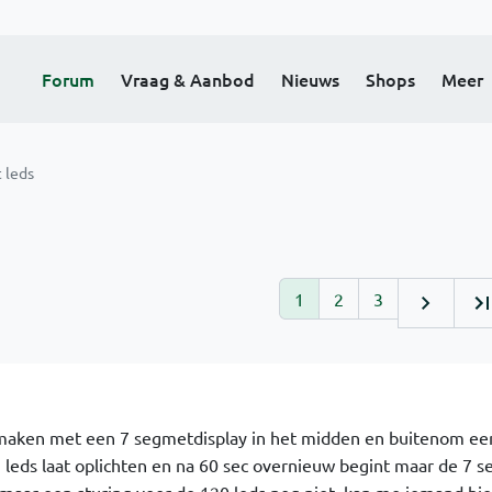
Forum
Vraag & Aanbod
Nieuws
Shops
Meer
 leds
1
2
3
 maken met een 7 segmetdisplay in het midden en buitenom een
 leds laat oplichten en na 60 sec overnieuw begint maar de 7 s