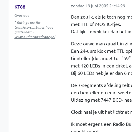
zondag 19 juni 2005 21:14:29
KT88
Overleden
Dan zou ik, als je toch nog 
" Ratings are for
met TTL of MOS IC-tjes.
transistors.....tubes have
Dat lijkt moeilijker dan het i
guidelines" -
www.audioconsultancy.nl
-
Deze ouwe man graaft in zij
Een 24-uurs klok met TTL op
tienteller (dus moet tot "59"
met 120 LEDs in een cirkel,
Bij 60 LEDs heb je er dan 6 n
De 7-segments afdeling telt 
een tienteller en een tweetel
Uitlezing met 7447 BCD- na
Clock haal je uit het lichtnet
Ik moet ergens een Radio Bul
gepubliceerd.