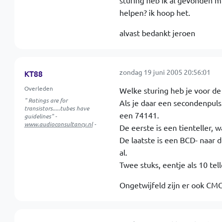
sturing heb ik al gevonden m
helpen? ik hoop het.
alvast bedankt jeroen
zondag 19 juni 2005 20:56:01
KT88
Overleden
Welke sturing heb je voor de
" Ratings are for
Als je daar een secondenpuls
transistors.....tubes have
een 74141.
guidelines" -
www.audioconsultancy.nl
-
De eerste is een tienteller, 
De laatste is een BCD- naar 
al.
Twee stuks, eentje als 10 tell
Ongetwijfeld zijn er ook CMO