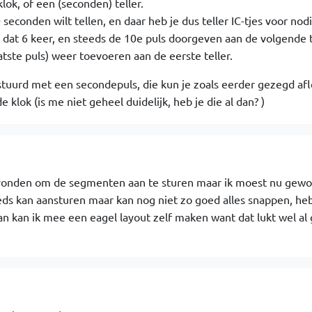
lok, of een (seconden) teller.
seconden wilt tellen, en daar heb je dus teller IC-tjes voor nodi
), dat 6 keer, en steeds de 10e puls doorgeven aan de volgende t
atste puls) weer toevoeren aan de eerste teller.
uurd met een secondepuls, die kun je zoals eerder gezegd afl
e klok (is me niet geheel duidelijk, heb je die al dan? )
evonden om de segmenten aan te sturen maar ik moest nu gew
eds kan aansturen maar kan nog niet zo goed alles snappen, heb
n kan ik mee een eagel layout zelf maken want dat lukt wel al 