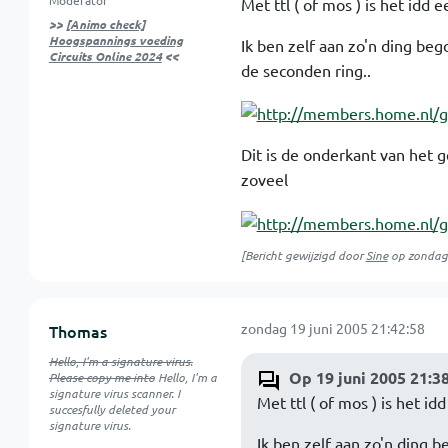
Moderator
Met ttl ( of mos ) is het idd 
>>
[Animo check]
Hoogspannings voeding
Ik ben zelf aan zo'n ding beg
Circuits Online 2024
<<
de seconden ring..
Dit is de onderkant van het g
zoveel
[Bericht gewijzigd door
Sine
op
zondag
zondag 19 juni 2005 21:42:58
Thomas
Hello, I'm a signature virus.
Op 19 juni 2005 21:38
Please copy me into
Hello, I'm a
signature virus scanner. I
Met ttl ( of mos ) is het i
succesfully deleted your
signature virus.
Ik ben zelf aan zo'n ding 