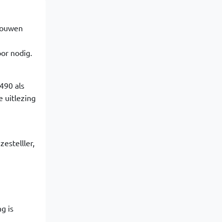
pbouwen
oor nodig.
490 als
e uitlezing
estelller,
g is