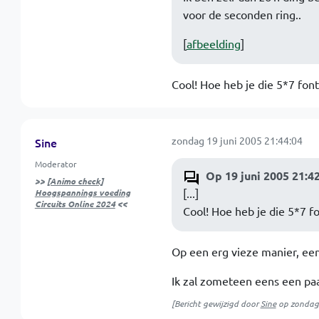
voor de seconden ring..
[
afbeelding
]
Cool! Hoe heb je die 5*7 fon
zondag 19 juni 2005 21:44:04
Sine
Moderator
Op 19 juni 2005 21:4
>>
[Animo check]
[...]
Hoogspannings voeding
Circuits Online 2024
<<
Cool! Hoe heb je die 5*7 f
Op een erg vieze manier, een
Ik zal zometeen eens een paa
[Bericht gewijzigd door
Sine
op
zondag