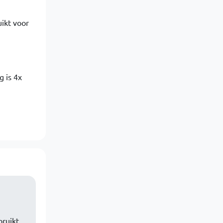
uikt voor
g is 4x
bruikt