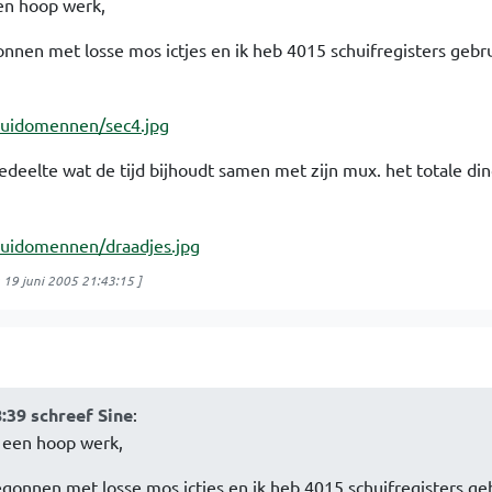
een hoop werk,
onnen met losse mos ictjes en ik heb 4015 schuifregisters gebr
edeelte wat de tijd bijhoudt samen met zijn mux. het totale din
 19 juni 2005 21:43:15
]
:39 schreef Sine
:
dd een hoop werk,
begonnen met losse mos ictjes en ik heb 4015 schuifregisters ge