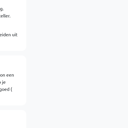
g.
eller.
eiden uit
oon een
 je
goed (