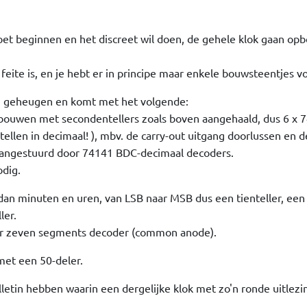
moet beginnen en het discreet wil doen, de gehele klok gaan o
n feite is, en je hebt er in principe maar enkele bouwsteentjes v
n geheugen en komt met het volgende:
bouwen met secondentellers zoals boven aangehaald, dus 6 x 7
 tellen in decimaal! ), mbv. de carry-out uitgang doorlussen en d
 aangestuurd door 74141 BDC-decimaal decoders.
odig.
dan minuten en uren, van LSB naar MSB dus een tienteller, een z
ler.
ar zeven segments decoder (common anode).
 met een 50-deler.
letin hebben waarin een dergelijke klok met zo'n ronde uitlezin