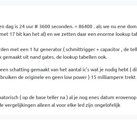
en dag is 24 uur # 3600 seconden. = 86400 . als we nu ene dom
 met 17 bit kan het al) en we zetten daar een enorme lookup ta
en met een 1 hz generator ( schmittrigger + capacitor , de tel
k gemaakt uit nand gates. de lookup tabellen ook.
een schatting gemaakt van het aantal ic's wat je nodig hebt ( d
ebruiken de originele en geen low power ) 15 milliampere trekt z
atorisch ( op de base teller na ) al je nog enes datum erovenop 
 vergelijkingen alleen al voor elke led zijn ongelofelijk