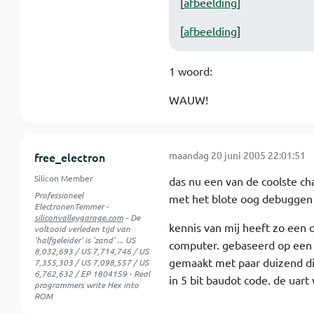
[
afbeelding
]
[
afbeelding
]
1 woord:
WAUW!
maandag 20 juni 2005 22:01:51
free_electron
Silicon Member
das nu een van de coolste cha
Professioneel
met het blote oog debuggen 
ElectronenTemmer -
siliconvalleygarage.com
- De
kennis van mij heeft zo een 
voltooid verleden tijd van
'halfgeleider' is 'zand' ... US
computer. gebaseerd op een 2
8,032,693 / US 7,714,746 / US
gemaakt met paar duizend di
7,355,303 / US 7,098,557 / US
6,762,632 / EP 1804159 - Real
in 5 bit baudot code. de uart
programmers write Hex into
ROM