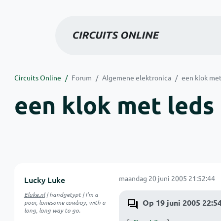
Circuits Online
Forum
Algemene elektronica
een klok met
een klok met leds
maandag 20 juni 2005 21:52:44
Lucky Luke
Eluke.nl
| handgetypt | I'm a
Op 19 juni 2005 22:54
poor, lonesome cowboy, with a
long, long way to go.