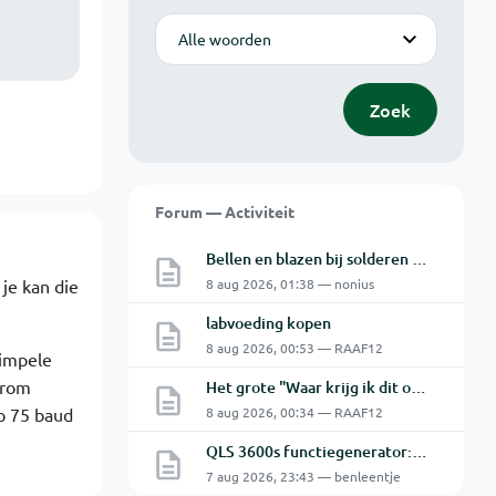
Modus
Zoek
Forum — Activiteit
Bellen en blazen bij solderen van Chinese PCBs
 je kan die
8 aug 2026, 01:38 — nonius
labvoeding kopen
8 aug 2026, 00:53 — RAAF12
simpele
 rom
Het grote "Waar krijg ik dit onderdeel" topic Deel 11
p 75 baud
8 aug 2026, 00:34 — RAAF12
QLS 3600s functiegenerator: software verbinden lukt niet.
7 aug 2026, 23:43 — benleentje