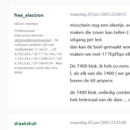
maandag 20 juni 2005 22:08:53
free_electron
Silicon Member
misschein nog een ideetje. e
Professioneel
maken die zover kan tellen (
ElectronenTemmer -
uitgang per led.
siliconvalleygarage.com
- De
voltooid verleden tijd van
dan kan de boel gemaakt word
'halfgeleider' is 'zand' ... US
maken we met 17 flipflips el
8,032,693 / US 7,714,746 / US
7,355,303 / US 7,098,557 / US
6,762,632 / EP 1804159 - Real
De 7400 klok. ik heb zo eens 
programmers write Hex into
ROM
). als elk van die 7400 ( we g
boven de 60 ampere.
de 7400 klok. volledig combin
hek helemaal van de dam ... de
maandag 20 juni 2005 23:55:46
draakskuh