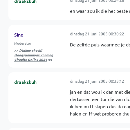
dinsdag 21 juni 2005 00:24:28
draakskuh
en waar zou ik die het best
dinsdag 21 juni 2005 00:30:22
Sine
Moderator
De zelfde puls waarmee je de
>>
[Animo check]
Hoogspannings voeding
Circuits Online 2024
<<
dinsdag 21 juni 2005 00:33:12
draakskuh
jah en dat wou ik dan met di
dertussen een tor die van dic
ik ben nu ff slapen dus ik re
halen en ff wat proberen thui