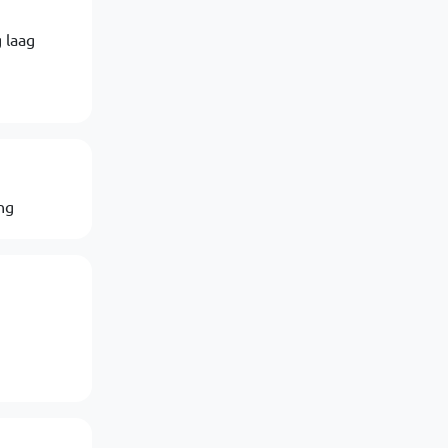
 laag
ng