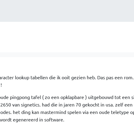
racter lookup tabellen die ik ooit gezien heb. Das pas een rom.
!
oude pingpong tafel ( zo een opklapbare ) uitgebouwd tot een 
650 van signetics. had die in jaren 70 gekocht in usa. zelf een
odes. het ding kan mastermind spelen via een oude teletype o
 wordt egenereerd in software.