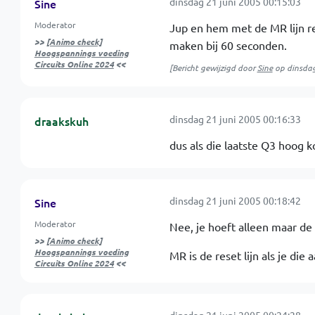
dinsdag 21 juni 2005 00:15:03
Sine
Moderator
Jup en hem met de MR lijn res
>>
[Animo check]
maken bij 60 seconden.
Hoogspannings voeding
Circuits Online 2024
<<
[Bericht gewijzigd door
Sine
op
dinsdag
dinsdag 21 juni 2005 00:16:33
draakskuh
dus als die laatste Q3 hoog 
dinsdag 21 juni 2005 00:18:42
Sine
Moderator
Nee, je hoeft alleen maar de 
>>
[Animo check]
Hoogspannings voeding
MR is de reset lijn als je die
Circuits Online 2024
<<