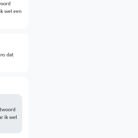
woord
ik wel een
ns dat
antwoord
r ik wel