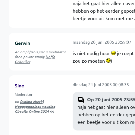
naja het gaat hier alleen over
hebben op het eerder gepost
beetje voor uit kom met me z
maandag 20 juni 2005 23:59:07
Gerwin
An amplifier is just a modulator
is niet nodig hoor
je roept
for a power supply |
Toffe
zou zo moeten
)
Gebruiker
dinsdag 21 juni 2005 00:08:35
Sine
Moderator
Op 20 juni 2005 23:5
>>
[Animo check]
naja het gaat hier alleen ov
Hoogspannings voeding
Circuits Online 2024
<<
hebben op het eerder gepo
een beetje voor uit kom me