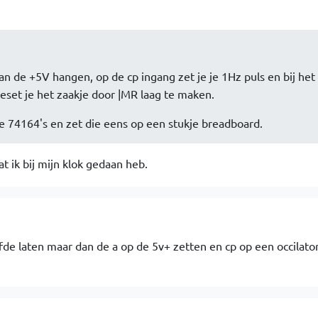
an de +5V hangen, op de cp ingang zet je je 1Hz puls en bij het
set je het zaakje door |MR laag te maken.
e 74164's en zet die eens op een stukje breadboard.
t ik bij mijn klok gedaan heb.
fde laten maar dan de a op de 5v+ zetten en cp op een occilato