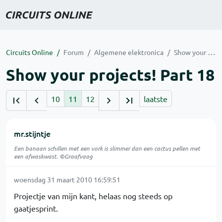
Circuits Online
Forum
Algemene elektronica
Show your projects! Part 18
Show your projects! Part 18
10
11
12
laatste
mr.stijntje
Een banaan schillen met een vork is slimmer dan een cactus pellen met
een afwaskwast. ©Graafvaag
woensdag 31 maart 2010 16:59:51
Projectje van mijn kant, helaas nog steeds op
gaatjesprint.