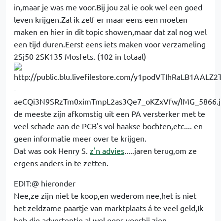
in,maar je was me voor.Bij jou zal ie ook wel een goed
leven krijgen.Zal ik zelf er maar eens een moeten
maken en hier in dit topic showen,maar dat zal nog wel
een tijd duren.Eerst eens iets maken voor verzameling
2Sj50 2SK135 Mosfets. (102 in totaal)
de meeste zijn afkomstig uit een PA versterker met te
veel schade aan de PCB's vol haakse bochten,etc.... en
geen informatie meer over te krijgen.
Dat was ook Henry S.
z'n advies
.....jaren terug,om ze
ergens anders in te zetten.
EDIT:@ hieronder
Nee,ze zijn niet te koop,en wederom nee,het is niet
het zeldzame paartje van marktplaats á te veel geld,Ik
heb die advertentie al wel eens voorbij zien