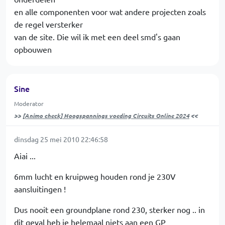
en alle componenten voor wat andere projecten zoals
de regel versterker
van de site. Die wil ik met een deel smd's gaan
opbouwen
Sine
Moderator
>>
[Animo check] Hoogspannings voeding Circuits Online 2024
<<
dinsdag 25 mei 2010 22:46:58
Aiai ...
6mm lucht en kruipweg houden rond je 230V
aansluitingen !
Dus nooit een groundplane rond 230, sterker nog .. in
dit geval heb je helemaal niets aan een GP