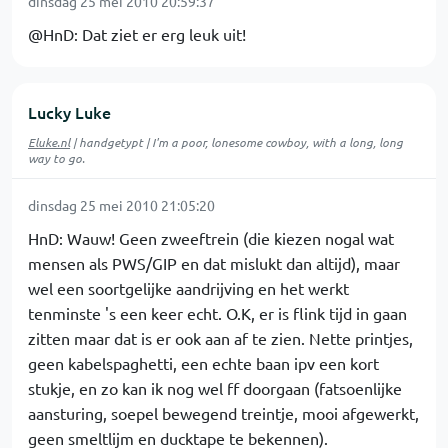
dinsdag 25 mei 2010 20:59:37
@HnD: Dat ziet er erg leuk uit!
Lucky Luke
Eluke.nl
| handgetypt | I'm a poor, lonesome cowboy, with a long, long
way to go.
dinsdag 25 mei 2010 21:05:20
HnD: Wauw! Geen zweeftrein (die kiezen nogal wat
mensen als PWS/GIP en dat mislukt dan altijd), maar
wel een soortgelijke aandrijving en het werkt
tenminste 's een keer echt. O.K, er is flink tijd in gaan
zitten maar dat is er ook aan af te zien. Nette printjes,
geen kabelspaghetti, een echte baan ipv een kort
stukje, en zo kan ik nog wel ff doorgaan (fatsoenlijke
aansturing, soepel bewegend treintje, mooi afgewerkt,
geen smeltlijm en ducktape te bekennen).