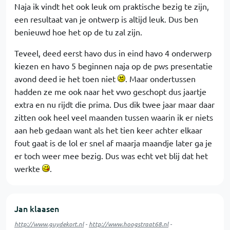
Naja ik vindt het ook leuk om praktische bezig te zijn,
een resultaat van je ontwerp is altijd leuk. Dus ben
benieuwd hoe het op de tu zal zijn.
Teveel, deed eerst havo dus in eind havo 4 onderwerp
kiezen en havo 5 beginnen naja op de pws presentatie
avond deed ie het toen niet
. Maar ondertussen
hadden ze me ook naar het vwo geschopt dus jaartje
extra en nu rijdt die prima. Dus dik twee jaar maar daar
zitten ook heel veel maanden tussen waarin ik er niets
aan heb gedaan want als het tien keer achter elkaar
fout gaat is de lol er snel af maarja maandje later ga je
er toch weer mee bezig. Dus was echt vet blij dat het
werkte
.
Jan klaasen
http://www.guydekort.nl
-
http://www.hoogstraat68.nl
-