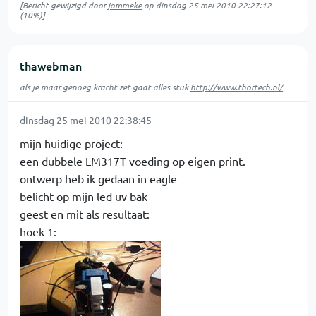
[Bericht gewijzigd door
jommeke
op
dinsdag 25 mei 2010 22:27:12
(10%)]
thawebman
als je maar genoeg kracht zet gaat alles stuk
http://www.thortech.nl/
dinsdag 25 mei 2010 22:38:45
mijn huidige project:
een dubbele LM317T voeding op eigen print.
ontwerp heb ik gedaan in eagle
belicht op mijn led uv bak
geest en mit als resultaat:
hoek 1: