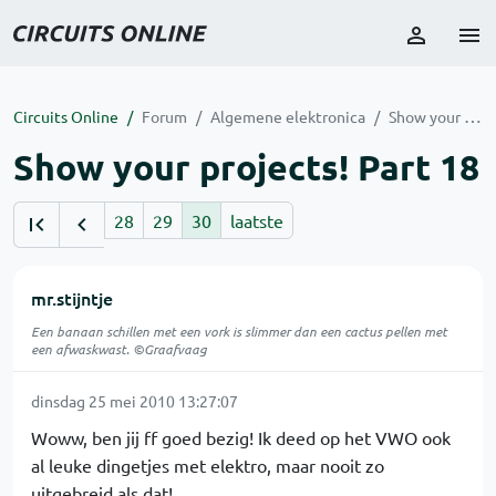
Circuits Online
Forum
Algemene elektronica
Show your projects! Part 18
Show your projects! Part 18
28
29
30
laatste
mr.stijntje
Een banaan schillen met een vork is slimmer dan een cactus pellen met
een afwaskwast. ©Graafvaag
dinsdag 25 mei 2010 13:27:07
Woww, ben jij ff goed bezig! Ik deed op het VWO ook
al leuke dingetjes met elektro, maar nooit zo
uitgebreid als dat!