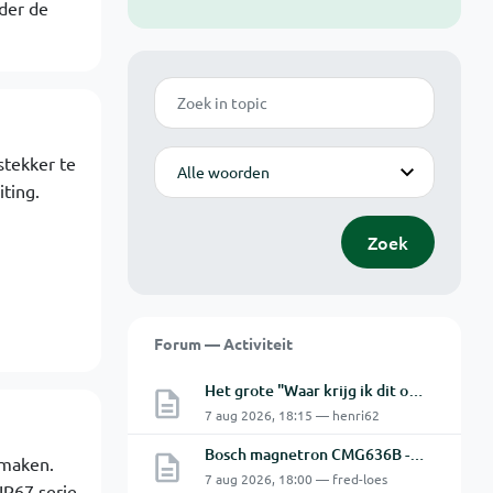
nder de
Zoek
Modus
tekker te
ting.
Zoek
Forum — Activiteit
Het grote "Waar krijg ik dit onderdeel" topic Deel 11
7 aug 2026, 18:15 — henri62
Bosch magnetron CMG636B - 2 De oven doet het niet goed.
 maken.
7 aug 2026, 18:00 — fred-loes
IP67 serie