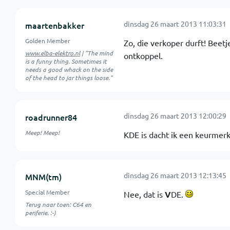
dinsdag 26 maart 2013 11:03:31
maartenbakker
Golden Member
Zo, die verkoper durft! Beetje
www.elba-elektro.nl
| "The mind
ontkoppel.
is a funny thing. Sometimes it
needs a good whack on the side
of the head to jar things loose."
dinsdag 26 maart 2013 12:00:29
roadrunner84
Meep! Meep!
KDE is dacht ik een keurmerk
dinsdag 26 maart 2013 12:13:45
MNM(tm)
Special Member
Nee, dat is
V
DE.
Terug naar toen: C64 en
periferie. :-)