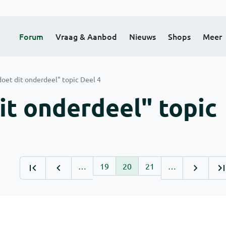
Forum
Vraag & Aanbod
Nieuws
Shops
Meer
doet dit onderdeel" topic Deel 4
it onderdeel" topic
…
19
20
21
…