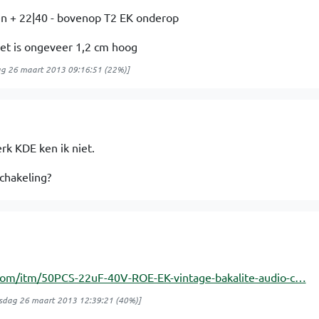
en + 22|40 - bovenop T2 EK onderop
het is ongeveer 1,2 cm hoog
ag 26 maart 2013 09:16:51
(22%)]
rk KDE ken ik niet.
schakeling?
com/itm/50PCS-22uF-40V-ROE-EK-vintage-bakalite-audio-c…
sdag 26 maart 2013 12:39:21
(40%)]