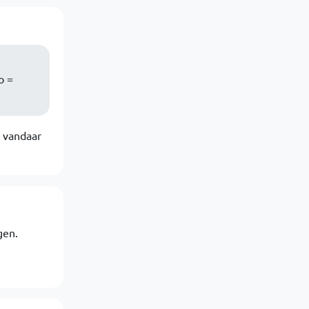
o =
. vandaar
gen.