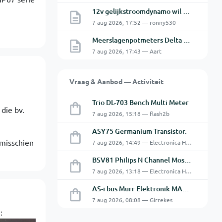
12v gelijkstroomdynamo wil niet laden.
7 aug 2026, 17:52 — ronny530
Meerslagenpotmeters Delta SM45-70D
7 aug 2026, 17:43 — Aart
Vraag & Aanbod — Activiteit
Trio DL-703 Bench Multi Meter
 die bv.
7 aug 2026, 15:18 — flash2b
ASY75 Germanium Transistor.
 misschien
7 aug 2026, 14:49 — Electronica Hobbyist
BSV81 Philips N Channel Mosfet Transistors.
7 aug 2026, 13:18 — Electronica Hobbyist
AS-i bus Murr Elektronik MASI20 AS-Interface I/O-module 56440
7 aug 2026, 08:08 — Girrekes
: