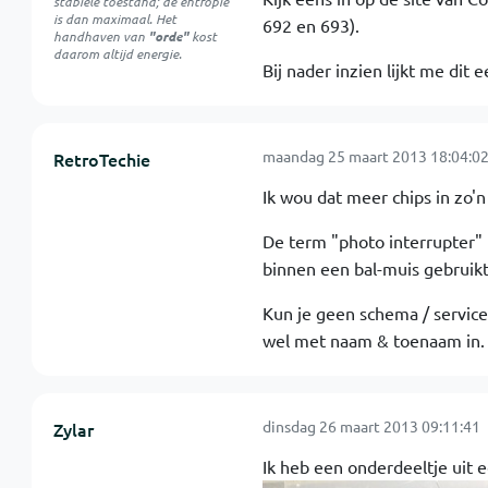
stabiele toestand; de entropie
is dan maximaal. Het
692 en 693).
handhaven van
"orde"
kost
daarom altijd energie.
Bij nader inzien lijkt me di
maandag 25 maart 2013 18:04:0
RetroTechie
Ik wou dat meer chips in zo'n 
De term "photo interrupter" ko
binnen een bal-muis gebruik
Kun je geen schema / service
wel met naam & toenaam in.
dinsdag 26 maart 2013 09:11:41
Zylar
Ik heb een onderdeeltje uit