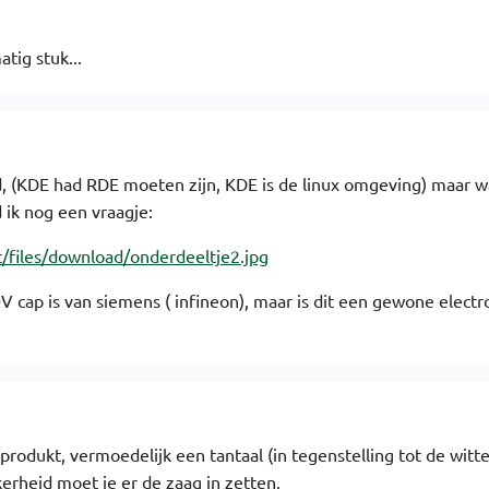
tig stuk...
d, (KDE had RDE moeten zijn, KDE is de linux omgeving) maar w
ik nog een vraagje:
t/files/download/onderdeeltje2.jpg
V cap is van siemens ( infineon), maar is dit een gewone electro
rodukt, vermoedelijk een tantaal (in tegenstelling tot de witt
erheid moet je er de zaag in zetten.