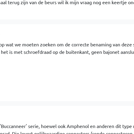
aal terug zijn van de beurs wil ik mijn vraag nog een keertje o
8
 op wat we moeten zoeken om de correcte benaming van deze s
het is met schroefdraad op de buitenkant, geen bajonet aanslui
3
gin 'Buccanneer' serie, hoewel ook Amphenol en anderen dit type
onrad. Die levert gelijkwaardige connectors (ronde connectoren 