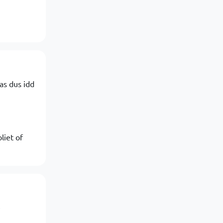
as dus idd
liet of
e