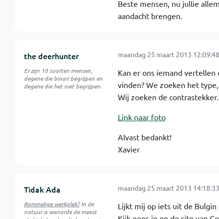
Beste mensen, nu jullie allem
aandacht brengen.
maandag 25 maart 2013 12:09:4
the deerhunter
Er zijn 10 soorten mensen,
Kan er ons iemand vertellen
degene die binair begrijpen en
vinden? We zoeken het type, 
degene die het niet begrijpen.
Wij zoeken de contrastekker.
Link naar foto
Alvast bedankt!
Xavier
maandag 25 maart 2013 14:18:3
Tidak Ada
Rommelige werkplek?
In de
Lijkt mij op iets uit de Bul
natuur is
wanorde
de meest
Kijk eens in op de site van C