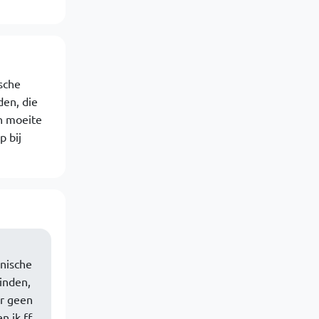
sche
en, die
en moeite
p bij
hnische
inden,
 er geen
n ik ff