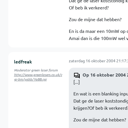
Dat ge de laser koststondig k
Of beb ik verkeerd?
Zou de mijne dat hebben?
En is da maar een 10mW op d
Amai dan is die 100mW wel v
zaterdag 16 oktober 2004 21:17:
ledfreak
Moderator green laser forum
Op 16 oktober 2004 2
http://www.greenlasers.co.uk/c
gi-bin/yabb/YaBB.cgi
[...]
En wat is een blanking inpu
Dat ge de laser koststondig
krijgen?Of beb ik verkeerd
Zou de mijne dat hebben?