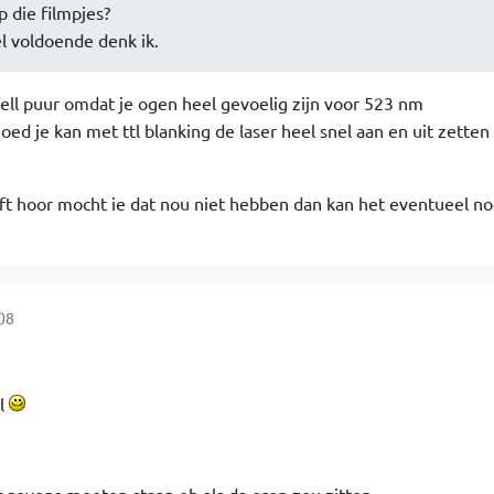
 die filmpjes?
 voldoende denk ik.
j fell puur omdat je ogen heel gevoelig zijn voor 523 nm
ed je kan met ttl blanking de laser heel snel aan en uit zetten
eft hoor mocht ie dat nou niet hebben dan kan het eventueel no
08
l