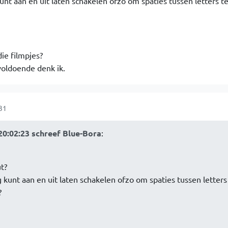
unt aan en uit laten schakelen ofzo om spaties tussen letters te
ie filmpjes?
oldoende denk ik.
31
0:02:23 schreef Blue-Bora
:
t?
 kunt aan en uit laten schakelen ofzo om spaties tussen letters
?