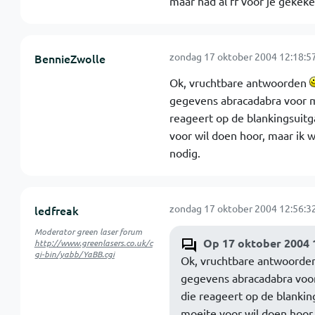
maar had al ff voor je gekeke
zondag 17 oktober 2004 12:18:5
BennieZwolle
Ok, vruchtbare antwoorden
gegevens abracadabra voor 
reageert op de blankingsuitg
voor wil doen hoor, maar ik 
nodig.
zondag 17 oktober 2004 12:56:3
ledfreak
Moderator green laser forum
Op 17 oktober 2004 
http://www.greenlasers.co.uk/c
gi-bin/yabb/YaBB.cgi
Ok, vruchtbare antwoorde
gegevens abracadabra voo
die reageert op de blankin
moeite voor wil doen hoor,