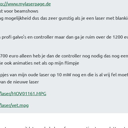
tp://www.mylaserpage.de
hikt voor beamshows
g mogelijkheid dus das zeer gunstig als je een laser met blank
n profi galvo's en controller maar dan ga je ruim over de 1200 e
0-700 euro alleen heb je dan de controller nog nodig das nog ee
e ook animaties net als op mijn flimpje
pjes van mijn oude laser op 10 mW nog en die is al vrij fel moe
an de nieuwe laser
l/laser/MOV01161.MPG
laser/vet.mpg