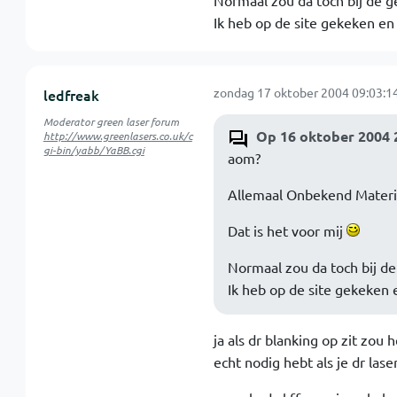
Normaal zou da toch bij de g
Ik heb op de site gekeken en
zondag 17 oktober 2004 09:03:1
ledfreak
Moderator green laser forum
Op 16 oktober 2004 2
http://www.greenlasers.co.uk/c
gi-bin/yabb/YaBB.cgi
aom?
Allemaal Onbekend Materi
Dat is het voor mij
Normaal zou da toch bij de
Ik heb op de site gekeken 
ja als dr blanking op zit zou 
echt nodig hebt als je dr las