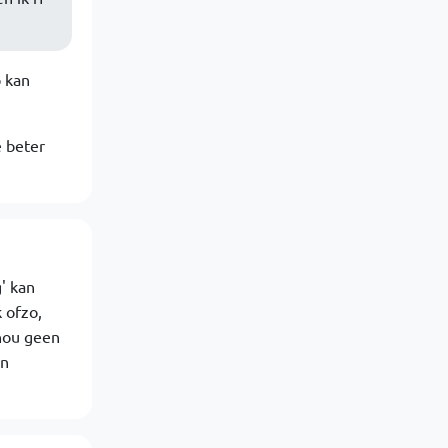
p kan
e beter
' kan
 ofzo,
nou geen
an