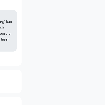
eeg' kan
eek
woordig
 laser