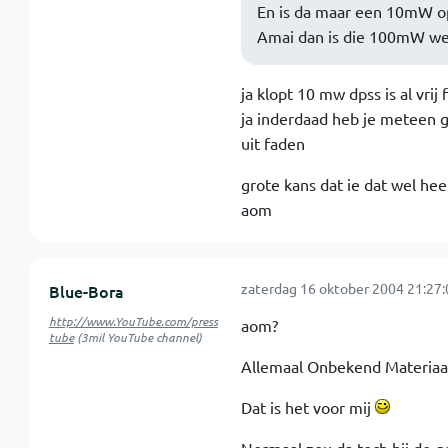
En is da maar een 10mW op
Amai dan is die 100mW wel
ja klopt 10 mw dpss is al vri
ja inderdaad heb je meteen go
uit faden
grote kans dat ie dat wel he
aom
zaterdag 16 oktober 2004 21:27:
Blue-Bora
http://www.YouTube.com/press
aom?
tube
(3mil YouTube channel)
Allemaal Onbekend Materiaa
Dat is het voor mij