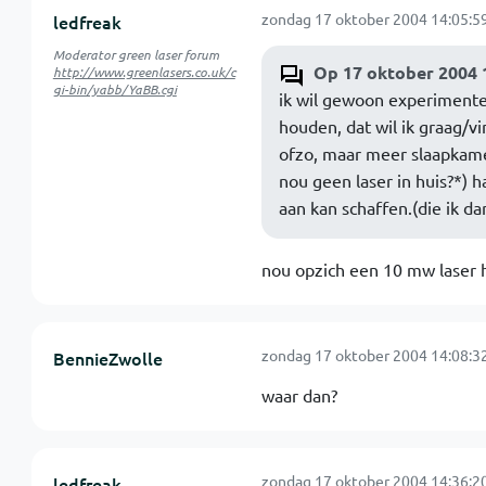
zondag 17 oktober 2004 14:05:5
ledfreak
Moderator green laser forum
Op 17 oktober 2004 
http://www.greenlasers.co.uk/c
gi-bin/yabb/YaBB.cgi
ik wil gewoon experimenter
houden, dat wil ik graag/v
ofzo, maar meer slaapkamer
nou geen laser in huis?*) ha
aan kan schaffen.(die ik d
nou opzich een 10 mw laser h
zondag 17 oktober 2004 14:08:3
BennieZwolle
waar dan?
zondag 17 oktober 2004 14:36:2
ledfreak