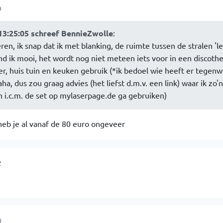
9
13:25:05 schreef BennieZwolle
:
en, ik snap dat ik met blanking, de ruimte tussen de stralen 'l
ind ik mooi, het wordt nog niet meteen iets voor in een discoth
, huis tuin en keuken gebruik (*ik bedoel wie heeft er tegen
ha, dus zou graag advies (het liefst d.m.v. een link) waar ik zo'n
an i.c.m. de set op mylaserpage.de ga gebruiken)
eb je al vanaf de 80 euro ongeveer
2
0