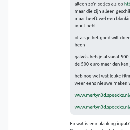
alleen zo'n setjes als op
ht
maar die zijn alleen gesc
maar heeft wel een blankin
input hebt
of als je het goed wilt doe
heen
galvo's heb je al vanaf 50
de 500 euro maar dan kan j
heb nog wel wat leuke film
weer eens nieuwe maken v
www.martyn3d.speedxs.n
www.martyn3d.speedxs.nl/
En wat is een blanking input?