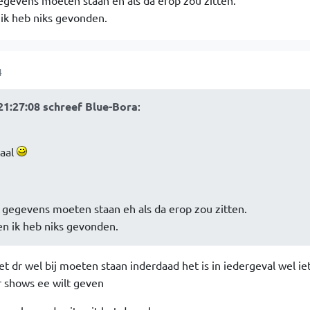
egevens moeten staan eh als da erop zou zitten.
 ik heb niks gevonden.
4
1:27:08 schreef Blue-Bora
:
aal
 gegevens moeten staan eh als da erop zou zitten.
en ik heb niks gevonden.
het dr wel bij moeten staan inderdaad het is in iedergeval wel ie
er shows ee wilt geven