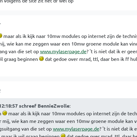
n volgens de site zit het dr wel op
7
maar als ik kijk naar 10mw modules op internet zijn de techni
mij, wie kan me zeggen waar een 10mw groene module kan vind
ang van die set op
www.mylaserpage.de
? 't is niet dat ik er ge
wil graag beginnen
dat gedoe over mrad, ttl, daar ben ik ff hul
2
12:18:57 schreef BennieZwolle
:
n
maar als ik kijk naar 10mw modules op internet zijn de tec
r mij, wie kan me zeggen waar een 10mw groene module kan v
gsuitgang van die set op
www.mylaserpage.de
? 't is niet dat ik
 maar ik wil graag beginnen
dat gedoe over mrad, ttl, daar be