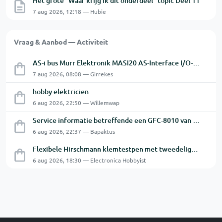
Het grote "Waar krijg ik dit onderdeel" topic Deel 11
7 aug 2026, 12:18 — Hubie
Vraag & Aanbod — Activiteit
AS-i bus Murr Elektronik MASI20 AS-Interface I/O-module 56440
7 aug 2026, 08:08 — Girrekes
hobby elektricien
6 aug 2026, 22:50 — Willemwap
Service informatie betreffende een GFC-8010 van GW
6 aug 2026, 22:37 — Bapaktus
Flexibele Hirschmann klemtestpen met tweedelige klem.
6 aug 2026, 18:30 — Electronica Hobbyist