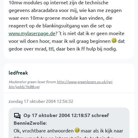
10mw modules op internet zijn de technische
gegevens abracadabra voor mij, wie kan me zeggen
waar een 10mw groene module kan vinden, die
reageert op de blankingsuitgang van die set op
www.mylaserpage.de
? 't is niet dat ik er geen moeite
voor wil doen hoor, maar ik wil graag beginnen
dat
gedoe over mrad, ttl, daar ben ik ff hulp bij nodig.
ledfreak
Moderator green laser forum
http://www.greenlasers.co.uk/cgi-
bin/yabb/YaBB.cgi
zondag 17 oktober 2004 12:56:32
Op 17 oktober 2004 12:18:57 schreef
BennieZwolle
:
Ok, vruchtbare antwoorden
maar als ik kijk naar