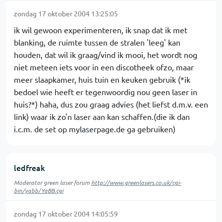
zondag 17 oktober 2004 13:25:05
ik wil gewoon experimenteren, ik snap dat ik met
blanking, de ruimte tussen de stralen 'leeg' kan
houden, dat wil ik graag/vind ik mooi, het wordt nog
niet meteen iets voor in een discotheek ofzo, maar
meer slaapkamer, huis tuin en keuken gebruik (*ik
bedoel wie heeft er tegenwoordig nou geen laser in
huis?*) haha, dus zou graag advies (het liefst d.m.v. een
link) waar ik zo'n laser aan kan schaffen.(die ik dan
i.c.m. de set op mylaserpage.de ga gebruiken)
ledfreak
Moderator green laser forum
http://www.greenlasers.co.uk/cgi-
bin/yabb/YaBB.cgi
zondag 17 oktober 2004 14:05:59