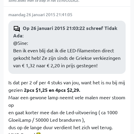
soms zoekt men te diep in het EENVOUDIGE.
maandag 26 januari 2015 21:41:05
Op 26 januari 2015 21:03:22 schreef Tidak
Ada
:
@Sine:
Ben ik even blij dat ik die LED-filamenten direct
gekocht heb! Ze zijn sinds de Griekse verkiezingen
van € 1,32 naar € 2,20 in prijs gestegen!
Is dat per 2 of per 4 stuks van jou, want het is nu bij mij
gezien
2pcs $1,25 en 4pcs $2,29.
Maar een gewone lamp neemt vele malen meer stoom
op
en gaat korter mee dan de Led-uitvoering ( ca 1000
GloeiLamp / 50000 Led branduren ),
dus op de lange duur verdient het zich wel terug.