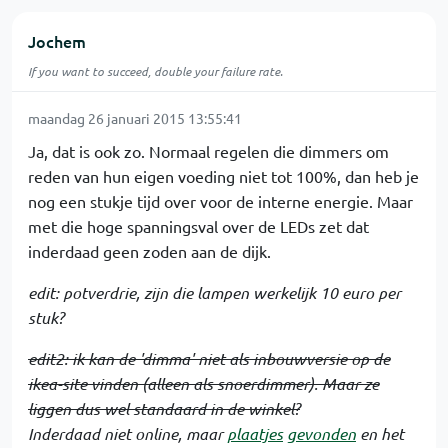
Jochem
If you want to succeed, double your failure rate.
maandag 26 januari 2015 13:55:41
Ja, dat is ook zo. Normaal regelen die dimmers om
reden van hun eigen voeding niet tot 100%, dan heb je
nog een stukje tijd over voor de interne energie. Maar
met die hoge spanningsval over de LEDs zet dat
inderdaad geen zoden aan de dijk.
edit: potverdrie, zijn die lampen werkelijk 10 euro per
stuk?
edit2: ik kan de 'dimma' niet als inbouwversie op de
ikea-site vinden (alleen als snoerdimmer). Maar ze
liggen dus wel standaard in de winkel?
Inderdaad niet online, maar
plaatjes
gevonden
en het