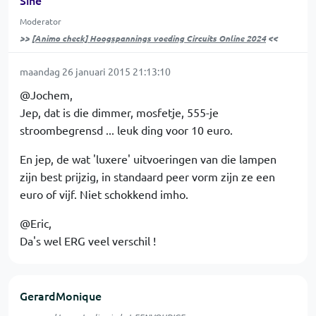
Moderator
>>
[Animo check] Hoogspannings voeding Circuits Online 2024
<<
maandag 26 januari 2015 21:13:10
@Jochem,
Jep, dat is die dimmer, mosfetje, 555-je
stroombegrensd ... leuk ding voor 10 euro.
En jep, de wat 'luxere' uitvoeringen van die lampen
zijn best prijzig, in standaard peer vorm zijn ze een
euro of vijf. Niet schokkend imho.
@Eric,
Da's wel ERG veel verschil !
GerardMonique