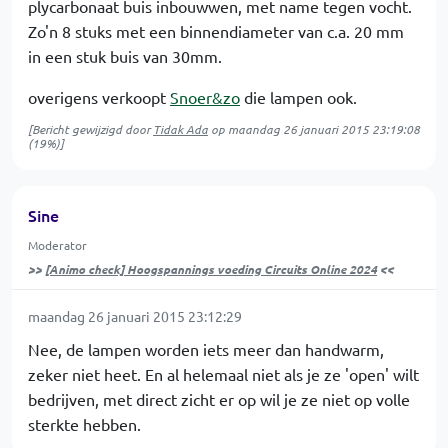
plycarbonaat buis inbouwwen, met name tegen vocht.
Zo'n 8 stuks met een binnendiameter van c.a. 20 mm
in een stuk buis van 30mm.
overigens verkoopt
Snoer&zo
die lampen ook.
[Bericht gewijzigd door
Tidak Ada
op
maandag 26 januari 2015 23:19:08
(19%)]
Sine
Moderator
>>
[Animo check] Hoogspannings voeding Circuits Online 2024
<<
maandag 26 januari 2015 23:12:29
Nee, de lampen worden iets meer dan handwarm,
zeker niet heet. En al helemaal niet als je ze 'open' wilt
bedrijven, met direct zicht er op wil je ze niet op volle
sterkte hebben.