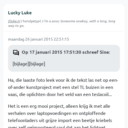
Lucky Luke
Eluke.nl
| handgetypt | I'm a poor, lonesome cowboy, with a long, long
way to go.
maandag 26 januari 2015 22:51:15
Op 17 januari 2015 17:51:30 schreef Sine
:
[bijlage][bijlage]
Ha, die laaste foto leek voor ik de tekst las net op een-
of-ander kunstproject met een stel TL buizen in een
vaas, die oplichten door het veld van een teslacoil...
Het is een erg mooi project, alleen krijg ik met alle
verhalen over laptopvoedingen en ontploffende
telefoonladers uit grijze import een beetje kriebels
over zelf geïmporteerd spul dat aan het lichtnet