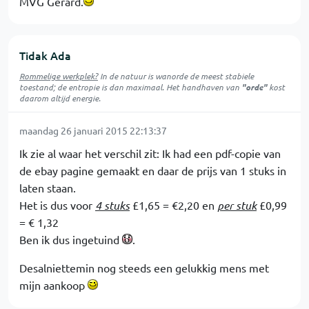
MVG Gerard.
Tidak Ada
Rommelige werkplek?
In de natuur is
wanorde
de meest stabiele
toestand; de entropie is dan maximaal. Het handhaven van
"orde"
kost
daarom altijd energie.
maandag 26 januari 2015 22:13:37
Ik zie al waar het verschil zit: Ik had een pdf-copie van
de ebay pagine gemaakt en daar de prijs van 1 stuks in
laten staan.
Het is dus voor
4 stuks
£1,65 = €2,20 en
per stuk
£0,99
= € 1,32
Ben ik dus ingetuind
.
Desalniettemin nog steeds een gelukkig mens met
mijn aankoop