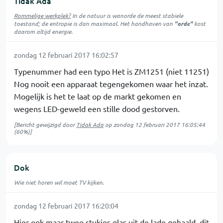
Tidak Ada
Rommelige werkplek?
In de natuur is
wanorde
de meest stabiele
toestand; de entropie is dan maximaal. Het handhaven van
"orde"
kost
daarom altijd energie.
zondag 12 februari 2017 16:02:57
Typenummer had een typo Het is ZM1251 (niet 11251)
Nog nooit een apparaat tegengekomen waar het inzat.
Mogelijk is het te laat op de markt gekomen en
wegens LED-geweld een stille dood gestorven.
[Bericht gewijzigd door
Tidak Ada
op
zondag 12 februari 2017 16:05:44
(60%)]
Dok
Wie niet horen wil moet TV kijken.
zondag 12 februari 2017 16:20:04
Hier ook maar twee stukjes glas uit de lade gehaald, dit