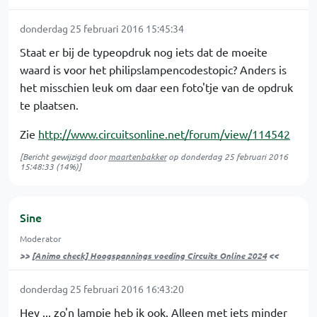
donderdag 25 februari 2016 15:45:34
Staat er bij de typeopdruk nog iets dat de moeite
waard is voor het philipslampencodestopic? Anders is
het misschien leuk om daar een foto'tje van de opdruk
te plaatsen.
Zie
http://www.circuitsonline.net/forum/view/114542
[Bericht gewijzigd door
maartenbakker
op
donderdag 25 februari 2016
15:48:33
(14%)]
Sine
Moderator
>>
[Animo check] Hoogspannings voeding Circuits Online 2024
<<
donderdag 25 februari 2016 16:43:20
Hey ... zo'n lampje heb ik ook. Alleen met iets minder