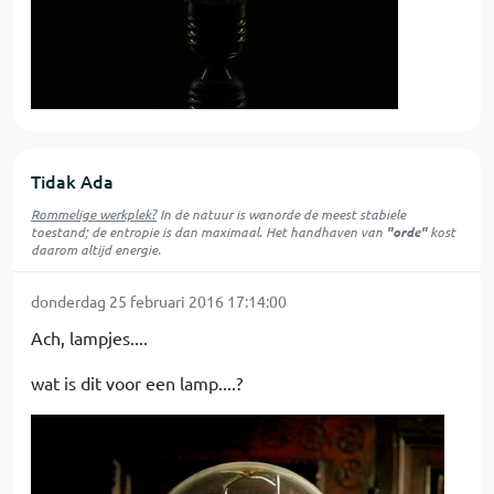
Tidak Ada
Rommelige werkplek?
In de natuur is
wanorde
de meest stabiele
toestand; de entropie is dan maximaal. Het handhaven van
"orde"
kost
daarom altijd energie.
donderdag 25 februari 2016 17:14:00
Ach, lampjes....
wat is dit voor een lamp....?