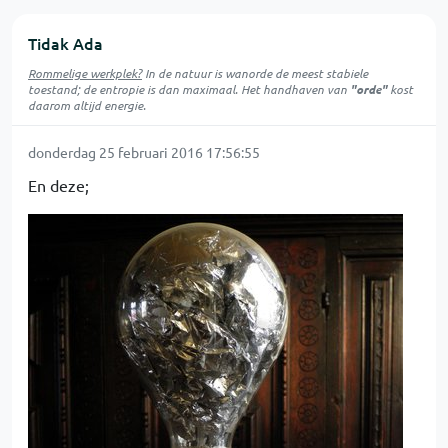
Tidak Ada
Rommelige werkplek?
In de natuur is
wanorde
de meest stabiele
toestand; de entropie is dan maximaal. Het handhaven van
"orde"
kost
daarom altijd energie.
donderdag 25 februari 2016 17:56:55
En deze;