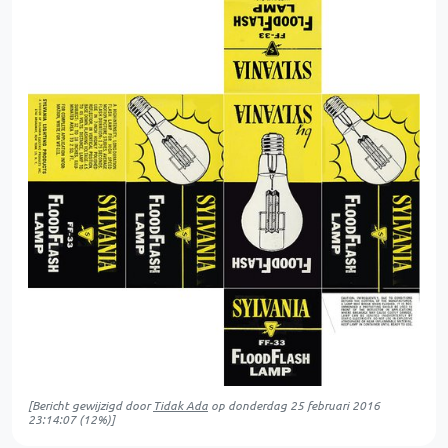
[Bericht gewijzigd door
Tidak Ada
op
donderdag 25 februari 2016
23:14:07
(12%)]