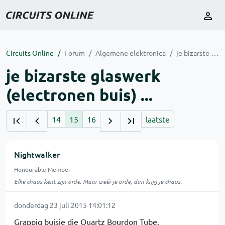
Circuits Online
Forum
Algemene elektronica
je bizarste glaswerk (electronen buis) ...
je bizarste glaswerk
(electronen buis) ...
14
15
16
laatste
Nightwalker
Honourable Member
Elke chaos kent zijn orde. Maar creër je orde, dan krijg je chaos.
donderdag 23 juli 2015 14:01:12
Grappig buisje die Quartz Bourdon Tube.