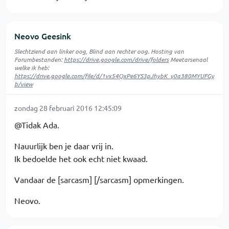
Neovo Geesink
Slechtziend aan linker oog, Blind aan rechter oog. Hosting van
Forumbestanden:
https://drive.google.com/drive/folders
Meetarsenaal
welke ik heb:
https://drive.google.com/file/d/1vx54QxPe6YS3pJhybK_y0a380MYUFGy
b/view
zondag 28 februari 2016 12:45:09
@Tidak Ada.
Nauurlijk ben je daar vrij in.
Ik bedoelde het ook echt niet kwaad.
Vandaar de [sarcasm] [/sarcasm] opmerkingen.
Neovo.