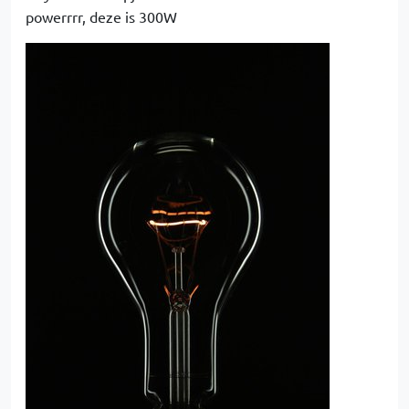
powerrrr, deze is 300W