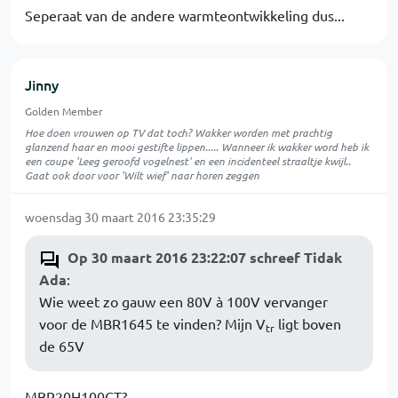
Seperaat van de andere warmteontwikkeling dus...
Jinny
Golden Member
Hoe doen vrouwen op TV dat toch? Wakker worden met prachtig
glanzend haar en mooi gestifte lippen..... Wanneer ik wakker word heb ik
een coupe 'Leeg geroofd vogelnest' en een incidenteel straaltje kwijl..
Gaat ook door voor 'Wilt wief' naar horen zeggen
woensdag 30 maart 2016 23:35:29
Op 30 maart 2016 23:22:07 schreef Tidak
Ada
:
Wie weet zo gauw een 80V à 100V vervanger
voor de MBR1645 te vinden? Mijn V
ligt boven
tr
de 65V
MBR20H100CT?