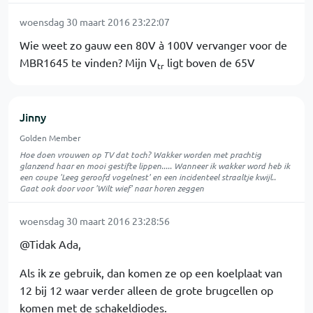
woensdag 30 maart 2016 23:22:07
Wie weet zo gauw een 80V à 100V vervanger voor de
MBR1645 te vinden? Mijn V
ligt boven de 65V
tr
Jinny
Golden Member
Hoe doen vrouwen op TV dat toch? Wakker worden met prachtig
glanzend haar en mooi gestifte lippen..... Wanneer ik wakker word heb ik
een coupe 'Leeg geroofd vogelnest' en een incidenteel straaltje kwijl..
Gaat ook door voor 'Wilt wief' naar horen zeggen
woensdag 30 maart 2016 23:28:56
@Tidak Ada,
Als ik ze gebruik, dan komen ze op een koelplaat van
12 bij 12 waar verder alleen de grote brugcellen op
komen met de schakeldiodes.