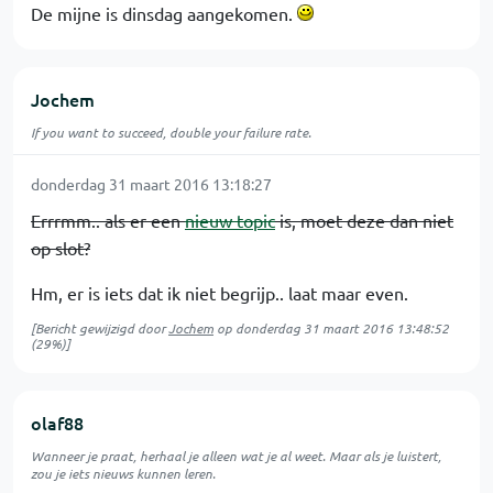
De mijne is dinsdag aangekomen.
Jochem
If you want to succeed, double your failure rate.
donderdag 31 maart 2016 13:18:27
Errrmm.. als er een
nieuw topic
is, moet deze dan niet
op slot?
Hm, er is iets dat ik niet begrijp.. laat maar even.
[Bericht gewijzigd door
Jochem
op
donderdag 31 maart 2016 13:48:52
(29%)]
olaf88
Wanneer je praat, herhaal je alleen wat je al weet. Maar als je luistert,
zou je iets nieuws kunnen leren.