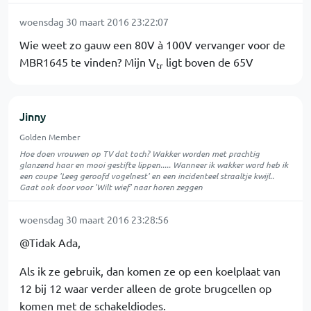
woensdag 30 maart 2016 23:22:07
Wie weet zo gauw een 80V à 100V vervanger voor de
MBR1645 te vinden? Mijn V
ligt boven de 65V
tr
Jinny
Golden Member
Hoe doen vrouwen op TV dat toch? Wakker worden met prachtig
glanzend haar en mooi gestifte lippen..... Wanneer ik wakker word heb ik
een coupe 'Leeg geroofd vogelnest' en een incidenteel straaltje kwijl..
Gaat ook door voor 'Wilt wief' naar horen zeggen
woensdag 30 maart 2016 23:28:56
@Tidak Ada,
Als ik ze gebruik, dan komen ze op een koelplaat van
12 bij 12 waar verder alleen de grote brugcellen op
komen met de schakeldiodes.