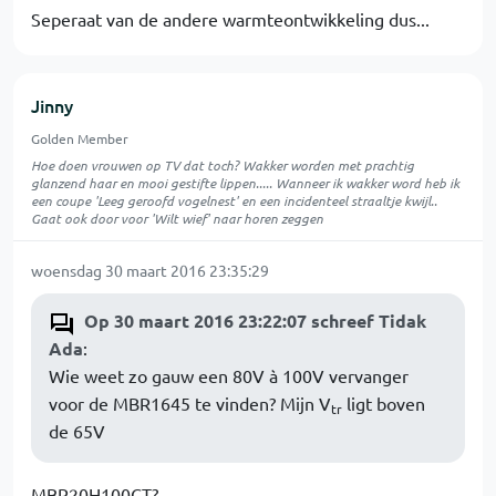
Seperaat van de andere warmteontwikkeling dus...
Jinny
Golden Member
Hoe doen vrouwen op TV dat toch? Wakker worden met prachtig
glanzend haar en mooi gestifte lippen..... Wanneer ik wakker word heb ik
een coupe 'Leeg geroofd vogelnest' en een incidenteel straaltje kwijl..
Gaat ook door voor 'Wilt wief' naar horen zeggen
woensdag 30 maart 2016 23:35:29
Op 30 maart 2016 23:22:07 schreef Tidak
Ada
:
Wie weet zo gauw een 80V à 100V vervanger
voor de MBR1645 te vinden? Mijn V
ligt boven
tr
de 65V
MBR20H100CT?