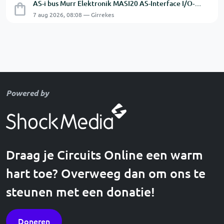
AS-i bus Murr Elektronik MASI20 AS-Interface I/O-module 56440
7 aug 2026, 08:08 — Girrekes
Powered by
Draag je Circuits Online een warm
hart toe? Overweeg dan om ons te
steunen met een donatie!
Doneren