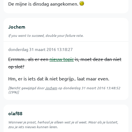
De mijne is dinsdag aangekomen.
Jochem
If you want to succeed, double your failure rate.
donderdag 31 maart 2016 13:18:27
Errrmm.. als er een
nieuw topic
is, moet deze dan niet
op slot?
Hm, er is iets dat ik niet begrijp.. laat maar even.
[Bericht gewijzigd door
Jochem
op
donderdag 31 maart 2016 13:48:52
(29%)]
olaf88
Wanneer je praat, herhaal je alleen wat je al weet. Maar als je luistert,
zou je iets nieuws kunnen leren.