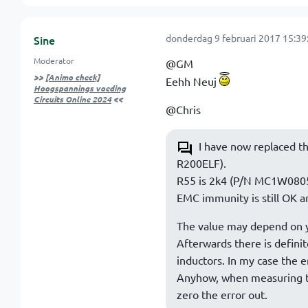
donderdag 9 februari 2017 15:39
Sine
Moderator
@GM
>>
[Animo check]
Eehh Neuj
Hoogspannings voeding
Circuits Online 2024
<<
@Chris
I have now replaced t
R200ELF).
R55 is 2k4 (P/N MC1W080
EMC immunity is still OK a
The value may depend on y
Afterwards there is definite
inductors. In my case the
Anyhow, when measuring th
zero the error out.