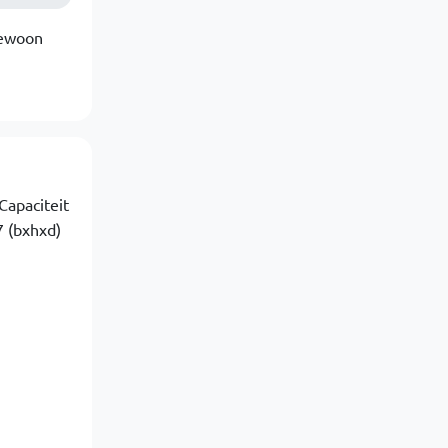
gewoon
Capaciteit
 (bxhxd)