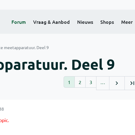
Forum
Vraag & Aanbod
Nieuws
Shops
Meer
te meetapparatuur. Deel 9
paratuur. Deel 9
1
2
3
…
38
opic.