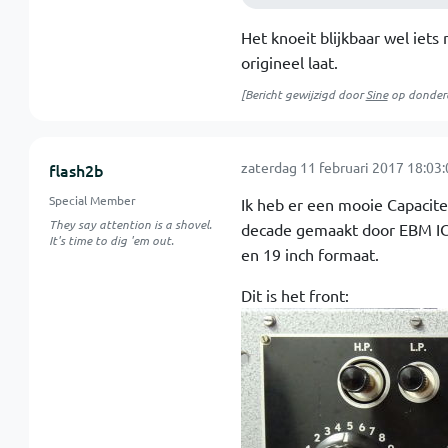
Het knoeit blijkbaar wel iets
origineel laat.
[Bericht gewijzigd door
Sine
op
donderd
zaterdag 11 februari 2017 18:03:
flash2b
Special Member
Ik heb er een mooie Capacitei
They say attention is a shovel.
decade gemaakt door EBM IC
It's time to dig 'em out.
en 19 inch formaat.
Dit is het front: