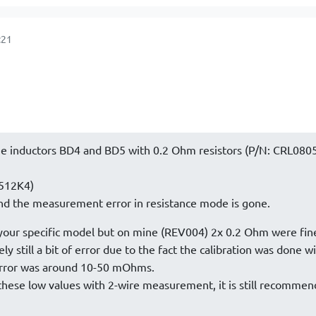
:21
he inductors BD4 and BD5 with 0.2 Ohm resistors (P/N: CRL080
512K4)
nd the measurement error in resistance mode is gone.
our specific model but on mine (REV004) 2x 0.2 Ohm were fin
ly still a bit of error due to the fact the calibration was done w
 error was around 10-50 mOhms.
ese low values with 2-wire measurement, it is still recommen