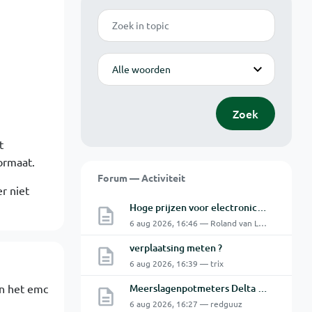
Zoek
Modus
Zoek
t
ormaat.
Forum — Activiteit
er niet
Hoge prijzen voor electronica hobbyisten
6 aug 2026, 16:46 — Roland van Leusden
verplaatsing meten ?
6 aug 2026, 16:39 — trix
an het emc
Meerslagenpotmeters Delta SM45-70D
6 aug 2026, 16:27 — redguuz