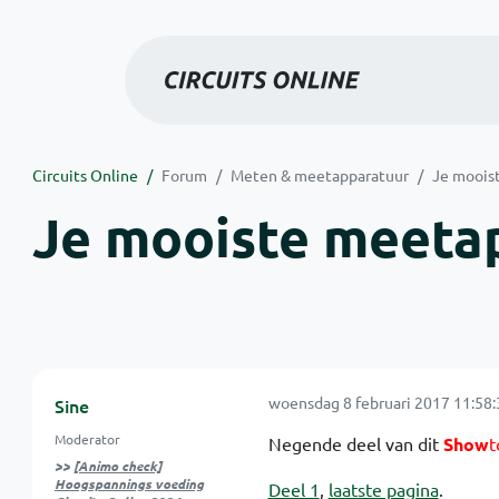
Circuits Online
Forum
Meten & meetapparatuur
Je moois
Je mooiste meetap
woensdag 8 februari 2017 11:58:
Sine
Moderator
Negende deel van dit
Show
t
>>
[Animo check]
Hoogspannings voeding
Deel 1
,
laatste pagina
.