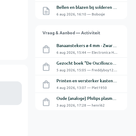
Bellen en blazen bij solderen van Chinese PCBs
6 aug 2026, 16:10 — Bobosje
Vraag & Aanbod — Activiteit
Banaanstekers ø 4 mm - Zwart & Rood - Hirschmann
6 aug 2026, 15:44 — Electronica Hobbyist
Gezocht boek "De Oscilloscoop - Van analoog tot digitaal"
5 aug 2026, 15:05 — Freddyboy1230
Printen en versterker kasten gratis ophalen
4 aug 2026, 13:07 — Piet1950
Oude (analoge) Philips plasma 32" flatscreen.
3 aug 2026, 17:28 — henri62