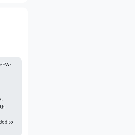
5-FW-
e.
ith
ded to