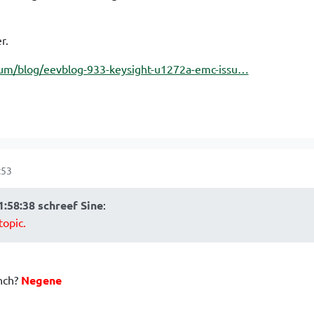
r.
um/blog/eevblog-933-keysight-u1272a-emc-issu…
:53
1:58:38 schreef Sine
:
topic.
nch?
Negene