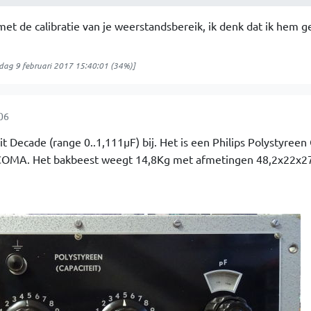
 met de calibratie van je weerstandsbereik, ik denk dat ik hem 
ag 9 februari 2017 15:40:01
(34%)]
06
t Decade (range 0..1,111µF) bij. Het is een Philips Polystyreen 
OMA. Het bakbeest weegt 14,8Kg met afmetingen 48,2x22x27