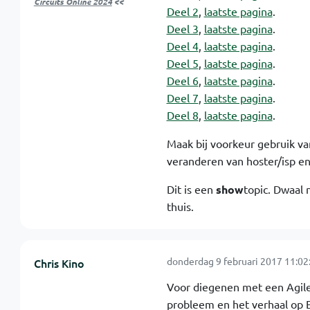
Circuits Online 2024
<<
Deel 2
,
laatste pagina
.
Deel 3
,
laatste pagina
.
Deel 4
,
laatste pagina
.
Deel 5
,
laatste pagina
.
Deel 6
,
laatste pagina
.
Deel 7
,
laatste pagina
.
Deel 8
,
laatste pagina
.
Maak bij voorkeur gebruik van
veranderen van hoster/isp e
Dit is een
show
topic. Dwaal 
thuis.
donderdag 9 februari 2017 11:02
Chris Kino
Voor diegenen met een Agile
probleem en het verhaal op 