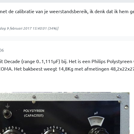
 met de calibratie van je weerstandsbereik, ik denk dat ik hem 
ag 9 februari 2017 15:40:01
(34%)]
06
t Decade (range 0..1,111µF) bij. Het is een Philips Polystyreen 
OMA. Het bakbeest weegt 14,8Kg met afmetingen 48,2x22x27