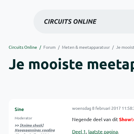
Circuits Online
Forum
Meten & meetapparatuur
Je moois
Je mooiste meetap
woensdag 8 februari 2017 11:58:
Sine
Moderator
Negende deel van dit
Show
t
>>
[Animo check]
Hoogspannings voeding
Deel 1
,
laatste pagina
.