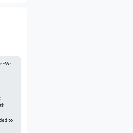
5-FW-
e.
ith
ded to