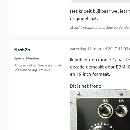
Het knoeit blijkbaar wel iets
origineel laat.
[Bericht gewijzigd door
Sine
op
donderd
zaterdag 11 februari 2017 18:03:
flash2b
Special Member
Ik heb er een mooie Capacitei
They say attention is a shovel.
decade gemaakt door EBM IC
It's time to dig 'em out.
en 19 inch formaat.
Dit is het front: