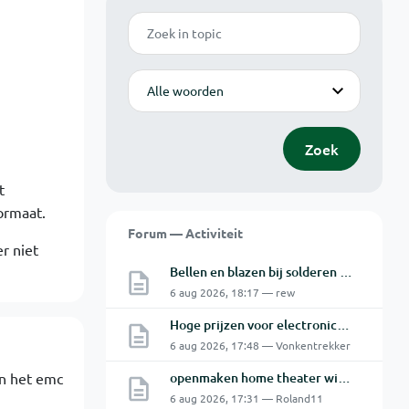
Zoek
Modus
Zoek
t
ormaat.
Forum — Activiteit
er niet
Bellen en blazen bij solderen van Chinese PCBs
6 aug 2026, 18:17 — rew
Hoge prijzen voor electronica hobbyisten
6 aug 2026, 17:48 — Vonkentrekker
an het emc
openmaken home theater with blu ray hts7200
6 aug 2026, 17:31 — Roland11