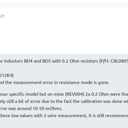
:21
he inductors BD4 and BD5 with 0.2 Ohm resistors (P/N: CRL080
512K4)
nd the measurement error in resistance mode is gone.
our specific model but on mine (REV004) 2x 0.2 Ohm were fin
ly still a bit of error due to the fact the calibration was done w
 error was around 10-50 mOhms.
ese low values with 2-wire measurement, it is still recommen