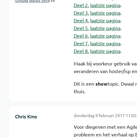
Circuits Online 2024
<<
Deel 2
,
laatste pagina
.
Deel 3
,
laatste pagina
.
Deel 4
,
laatste pagina
.
Deel 5
,
laatste pagina
.
Deel 6
,
laatste pagina
.
Deel 7
,
laatste pagina
.
Deel 8
,
laatste pagina
.
Maak bij voorkeur gebruik van
veranderen van hoster/isp e
Dit is een
show
topic. Dwaal 
thuis.
donderdag 9 februari 2017 11:02
Chris Kino
Voor diegenen met een Agile
probleem en het verhaal op 