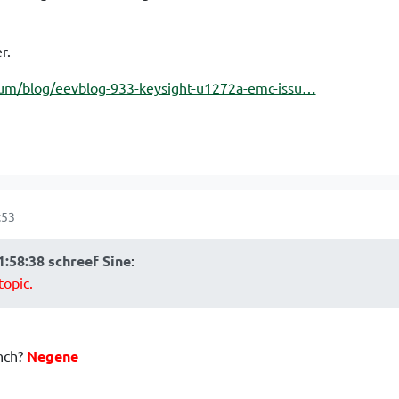
r.
um/blog/eevblog-933-keysight-u1272a-emc-issu…
:53
1:58:38 schreef Sine
:
topic.
nch?
Negene