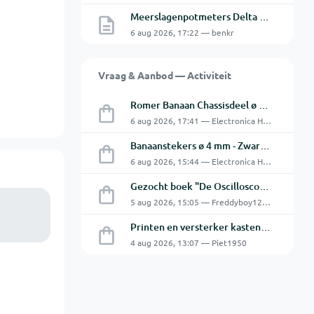
Meerslagenpotmeters Delta SM45-70D
6 aug 2026, 17:22 — benkr
Vraag & Aanbod — Activiteit
Romer Banaan Chassisdeel ø 4 mm 16Amp
6 aug 2026, 17:41 — Electronica Hobbyist
Banaanstekers ø 4 mm - Zwart & Rood - Hirschmann
6 aug 2026, 15:44 — Electronica Hobbyist
Gezocht boek "De Oscilloscoop - Van analoog tot digitaal"
5 aug 2026, 15:05 — Freddyboy1230
Printen en versterker kasten gratis ophalen
4 aug 2026, 13:07 — Piet1950