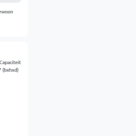
gewoon
Capaciteit
 (bxhxd)