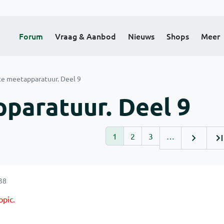
Forum
Vraag & Aanbod
Nieuws
Shops
Meer
te meetapparatuur. Deel 9
paratuur. Deel 9
1
2
3
…
38
opic.