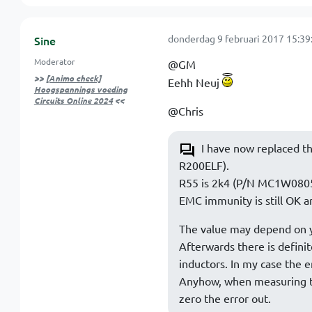
donderdag 9 februari 2017 15:39
Sine
Moderator
@GM
>>
[Animo check]
Eehh Neuj
Hoogspannings voeding
Circuits Online 2024
<<
@Chris
I have now replaced t
R200ELF).
R55 is 2k4 (P/N MC1W080
EMC immunity is still OK a
The value may depend on y
Afterwards there is definite
inductors. In my case the
Anyhow, when measuring th
zero the error out.