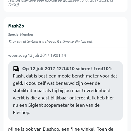
[Bericht gewijzigd door
NKHteB
op
woensdag 12 juli 2017 20:36:15
(94%)]
flash2b
Special Member
They say attention is a shovel. It's time to dig 'em out.
woensdag 12 juli 2017 19:01:14
Op 12 juli 2017 12:14:10 schreef fred101
:
Flash, dat is best een mooie bench-meter voor dat
geld. Ik zou zelf wat benauwd zijn over de
stabiliteit maar als hij bij jou naar tevredenheid
werkt is die angst blijkbaar onterecht. Ik heb hier
nu een Siglent scopemeter te leen van de
Eleshop.
Mijne is ook van Eleshop, een fijne winkel. Toen de