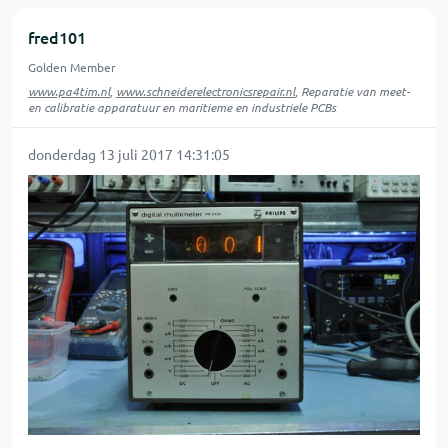
fred101
Golden Member
www.pa4tim.nl
,
www.schneiderelectronicsrepair.nl
, Reparatie van meet-
en calibratie apparatuur en maritieme en industriele PCBs
donderdag 13 juli 2017 14:31:05