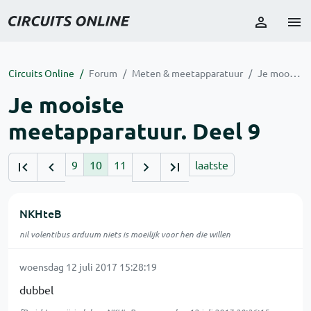
Circuits Online
Forum
Meten & meetapparatuur
Je mooiste meetapparatuur. Deel 9
Je mooiste
meetapparatuur. Deel 9
9
10
11
laatste
NKHteB
nil volentibus arduum niets is moeilijk voor hen die willen
woensdag 12 juli 2017 15:28:19
dubbel