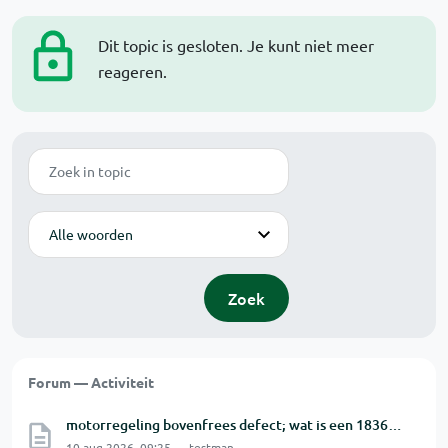
Dit topic is gesloten. Je kunt niet meer
reageren.
Zoek
Modus
Zoek
Forum — Activiteit
motorregeling bovenfrees defect; wat is een 18362 - C8802 van STM?
10 aug 2026, 09:25 — testman