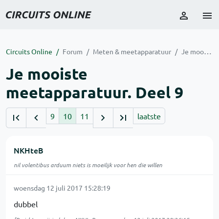
Circuits Online
Forum
Meten & meetapparatuur
Je mooiste meetapparatuur. Deel 9
Je mooiste
meetapparatuur. Deel 9
9
10
11
laatste
NKHteB
nil volentibus arduum niets is moeilijk voor hen die willen
woensdag 12 juli 2017 15:28:19
dubbel