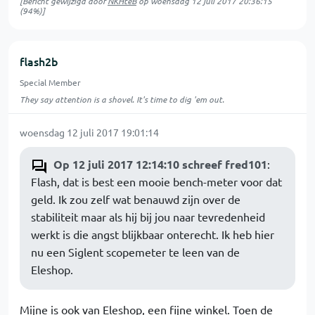
[Bericht gewijzigd door
NKHteB
op
woensdag 12 juli 2017 20:36:15
(94%)]
flash2b
Special Member
They say attention is a shovel. It's time to dig 'em out.
woensdag 12 juli 2017 19:01:14
Op 12 juli 2017 12:14:10 schreef fred101
:
Flash, dat is best een mooie bench-meter voor dat
geld. Ik zou zelf wat benauwd zijn over de
stabiliteit maar als hij bij jou naar tevredenheid
werkt is die angst blijkbaar onterecht. Ik heb hier
nu een Siglent scopemeter te leen van de
Eleshop.
Mijne is ook van Eleshop, een fijne winkel. Toen de