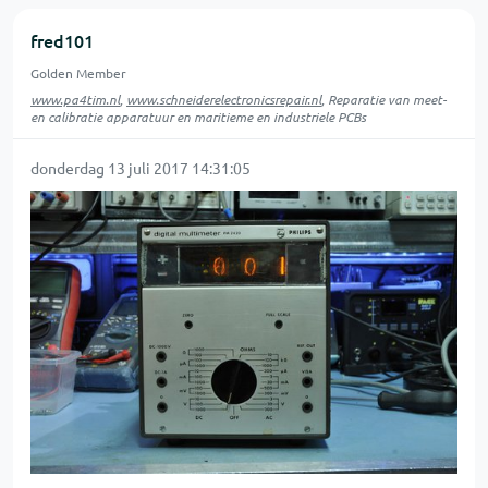
fred101
Golden Member
www.pa4tim.nl
,
www.schneiderelectronicsrepair.nl
, Reparatie van meet-
en calibratie apparatuur en maritieme en industriele PCBs
donderdag 13 juli 2017 14:31:05