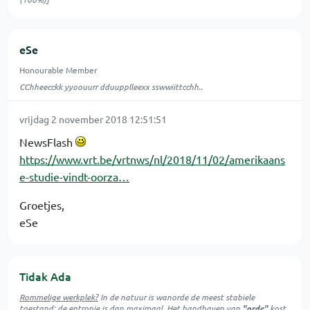
eSe
Honourable Member
CChheecckk yyoouurr dduupplleexx sswwiittcchh..
vrijdag 2 november 2018 12:51:51
NewsFlash
https://www.vrt.be/vrtnws/nl/2018/11/02/amerikaans
e-studie-vindt-oorza…
Groetjes,
eSe
Tidak Ada
Rommelige werkplek?
In de natuur is
wanorde
de meest stabiele
toestand; de entropie is dan maximaal. Het handhaven van
"orde"
kost