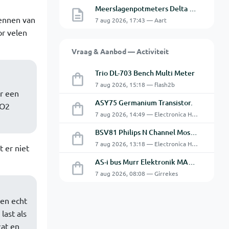
Meerslagenpotmeters Delta SM45-70D
kennen van
7 aug 2026, 17:43 — Aart
or velen
Vraag & Aanbod — Activiteit
Trio DL-703 Bench Multi Meter
7 aug 2026, 15:18 — flash2b
r een
ASY75 Germanium Transistor.
PO2
7 aug 2026, 14:49 — Electronica Hobbyist
BSV81 Philips N Channel Mosfet Transistors.
7 aug 2026, 13:18 — Electronica Hobbyist
 er niet
AS-i bus Murr Elektronik MASI20 AS-Interface I/O-module 56440
7 aug 2026, 08:08 — Girrekes
sen echt
last als
zat en