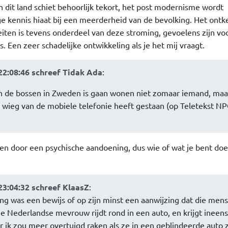
n dit land schiet behoorlijk tekort, het post modernisme wordt
e kennis hiaat bij een meerderheid van de bevolking. Het ont
ten is tevens onderdeel van deze stroming, gevoelens zijn vo
s. Een zeer schadelijke ontwikkeling als je het mij vraagt.
22:08:46 schreef Tidak Ada
:
 in de bossen in Zweden is gaan wonen niet zomaar iemand, maa
e wieg van de mobiele telefonie heeft gestaan (op Teletekst N
n door een psychische aandoening, dus wie of wat je bent doet
3:04:32 schreef KlaasZ
:
ing was een bewijs of op zijn minst een aanwijzing dat die men
ie Nederlandse mevrouw rijdt rond in een auto, en krijgt ineens 
 ik zou meer overtuigd raken als ze in een geblindeerde auto 