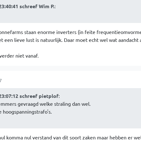
3:40:41 schreef Wim P.
:
 zonnefarms staan enorme inverters (in feite frequentieomvorm
het een lieve lust is natuurlijk. Daar moet echt wel wat aandacht
verder niet vanaf.
7
3:07:12 schreef pietplof
:
emmers gevraagd welke straling dan wel.
te hoogspanningstrafo's.
l komma nul verstand van dit soort zaken maar hebben er we