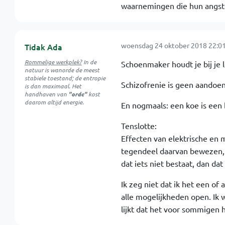
waarnemingen die hun angst
woensdag 24 oktober 2018 22:01
Tidak Ada
Rommelige werkplek?
In de
Schoenmaker houdt je bij je le
natuur is
wanorde
de meest
stabiele toestand; de entropie
Schizofrenie is geen aandoe
is dan maximaal. Het
handhaven van
"orde"
kost
daarom altijd energie.
En nogmaals: een koe is een 
Tenslotte:
Effecten van elektrische en 
tegendeel daarvan bewezen, o
dat iets niet bestaat, dan dat
Ik zeg niet dat ik het een o
alle mogelijkheden open. Ik wi
lijkt dat het voor sommigen h