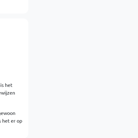
is het
ewijzen
 gewoon
s het er op