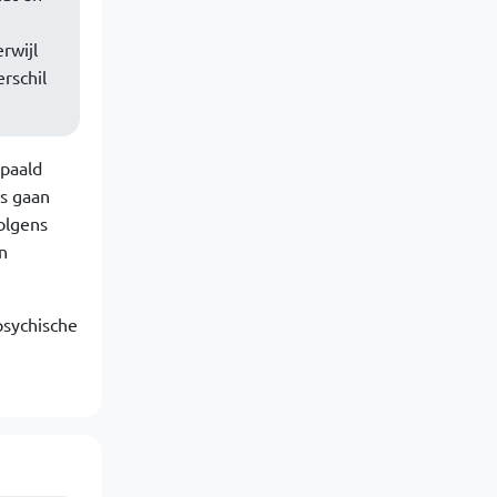
rwijl
rschil
epaald
es gaan
olgens
n
psychische