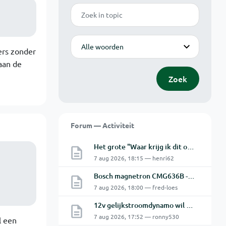
Zoek
Modus
ers zonder
 aan de
Zoek
Forum — Activiteit
Het grote "Waar krijg ik dit onderdeel" topic Deel 11
7 aug 2026, 18:15 — henri62
Bosch magnetron CMG636B - 2 De oven doet het niet goed.
7 aug 2026, 18:00 — fred-loes
12v gelijkstroomdynamo wil niet laden.
7 aug 2026, 17:52 — ronny530
l een