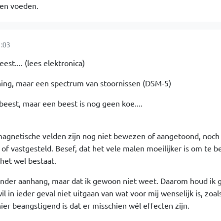
en voeden.
:03
est.... (lees elektronica)
ning, maar een spectrum van stoornissen (DSM-5)
beest, maar een beest is nog geen koe....
magnetische velden zijn nog niet bewezen of aangetoond, noch 
f vastgesteld. Besef, dat het vele malen moeilijker is om te b
 het wel bestaat.
f ander aanhang, maar dat ik gewoon niet weet. Daarom houd ik
l in ieder geval niet uitgaan van wat voor mij wenselijk is, zoal
ier beangstigend is dat er misschien wél effecten zijn.