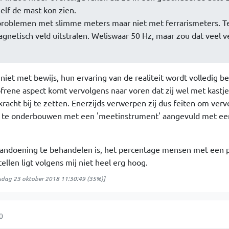
elf de mast kon zien.
roblemen met slimme meters maar niet met ferrarismeters. Te
agnetisch veld uitstralen. Weliswaar 50 Hz, maar zou dat veel ve
niet met bewijs, hun ervaring van de realiteit wordt volledig b
frene aspect komt vervolgens naar voren dat zij wel met kastj
racht bij te zetten. Enerzijds verwerpen zij dus feiten om verv
n' te onderbouwen met een 'meetinstrument' aangevuld met ee
aandoening te behandelen is, het percentage mensen met een 
ellen ligt volgens mij niet heel erg hoog.
sdag 23 oktober 2018 11:30:49
(35%)]
0