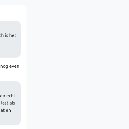
h is het
r nog even
sen echt
last als
zat en