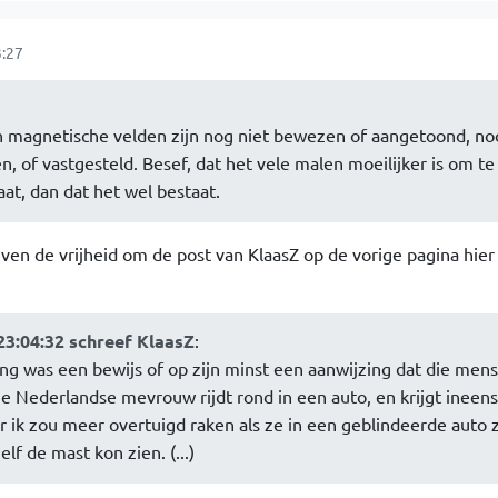
:27
n magnetische velden zijn nog niet bewezen of aangetoond, noc
 of vastgesteld. Besef, dat het vele malen moeilijker is om te
aat, dan dat het wel bestaat.
en de vrijheid om de post van KlaasZ op de vorige pagina hie
3:04:32 schreef KlaasZ
:
ing was een bewijs of op zijn minst een aanwijzing dat die men
ie Nederlandse mevrouw rijdt rond in een auto, en krijgt ineens 
 ik zou meer overtuigd raken als ze in een geblindeerde auto 
lf de mast kon zien. (...)