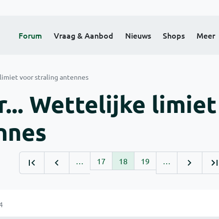
Forum
Vraag & Aanbod
Nieuws
Shops
Meer
limiet voor straling antennes
.. Wettelijke limiet
ennes
…
17
18
19
…
4