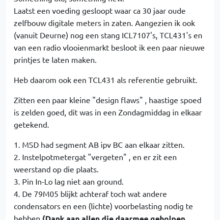
Laatst een voeding gesloopt waar ca 30 jaar oude
zelfbouw digitale meters in zaten. Aangezien ik ook
(vanuit Deurne) nog een stang ICL7107's, TCL431's en
van een radio vlooienmarkt besloot ik een paar nieuwe
printjes te laten maken.
Heb daarom ook een TCL431 als referentie gebruikt.
Zitten een paar kleine "design flaws" , haastige spoed
is zelden goed, dit was in een Zondagmiddag in elkaar
getekend.
1. MSD had segment AB ipv BC aan elkaar zitten.
2. Instelpotmetergat "vergeten" , en er zit een
weerstand op die plaats.
3. Pin In-Lo lag niet aan ground.
4. De 79M05 blijkt achteraf toch wat andere
condensators en een (lichte) voorbelasting nodig te
hebben
(Dank aan allen die daarmee geholpen