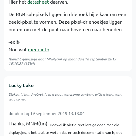
Hier het
datasheet
daarvan.
De RGB sub-pixels liggen in driehoek bij elkaar om een
beeld-pixel te vormen. Deze pixel-driehoekjes liggen
om-en-om met de punt naar boven en naar beneden.
-edit-
Nog wat
meer info
.
[Bericht gewijzigd door
MNM(tm)
op
maandag 16 september 2019
16:10:37
(15%)]
Lucky Luke
Eluke.nl
| handgetypt | I'm a poor, lonesome cowboy, with a long, long
way to go.
donderdag 19 september 2019 13:18:04
Thanks, MNM(tm)!
Hoewel ik niet direct iets ga doen met die
displaytjes, is het leuk te weten dat er toch documentatie van is, dus