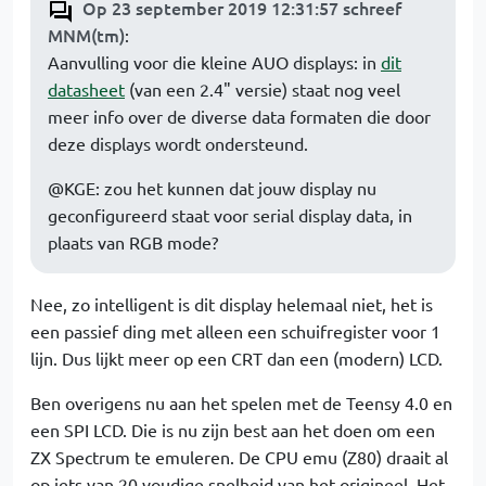
Op 23 september 2019 12:31:57 schreef
MNM(tm)
:
Aanvulling voor die kleine AUO displays: in
dit
datasheet
(van een 2.4" versie) staat nog veel
meer info over de diverse data formaten die door
deze displays wordt ondersteund.
@KGE: zou het kunnen dat jouw display nu
geconfigureerd staat voor serial display data, in
plaats van RGB mode?
Nee, zo intelligent is dit display helemaal niet, het is
een passief ding met alleen een schuifregister voor 1
lijn. Dus lijkt meer op een CRT dan een (modern) LCD.
Ben overigens nu aan het spelen met de Teensy 4.0 en
een SPI LCD. Die is nu zijn best aan het doen om een
ZX Spectrum te emuleren. De CPU emu (Z80) draait al
op iets van 20 voudige snelheid van het origineel. Het