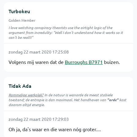
Turbokeu
Golden Member
I love watching conspiracy theorists use the airtight logic of the
argument from incredulity: "Well I don't understand how it works so it
can't be real!!!"
zondag 22 maart 2020 17:25:08
Volgens mij waren dat de
Burroughs B7971
buizen.
Tidak Ada
Rommelige werkplek?
In de natuur is
wanorde
de meest stabiele
toestand; de entropie is dan maximaal. Het handhaven van
"orde"
kost
daarom altijd energie.
zondag 22 maart 2020 17:29:03
Oh ja, da's waar en die waren nóg groter....