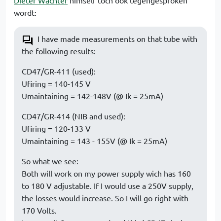
Dieter Wachter
himself toch ook tegengesproken
wordt:
I have made measurements on that tube with
the following results:
CD47/GR-411 (used):
Ufiring = 140-145 V
Umaintaining = 142-148V (@ Ik = 25mA)
CD47/GR-414 (NIB and used):
Ufiring = 120-133 V
Umaintaining = 143 - 155V (@ Ik = 25mA)
So what we see:
Both will work on my power supply wich has 160
to 180 V adjustable. If I would use a 250V supply,
the losses would increase. So I will go right with
170 Volts.