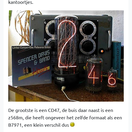
kantoortjes.
De grootste is een CD47, de buis daar naast is een
z568m, die heeft ongeveer het zelfde formaat als een
B7971, een klein verschil dus