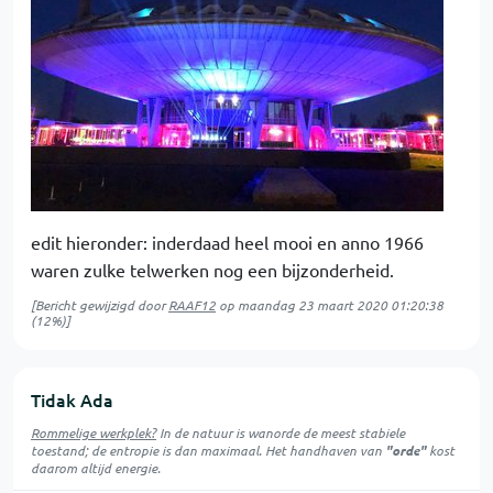
edit hieronder: inderdaad heel mooi en anno 1966
waren zulke telwerken nog een bijzonderheid.
[Bericht gewijzigd door
RAAF12
op
maandag 23 maart 2020 01:20:38
(12%)]
Tidak Ada
Rommelige werkplek?
In de natuur is
wanorde
de meest stabiele
toestand; de entropie is dan maximaal. Het handhaven van
"orde"
kost
daarom altijd energie.