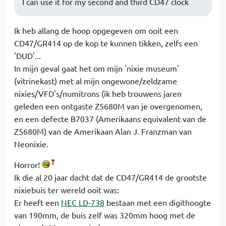
I can use it for my second and third CD47 clock
Ik heb allang de hoop opgegeven om ooit een
CD47/GR414 op de kop te kunnen tikken, zelfs een
'DUD'...
In mijn geval gaat het om mijn 'nixie museum'
(vitrinekast) met al mijn ongewone/zeldzame
nixies/VFD's/numitrons (ik heb trouwens jaren
geleden een ontgaste Z5680M van je overgenomen,
en een defecte B7037 (Amerikaans equivalent van de
Z5680M) van de Amerikaan Alan J. Franzman van
Neonixie.
Horror!
Ik die al 20 jaar dacht dat de CD47/GR414 de grootste
nixiebuis ter wereld ooit was:
Er heeft een
NEC LD-738
bestaan met een digithoogte
van 190mm, de buis zelf was 320mm hoog met de