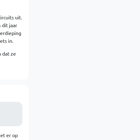
rcuits uit.
dit jaar
verdieping
ets in.
n dat ze
het er op