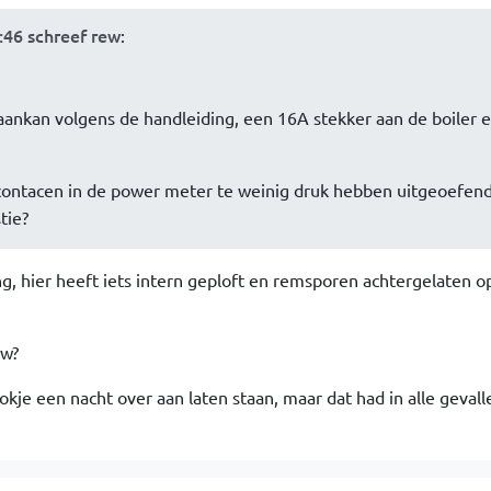
:46 schreef rew
:
ankan volgens de handleiding, een 16A stekker aan de boiler 
contacen in de power meter te weinig druk hebben uitgeoefend
tie?
ng, hier heeft iets intern geploft en remsporen achtergelaten o
ew?
kje een nacht over aan laten staan, maar dat had in alle geval