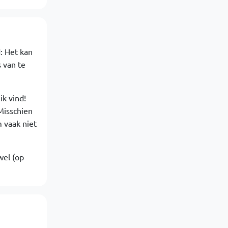
: Het kan
 van te
ik vind!
Misschien
m vaak niet
wel (op