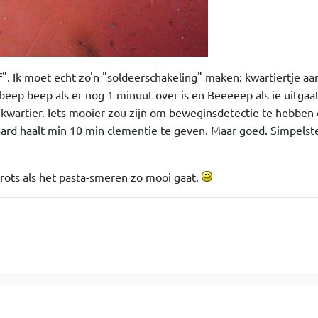
f". Ik moet echt zo'n "soldeerschakeling" maken: kwartiertje aa
 beep beep als er nog 1 minuut over is en Beeeeep als ie uitgaat.
kwartier. Iets mooier zou zijn om beweginsdetectie te hebben 
aard haalt min 10 min clementie te geven. Maar goed. Simpelste
trots als het pasta-smeren zo mooi gaat.