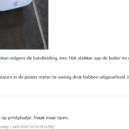
an volgens de handleiding, een 16A stekker aan de boiler en 
ntacen in de power meter te weinig druk hebben uitgeoefend.
 op printplaatje. Maak maar open.
sdag 1 april 2020 10:10:18
(22%)]