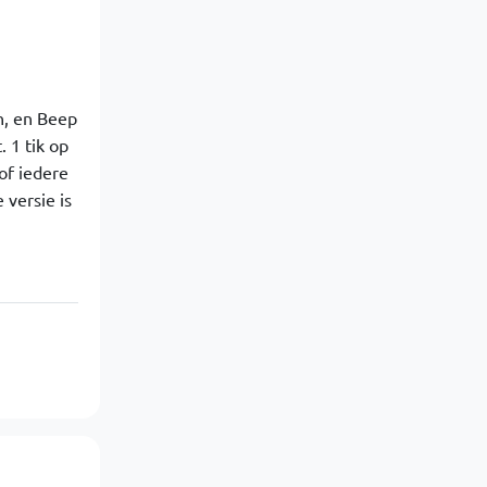
n, en Beep
 1 tik op
of iedere
 versie is