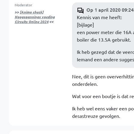
Moderator
Op 1 april 2020 09:24
>>
[Animo check]
Kennis van me heeft:
Hoogspannings voeding
Circuits Online 2024
<<
[bijlage]
een power meter die 16A a
boiler die 13.5A gebruikt.
Ik heb gezegd dat de veer
Iemand een andere sugges
Nee, dit is geen oververhitti
onderdelen.
Wat voor een boutje is dat r
Ik heb wel eens vaker een poo
desastreuze gevolgen.