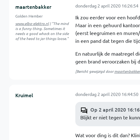
donderdag 2 april 2020 16:26:54
maartenbakker
Golden Member
Ik zou eerder voor een hoofds
www.elba-elektro.nl
| "The mind
Maar in een gehuurd kantoor is
is a funny thing. Sometimes it
(eerst leegruimen en muren/v
needs a good whack on the side
of the head to jar things loose."
in een pand dat tegen die tijd
En natuurlijk de maatregel di
geen brand veroorzaken bij d
[Bericht gewijzigd door
maartenbakker
donderdag 2 april 2020 16:44:50
Kruimel
Op 2 april 2020 16:16
Blijkt er niet tegen te kun
Wat voor ding is dit dan? Klin