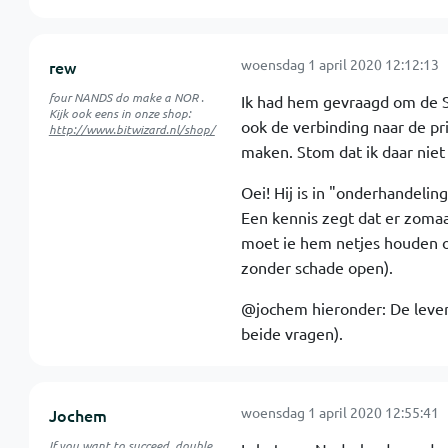
woensdag 1 april 2020 12:12:13
rew
four NANDS do make a NOR .
Ik had hem gevraagd om de S
Kijk ook eens in onze shop:
ook de verbinding naar de pr
http://www.bitwizard.nl/shop/
maken. Stom dat ik daar niet
Oei! Hij is in "onderhandelin
Een kennis zegt dat er zomaa
moet ie hem netjes houden om 
zonder schade open).
@jochem hieronder: De levera
beide vragen).
woensdag 1 april 2020 12:55:41
Jochem
If you want to succeed, double