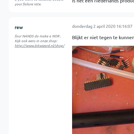
Is het een Nederlands produc
your failure rate.
donderdag 2 april 2020 16:16:07
rew
four NANDS do make a NOR .
Blijkt er niet tegen te kunne
Kijk ook eens in onze shop:
http://www.bitwizard.nl/shop/