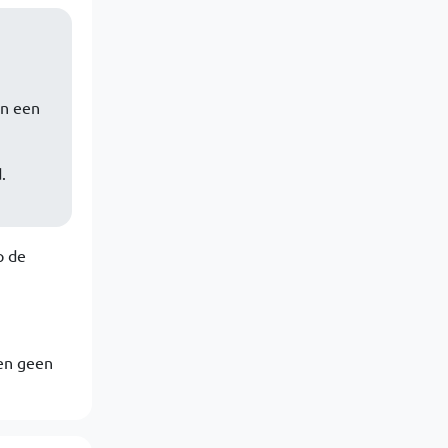
en een
.
p de
len geen