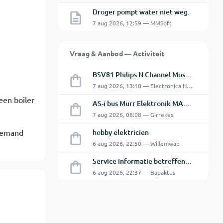
Droger pompt water niet weg.
7 aug 2026, 12:59 — MMSoft
Vraag & Aanbod — Activiteit
BSV81 Philips N Channel Mosfet Transistors.
7 aug 2026, 13:18 — Electronica Hobbyist
een boiler
AS-i bus Murr Elektronik MASI20 AS-Interface I/O-module 56440
7 aug 2026, 08:08 — Girrekes
 Iemand
hobby elektricien
6 aug 2026, 22:50 — Willemwap
Service informatie betreffende een GFC-8010 van GW
6 aug 2026, 22:37 — Bapaktus