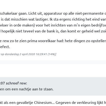
chakelaar gaan. Licht uit, apparatuur op alle niet-permanente ci
 dat misschien wat lastiger. Ik sta ergens richting het eind van 
loer in orde maken) voor het inrichten van m'n eigen bedrijfs
 hopelijk niet teveel van de bank is, dan komt er geheid wel zoi
e rew zo te zien prima voorelkaar had: hete dingen zo opstelle
efect.
op
donderdag 2 april 2020 16:29:41
(14%)]
:07 schreef rew
:
nen om een nachtje aan te staan.
kt als een gevalletje Chinesium... Gegeven de verkleuring lijkt 