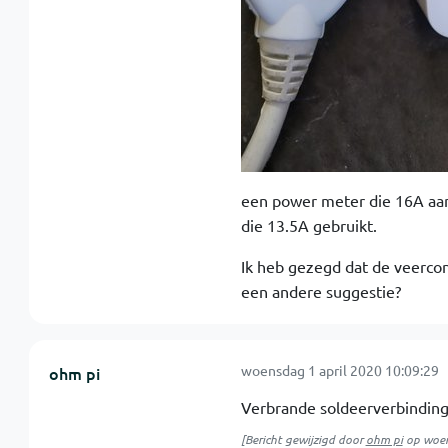
een power meter die 16A aank
die 13.5A gebruikt.
Ik heb gezegd dat de veerco
een andere suggestie?
woensdag 1 april 2020 10:09:29
ohm pi
Verbrande soldeerverbinding
[Bericht gewijzigd door
ohm pi
op
woen