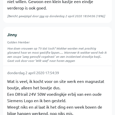
niet willen. Gewoon een klein kastje een eindje
verderop is ook goed.
[Bericht gewijzigd door
rew
op
donderdag 2 april 2020 18:04:06
(18%)]
Jinny
Golden Member
Hoe doen vrouwen op TV dat toch? Wakker worden met prachtig
glanzend haar en mooi gestifte lippen..... Wanneer ik wakker word heb ik
een coupe 'Leeg geroofd vogelnest' en een incidenteel straaltje kwijl..
Gaat ook door voor 'Wilt wief' naar horen zeggen
donderdag 2 april 2020 17:54:39
Wat is veel, ik kocht voor on site werk een magnastat
boutje, alleen het boutje dus.
Een DINrail 24V 50W voedingkje erbij van een oude
Siemens Logo en ik ben gesteld.
Weegt niks en al laat ik het ding een week boven de
bilge hangen werkend, nog niks mis.