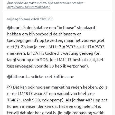
four NANDS do make a NOR . Kijk ook eens in onze shop:
http://www.bitwizard.nl/shop/
vrijdag 15 mei 2020 14:13:05
@henri: Ik denk dat ze een "in house" standaard
hebben om bijvoorbeeld de chipnaam en
toevoegingen d'r op te zetten, maar het voorvoegsel
niet(*). Zo kan je een LM1117-APV33 als 1117APV33
markeren. En DAT is toch echt wel lang genoeg (te
lang) voor op een SO8. (de LM1117 bestaat echt, het
tussenvoegsel voor de 33 heb ik verzonnen).
@fatbeard... <click> <zet koffie aan>
(*) Dat kan ook nog een marketing reden hebben. Zo is
er de LM4817 waar ST een variant van heeft: de
TS4871. (ook SO8, ook opamp). Als je daar 4871 op zet
kunnen mensen denken dat het een originele LM is
terwijl dat niet het geval is. (in mijn toepassing werkt