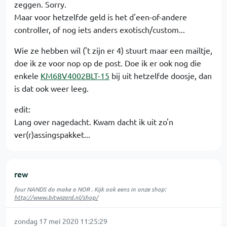
zeggen. Sorry.
Maar voor hetzelfde geld is het d'een-of-andere
controller, of nog iets anders exotisch/custom...
Wie ze hebben wil ('t zijn er 4) stuurt maar een mailtje,
doe ik ze voor nop op de post. Doe ik er ook nog die
enkele
KM68V4002BLT-15
bij uit hetzelfde doosje, dan
is dat ook weer leeg.
edit:
Lang over nagedacht. Kwam dacht ik uit zo'n
ver(r)assingspakket...
rew
four NANDS do make a NOR . Kijk ook eens in onze shop:
http://www.bitwizard.nl/shop/
zondag 17 mei 2020 11:25:29