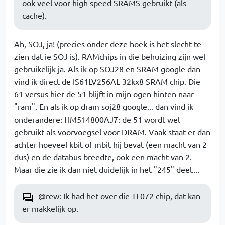
ook veel voor high speed SRAMS gebruikt (als
cache).
Ah, SOJ, ja! (precies onder deze hoek is het slecht te
zien dat ie SOJ is). RAMchips in die behuizing zijn wel
gebruikelijk ja. Als ik op SOJ28 en SRAM google dan
vind ik direct de IS61LV256AL 32kx8 SRAM chip. Die
61 versus hier de 51 blijft in mijn ogen hinten naar
"ram". En als ik op dram soj28 google... dan vind ik
onderandere: HM514800AJ7: de 51 wordt wel
gebruikt als voorvoegsel voor DRAM. Vaak staat er dan
achter hoeveel kbit of mbit hij bevat (een macht van 2
dus) en de databus breedte, ook een macht van 2.
Maar die zie ik dan niet duidelijk in het "245" deel....
@rew: Ik had het over die TL072 chip, dat kan
er makkelijk op.