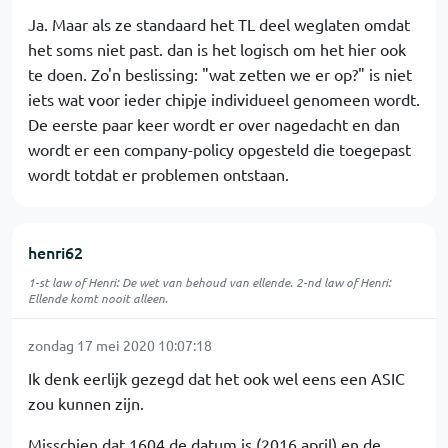
Ja. Maar als ze standaard het TL deel weglaten omdat
het soms niet past. dan is het logisch om het hier ook
te doen. Zo'n beslissing: "wat zetten we er op?" is niet
iets wat voor ieder chipje individueel genomeen wordt.
De eerste paar keer wordt er over nagedacht en dan
wordt er een company-policy opgesteld die toegepast
wordt totdat er problemen ontstaan.
henri62
1-st law of Henri: De wet van behoud van ellende. 2-nd law of Henri:
Ellende komt nooit alleen.
zondag 17 mei 2020 10:07:18
Ik denk eerlijk gezegd dat het ook wel eens een ASIC
zou kunnen zijn.
Misschien dat 1604 de datum is (2016 april) en de