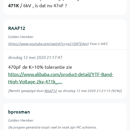
471K
/ 6kV , is dat nu 47nF ?
RAAF12
Golden Member
https://www.youtube.com/watch?v=yg21D9TEApQ
Fase 2 WEC
dinsdag 12 mei 2020 21:17:47
470pF de K=10% tolerantie zie
https://www.alibaba.com/product-detail/YTF-Band-
High-Voltage-2kv-471k_…
[Bericht gewijzigd door
RAAF12
op
dinsdag 12 mei 2020 21:21:13
(92%)]
bprosman
Golden Member
De jongere generatie loopt veel te vaak zijn PIC achterna.