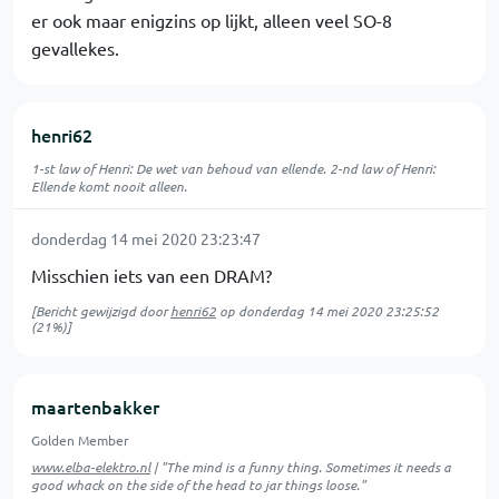
er ook maar enigzins op lijkt, alleen veel SO-8
gevallekes.
henri62
1-st law of Henri: De wet van behoud van ellende. 2-nd law of Henri:
Ellende komt nooit alleen.
donderdag 14 mei 2020 23:23:47
Misschien iets van een DRAM?
[Bericht gewijzigd door
henri62
op
donderdag 14 mei 2020 23:25:52
(21%)]
maartenbakker
Golden Member
www.elba-elektro.nl
| "The mind is a funny thing. Sometimes it needs a
good whack on the side of the head to jar things loose."