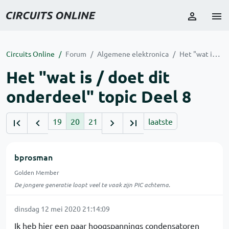
Circuits Online
Forum
Algemene elektronica
Het "wat is / doet dit onderdeel" topic Deel 8
Het "wat is / doet dit
onderdeel" topic Deel 8
19
20
21
laatste
bprosman
Golden Member
De jongere generatie loopt veel te vaak zijn PIC achterna.
dinsdag 12 mei 2020 21:14:09
Ik heb hier een paar hoogspannings condensatoren