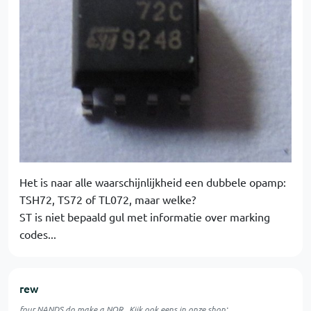
Het is naar alle waarschijnlijkheid een dubbele opamp:
TSH72, TS72 of TL072, maar welke?
ST is niet bepaald gul met informatie over marking
codes...
rew
four NANDS do make a NOR . Kijk ook eens in onze shop: