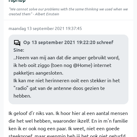
"We cannot solve our problems with the same thinking we used when we
created them" - Albert Einstein
maandag 13 september 2021 19:37:45
Op 13 september 2021 19:22:20 schreef
Sine
:
..Neem van mij aan dat die amper gebruikt word,
ik heb ooit ziggo (toen nog @Home) internet
pakketjes aangesloten.
Ik kan me niet herinneren ooit een stekker in het
"radio" gat van de antenne doos gezien te
hebben.
Ik geloof d'r niks van. Ik hoor hier al een aantal mensen
die het wel hebben, waaronder ikzelf. En in m'n familie
ken ik er ook nog een paar. Ik weet, niet een goede
steekproef, maar evenmin heb jij het ook niet geturfd