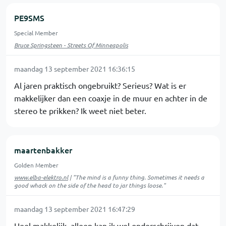
PE9SMS
Special Member
Bruce Springsteen - Streets Of Minneapolis
maandag 13 september 2021 16:36:15
Al jaren praktisch ongebruikt? Serieus? Wat is er
makkelijker dan een coaxje in de muur en achter in de
stereo te prikken? Ik weet niet beter.
maartenbakker
Golden Member
www.elba-elektro.nl
| "The mind is a funny thing. Sometimes it needs a
good whack on the side of the head to jar things loose."
maandag 13 september 2021 16:47:29
Heel makkelijk, alleen kan ik wel onderschrijven dat