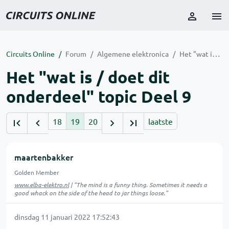
Circuits Online
Forum
Algemene elektronica
Het "wat is / doet dit onderdeel" topic Deel 9
Het "wat is / doet dit
onderdeel" topic Deel 9
18
19
20
laatste
maartenbakker
Golden Member
www.elba-elektro.nl
| "The mind is a funny thing. Sometimes it needs a
good whack on the side of the head to jar things loose."
dinsdag 11 januari 2022 17:52:43