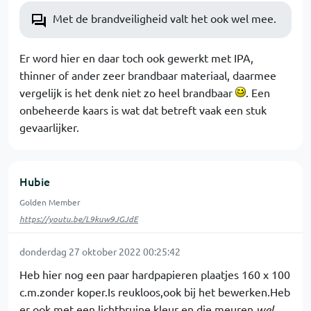
Met de brandveiligheid valt het ook wel mee.
Er word hier en daar toch ook gewerkt met IPA,
thinner of ander zeer brandbaar materiaal, daarmee
vergelijk is het denk niet zo heel brandbaar
. Een
onbeheerde kaars is wat dat betreft vaak een stuk
gevaarlijker.
Hubie
Golden Member
https://youtu.be/L9kuw9JGJdE
donderdag 27 oktober 2022 00:25:42
Heb hier nog een paar hardpapieren plaatjes 160 x 100
c.m.zonder koper.Is reukloos,ook bij het bewerken.Heb
er ook met een lichtbruine kleur en die meuren
wel
.