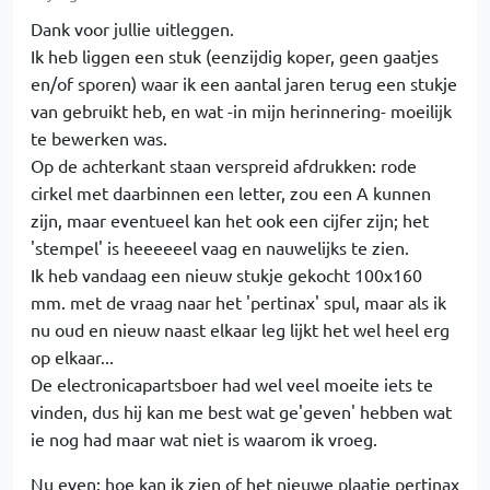
Dank voor jullie uitleggen.
Ik heb liggen een stuk (eenzijdig koper, geen gaatjes
en/of sporen) waar ik een aantal jaren terug een stukje
van gebruikt heb, en wat -in mijn herinnering- moeilijk
te bewerken was.
Op de achterkant staan verspreid afdrukken: rode
cirkel met daarbinnen een letter, zou een A kunnen
zijn, maar eventueel kan het ook een cijfer zijn; het
'stempel' is heeeeeel vaag en nauwelijks te zien.
Ik heb vandaag een nieuw stukje gekocht 100x160
mm. met de vraag naar het 'pertinax' spul, maar als ik
nu oud en nieuw naast elkaar leg lijkt het wel heel erg
op elkaar...
De electronicapartsboer had wel veel moeite iets te
vinden, dus hij kan me best wat ge'geven' hebben wat
ie nog had maar wat niet is waarom ik vroeg.
Nu even: hoe kan ik zien of het nieuwe plaatje pertinax