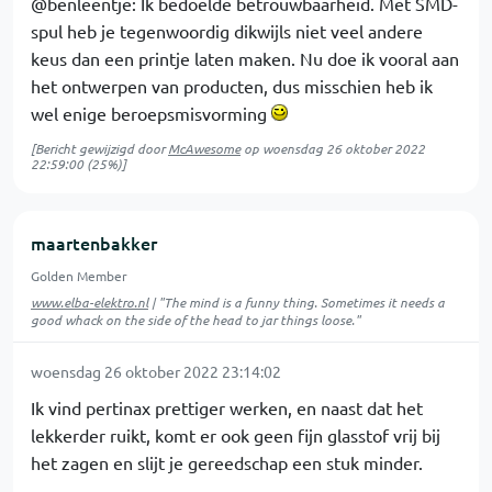
@benleentje: Ik bedoelde betrouwbaarheid. Met SMD-
spul heb je tegenwoordig dikwijls niet veel andere
keus dan een printje laten maken. Nu doe ik vooral aan
het ontwerpen van producten, dus misschien heb ik
wel enige beroepsmisvorming
[Bericht gewijzigd door
McAwesome
op
woensdag 26 oktober 2022
22:59:00
(25%)]
maartenbakker
Golden Member
www.elba-elektro.nl
| "The mind is a funny thing. Sometimes it needs a
good whack on the side of the head to jar things loose."
woensdag 26 oktober 2022 23:14:02
Ik vind pertinax prettiger werken, en naast dat het
lekkerder ruikt, komt er ook geen fijn glasstof vrij bij
het zagen en slijt je gereedschap een stuk minder.