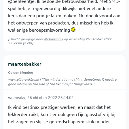
@benleentje: Ik bedoelde betrouwbaarheid. Met SMD-
spul heb je tegenwoordig dikwijls niet veel andere
keus dan een printje laten maken. Nu doe ik vooral aan
het ontwerpen van producten, dus misschien heb ik
wel enige beroepsmisvorming
[Bericht gewijzigd door
McAwesome
op
woensdag 26 oktober 2022
22:59:00
(25%)]
maartenbakker
Golden Member
www.elba-elektro.nl
| "The mind is a funny thing. Sometimes it needs a
good whack on the side of the head to jar things loose."
woensdag 26 oktober 2022 23:14:02
Ik vind pertinax prettiger werken, en naast dat het
lekkerder ruikt, komt er ook geen fijn glasstof vrij bij
het zagen en slijt je gereedschap een stuk minder.