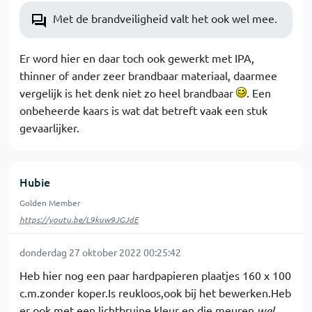
Met de brandveiligheid valt het ook wel mee.
Er word hier en daar toch ook gewerkt met IPA,
thinner of ander zeer brandbaar materiaal, daarmee
vergelijk is het denk niet zo heel brandbaar
. Een
onbeheerde kaars is wat dat betreft vaak een stuk
gevaarlijker.
Hubie
Golden Member
https://youtu.be/L9kuw9JGJdE
donderdag 27 oktober 2022 00:25:42
Heb hier nog een paar hardpapieren plaatjes 160 x 100
c.m.zonder koper.Is reukloos,ook bij het bewerken.Heb
er ook met een lichtbruine kleur en die meuren
wel
.