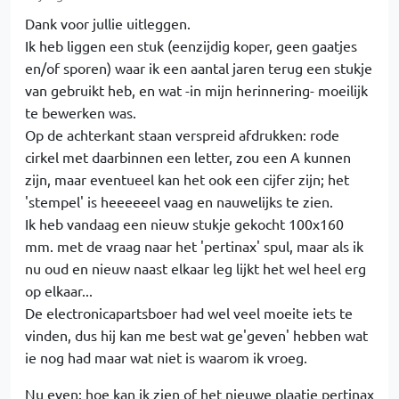
Dank voor jullie uitleggen.
Ik heb liggen een stuk (eenzijdig koper, geen gaatjes
en/of sporen) waar ik een aantal jaren terug een stukje
van gebruikt heb, en wat -in mijn herinnering- moeilijk
te bewerken was.
Op de achterkant staan verspreid afdrukken: rode
cirkel met daarbinnen een letter, zou een A kunnen
zijn, maar eventueel kan het ook een cijfer zijn; het
'stempel' is heeeeeel vaag en nauwelijks te zien.
Ik heb vandaag een nieuw stukje gekocht 100x160
mm. met de vraag naar het 'pertinax' spul, maar als ik
nu oud en nieuw naast elkaar leg lijkt het wel heel erg
op elkaar...
De electronicapartsboer had wel veel moeite iets te
vinden, dus hij kan me best wat ge'geven' hebben wat
ie nog had maar wat niet is waarom ik vroeg.
Nu even: hoe kan ik zien of het nieuwe plaatje pertinax