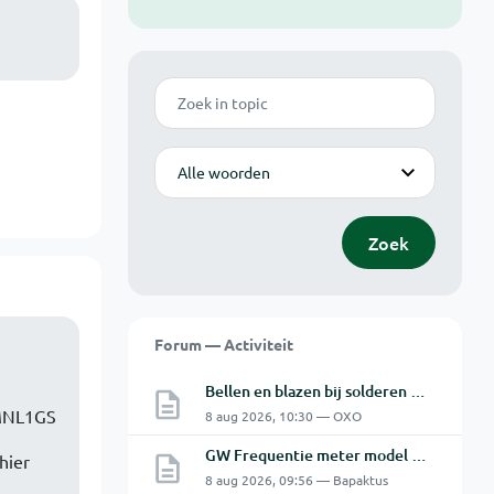
Zoek
Modus
Zoek
Forum — Activiteit
Bellen en blazen bij solderen van Chinese PCBs
7MNL1GS
8 aug 2026, 10:30 — OXO
GW Frequentie meter model GFC-8010G probleem
hier
8 aug 2026, 09:56 — Bapaktus