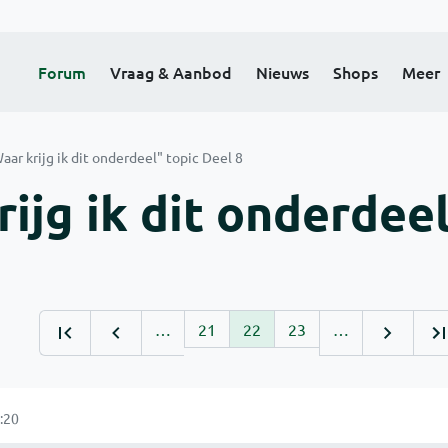
Forum
Vraag & Aanbod
Nieuws
Shops
Meer
aar krijg ik dit onderdeel" topic Deel 8
ijg ik dit onderdee
…
21
22
23
…
:20