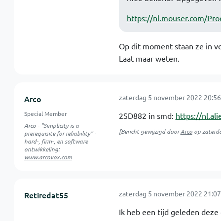
https://nl.mouser.com/P
Op dit moment staan ze in vo
Laat maar weten.
zaterdag 5 november 2022 20:56
Arco
Special Member
2SD882 in smd:
https://nl.
Arco - "Simplicity is a
[Bericht gewijzigd door
Arco
op
zaterd
prerequisite for reliability" -
hard-, firm-, en software
ontwikkeling:
www.arcovox.com
zaterdag 5 november 2022 21:07
Retiredat55
Ik heb een tijd geleden deze 