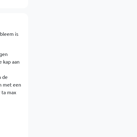
obleem is
ngen
e kap aan
n de
n met een
r ta max