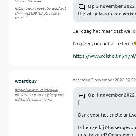
Golden Member
Op 5 november 2022 
https://www.youtube.com/wat
Die zit helaas in een verkee
ch?v=yg21D9TEApQ
Fase 2
WEC
Ja ik zag het maar past wel o
Nog een, om het af te leren
https://www.reichelt.nl/nl/n
zaterdag 5 november 2022 20:52
weardguy
http://www.m-voorloop.nl
---
Op 1 november 2022 
Ik? Welnee! Ik zit nog lang niet
achter de germaniums.
[...]
Dank voor het snelle ant
Ik heb ze bij Mouser gevon
mee bekend? Opgegeven lev