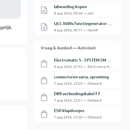
labvoeding kopen
8 aug 2026, 09:56 — mel
QLS 3600s functiegenerator: software verbinden lukt niet.
elijk.
8 aug 2026, 09:17 — HarmP
Vraag & Aanbod — Activiteit
Electromatic S - SYSTEM SM 125 220
8 aug 2026, 07:55 — Electronica Hobbyist
connectoren varia, opruiming
7 aug 2026, 23:29 — fatbeard
DB9 verbindingskabel f-f
7 aug 2026, 23:21 — fatbeard
ESD klapdoosjes
7 aug 2026, 23:20 — fatbeard