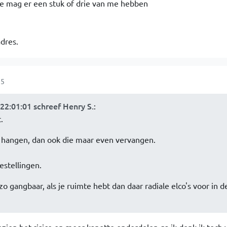
 je mag er een stuk of drie van me hebben
dres.
15
2:01:01 schreef Henry S.
:
.
n hangen, dan ook die maar even vervangen.
estellingen.
o gangbaar, als je ruimte hebt dan daar radiale elco's voor in d