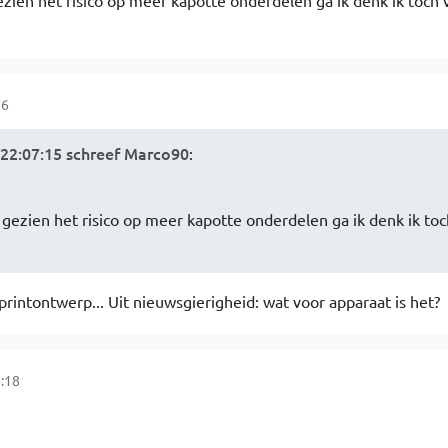
ezien het risico op meer kapotte onderdelen ga ik denk ik toch 
56
22:07:15 schreef Marco90
:
 gezien het risico op meer kapotte onderdelen ga ik denk ik toc
 printontwerp... Uit nieuwsgierigheid: wat voor apparaat is het?
:18