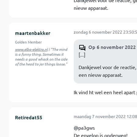
Dankjewel voor de reactie, g
nieuw apparaat.
zondag 6 november 2022 23:50:
maartenbakker
Golden Member
Op 6 november 2022 
www.elba-elektro.nl
| "The mind
[...]
is a funny thing. Sometimes it
needs a good whack on the side
of the head to jar things loose."
Dankjewel voor de reactie,
een nieuw apparaat.
Ik vind ht wel een heel apart
maandag 7 november 2022 12:08
Retiredat55
@pa3gws
De envelop is onderweg!