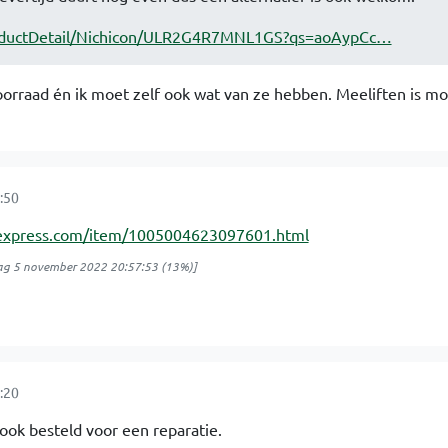
roductDetail/Nichicon/ULR2G4R7MNL1GS?qs=aoAypCc…
orraad én ik moet zelf ook wat van ze hebben. Meeliften is mog
:50
aliexpress.com/item/1005004623097601.html
ag 5 november 2022 20:57:53
(13%)]
:20
ook besteld voor een reparatie.