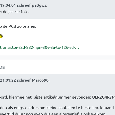
19:04:01 schreef pa3gws
:
rde jas zie foto.
p de PCB zo te zien.
l/transistor-2sd-882-npn-30v-3a-to-126-sd-…
:56
21:01:22 schreef Marco90
:
woord, hiermee het juiste artikelnummer gevonden: ULR2G4R
den als enigste adres om kleine aantallen te bestellen. Iemand 
ertijd duurt nog even dus een alternatief is ook welkom.