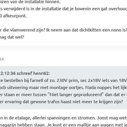
zen van de installatie binnen.
ets verwijderd is in de installatie dat je bovenin een gat overhou
0 afkeurpunt.
or die vlamwerend zijn? Ik neem aan dat dichtkitten een nono is?
mag dat wel?
24
2:12:36 schreef henri62
:
te bestellen bij farnell of zo. 230V prim, sec 2x18V iets van 18
 pcb uitvoering maar met montage oortjes. Nada noppes het lijk
, er staan er meer tussen "Niet langer geproduceerd" dan dat er
er ervaring dat gewone trafos haast niet meer te krijgen zijn?
en in de etalage, allerlei spanningen en stromen. Joost mag we
 magazijn hebben staan. Je kunt er een mailtje aan wagen met je