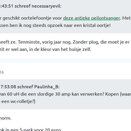
:43:51 schreef necessaryevil
:
 geschikt oortelefoontje voor
deze antieke peilontvanger
. Met
ssen ben ik nog steeds opzoek naar een kristal oortje!
eft ze. Tenminste, vorig jaar nog. Zonder plug, die moet je er 
t er wel aan, in de kleur van het huisje zelf.
16
17:53:08 schreef Paulinha_B
:
van 60 uH die een slordige 30 amp kan verwerken? Kopen (waar
een wc-rolletje?)
enorm.
ok in een 5-pack voor 20 euro.