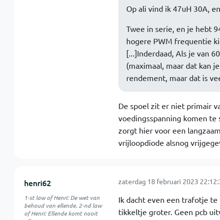
Op ali vind ik 47uH 30A, e
Twee in serie, en je hebt 
hogere PWM frequentie ki
[...]Inderdaad, Als je van
(maximaal, maar dat kan je
rendement, maar dat is vee
De spoel zit er niet primair
voedingsspanning komen te s
zorgt hier voor een langzaam
vrijloopdiode alsnog vrijgege
zaterdag 18 februari 2023 22:12:
henri62
1-st law of Henri: De wet van
Ik dacht even een trafotje te
behoud van ellende. 2-nd law
tikkeltje groter. Geen pcb ui
of Henri: Ellende komt nooit