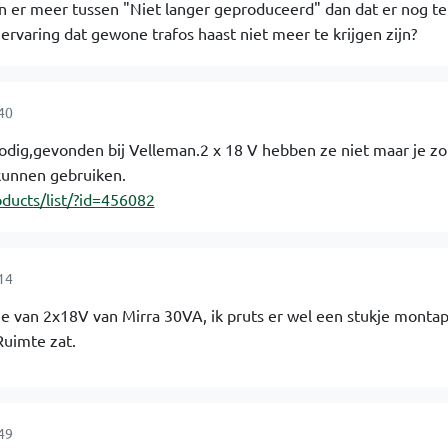
aan er meer tussen "Niet langer geproduceerd" dan dat er nog te
ervaring dat gewone trafos haast niet meer te krijgen zijn?
40
 nodig,gevonden bij Velleman.2 x 18 V hebben ze niet maar je z
kunnen gebruiken.
ducts/list/?id=456082
14
e van 2x18V van Mirra 30VA, ik pruts er wel een stukje montap
Ruimte zat.
49