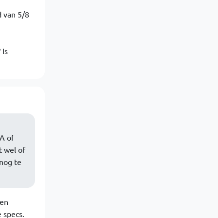
d van 5/8
 Is
VA of
t wel of
 nog te
ten
 specs.