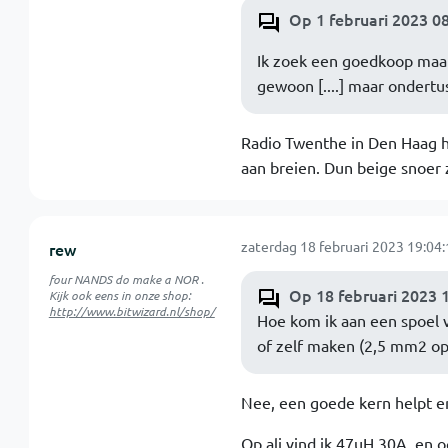
Op 1 februari 2023 08
Ik zoek een goedkoop maar
gewoon [....] maar ondertu
Radio Twenthe in Den Haag he
aan breien. Dun beige snoer zi
zaterdag 18 februari 2023 19:04:
rew
four NANDS do make a NOR .
Op 18 februari 2023 
Kijk ook eens in onze shop:
http://www.bitwizard.nl/shop/
Hoe kom ik aan een spoel 
of zelf maken (2,5 mm2 op 
Nee, een goede kern helpt 
Op ali vind ik 47uH 30A, en o