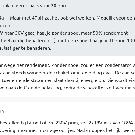
n ook in een 5-pack voor 20 euro.
94uH. Maar met 47uH zal het ook wel werken. Mogelijk voor een
ezen.
 60V naar 30V gaat, haal je zonder spoel maar 50% rendement
 heel aardig benaderen... ), met een spoel haal je in theorie 10
l lastiger te benaderen.
 vanwege het rendement. Zonder spoel zou er een condensator v
taan steeds wanneer de schakeltor in geleiding gaat. De aanwe
 toenemende stroom en slaat daarbij energie op. Die wordt via
ven aan de C en de belasting, zodra de schakeltor zelf weer in s
36
 bestellen bij farnell of zo. 230V prim, sec 2x18V iets van 18VA
tvoering maar met montage oortjes. Nada noppes het lijkt wel of