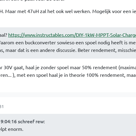
uH. Maar met 47uH zal het ook wel werken. Mogelijk voor een i
aal?
https://www.instructables.com/DIY-1kW-MPPT-Solar-Charg
aarom een buckconverter sowieso een spoel nodig heeft is me
ens, maar dat is een andere discussie. Beter rendement, misschi
aar 30V gaat, haal je zonder spoel maar 50% rendement (maxima
ren... ), met een spoel haal je in theorie 100% rendement, maar
31
9:04:16 schreef rew
:
elpt enorm.