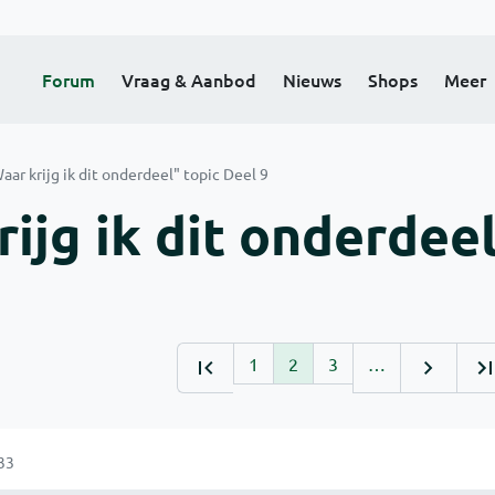
Forum
Vraag & Aanbod
Nieuws
Shops
Meer
aar krijg ik dit onderdeel" topic Deel 9
ijg ik dit onderdee
1
2
3
…
33