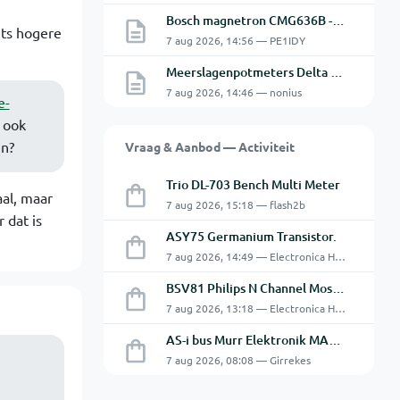
Bosch magnetron CMG636B - 2 De oven doet het niet goed.
ets hogere
7 aug 2026, 14:56 — PE1IDY
Meerslagenpotmeters Delta SM45-70D
7 aug 2026, 14:46 — nonius
e-
 ook
en?
Vraag & Aanbod — Activiteit
Trio DL-703 Bench Multi Meter
al, maar
7 aug 2026, 15:18 — flash2b
 dat is
ASY75 Germanium Transistor.
7 aug 2026, 14:49 — Electronica Hobbyist
BSV81 Philips N Channel Mosfet Transistors.
7 aug 2026, 13:18 — Electronica Hobbyist
AS-i bus Murr Elektronik MASI20 AS-Interface I/O-module 56440
7 aug 2026, 08:08 — Girrekes