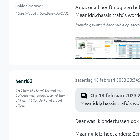
Golden Member
Amazon.nl heeft nog een hel
https://youtu.be/L9kuw9JGJdE
Maar idd,chassis trafo's wor
[Bericht gewijzigd door
Hubie
op
zater
zaterdag 18 februari 2023 23:34:
henri62
1-st law of Henri: De wet van
Op 18 februari 2023 
behoud van ellende. 2-nd law
of Henri: Ellende komt nooit
Maar idd,chassis trafo's w
alleen.
Daar was ik ondertussen ook 
Maar nu iets heel anders: Ee