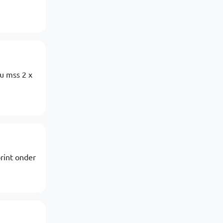
ou mss 2 x
rint onder