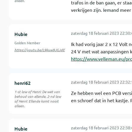
alleen.
trafos in de ban gaan, er st
verkrijgen zijn. Iemand meer 
zaterdag 18 februari 2023 22:30:
Hubie
Golden Member
Ik had vorig jaar 2 x 12 Volt
https://youtu.be/L9kuw9JGJdE
24 V met wat aanpassingen 
https://www.velleman.eu/pro
zaterdag 18 februari 2023 22:32:
henri62
1-st law of Henri: De wet van
Ze hebben wel een PCB versi
behoud van ellende. 2-nd law
en schroef dat in het kastje. 
of Henri: Ellende komt nooit
alleen.
zaterdag 18 februari 2023 22:38:
Hubie