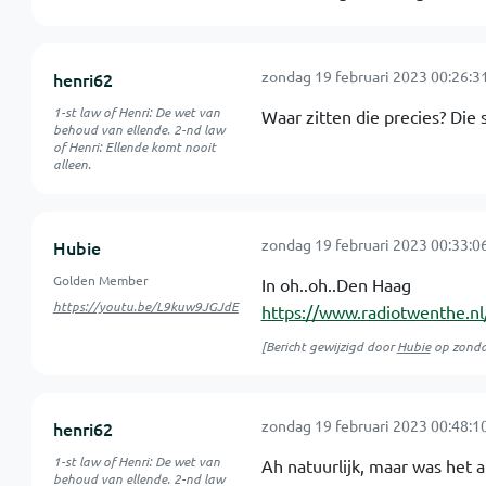
zondag 19 februari 2023 00:26:3
henri62
1-st law of Henri: De wet van
Waar zitten die precies? Die s
behoud van ellende. 2-nd law
of Henri: Ellende komt nooit
alleen.
zondag 19 februari 2023 00:33:0
Hubie
Golden Member
In oh..oh..Den Haag
https://youtu.be/L9kuw9JGJdE
https://www.radiotwenthe.nl
[Bericht gewijzigd door
Hubie
op
zonda
zondag 19 februari 2023 00:48:1
henri62
1-st law of Henri: De wet van
Ah natuurlijk, maar was het 
behoud van ellende. 2-nd law