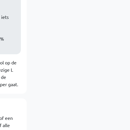
 iets
0%
ol op de
zige L
 de
per gaat.
 of een
 alle