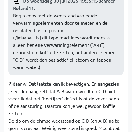
Op woensdag 30 juli 2025 19:35:15 schreef
Roland11
:
Begin eens met de weerstand van beide
verwarmingselementen door te meten en de
resulaten hier te posten.
(@daanw : bij dit type machines wordt meestal
alleen het ene verwarmingselement ("A-B")
gebruikt om koffie te zetten, het andere element
"C-D" wordt dan pas actief bij stoom en tappen
warm water.)
@daanw: Dat laatste kan ik bevestigen. En aangezien
je eerder aangeeft dat A-B warm wordt en C-D niet
vrees ik dat het ‘hoefijzer’ defect is of de zekeringen
of de aansturing. Daarom kon je wel gewoon koffie
zetten.
De tip om de ohmse weerstand op C-D (en A-B) na te
gaan is cruciaal. Weinig weerstand is goed. Mocht dat