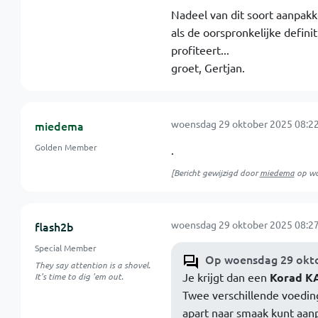
Nadeel van dit soort aanpakke
als de oorspronkelijke defini
profiteert...
groet, Gertjan.
woensdag 29 oktober 2025 08:22
miedema
Golden Member
.
[Bericht gewijzigd door
miedema
op
wo
woensdag 29 oktober 2025 08:27
flash2b
Special Member
Op woensdag 29 okto
They say attention is a shovel.
Je krijgt dan een
Korad K
It's time to dig 'em out.
Twee verschillende voeding
apart naar smaak kunt aan