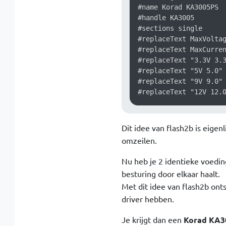
#name Korad KA3005PS

#handle KA3005

#sections single

#replaceText MaxVoltag
#replaceText MaxCurren
#replaceText "3.3V 3.3
#replaceText "5V 5.0" 
#replaceText "9V 9.0" 
Dit idee van flash2b is eigenl
omzeilen.
Nu heb je 2 identieke voedi
besturing door elkaar haalt.
Met dit idee van flash2b onts
driver hebben.
Je krijgt dan een
Korad KA3