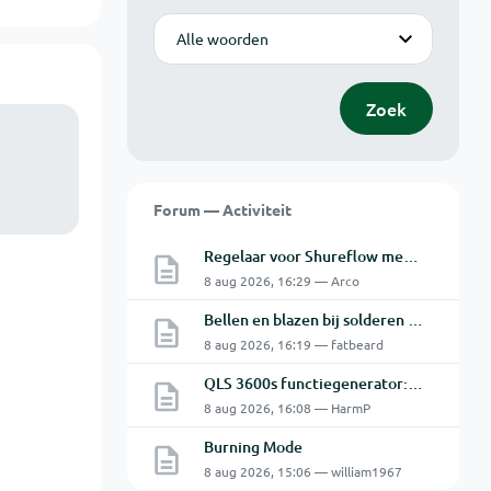
Modus
Zoek
Forum — Activiteit
Regelaar voor Shureflow membraanpomp
8 aug 2026, 16:29 — Arco
Bellen en blazen bij solderen van Chinese PCBs
8 aug 2026, 16:19 — fatbeard
QLS 3600s functiegenerator: software verbinden lukt niet.
8 aug 2026, 16:08 — HarmP
Burning Mode
8 aug 2026, 15:06 — william1967