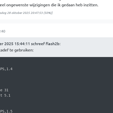
el ongewenste wijzigingen die ik gedaan heb inzitten.
sdag 28 oktober 2025 20:47:53
(50%)]
:40
r 2025 15:44:11 schreef flash2b
:
adef te gebruiken:
PS,1.4

e 31

t 5.1

PS,1.5
