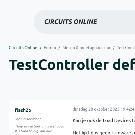
Circuits Online
Forum
Meten & meetapparatuur
TestContr
TestController def
dinsdag 28 oktober 2025 19:42:4
flash2b
Special Member
Kan je ook de Load Devices tab
They say attention is a shovel.
It's time to dig 'em out.
Het lijkt dus geen firmware p