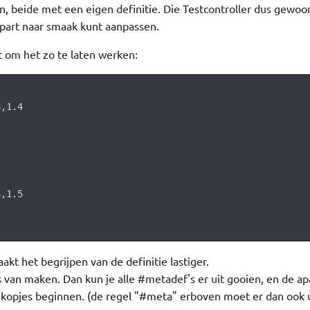
, beide met een eigen definitie. Die Testcontroller dus gewoo
 apart naar smaak kunt aanpassen.
 om het zo te laten werken:
,1.4

,1.5

t het begrijpen van de definitie lastiger.
les van maken. Dan kun je alle #metadef's er uit gooien, en de ap
 kopjes beginnen. (de regel "#meta" erboven moet er dan ook u