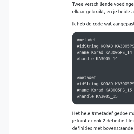
Twee verschillende voedingen
elkaar gebruikt, en je beide
Ik heb de code wat aangepast
#metadef

#idString KORAD,KA3005PS
#name Korad KA3005PS_14

#handle KA3005_14

#metadef

#idString KORAD,KA3005PS
#name Korad KA3005PS_15

Het hele #metadef gedoe maak
je kunt er ook 2 definitie fi
definities met bovenstaande