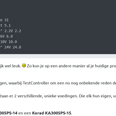
e 31

t 5.1

" 2.2V 2.2

6V 6.0

10V 10.0

ijk wel leuk.
Zo kun je op een andere manier al je huidige p
ngen, waarbij TestController om een nu nog onbekende reden d
taan er 2 verschillende, unieke voedingen. Die elk hun eigen, 
005PS-14
en een
Korad KA3005PS-15
.