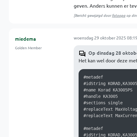
geven. Anders kunnen er teve
[Bericht gewijzigd door
fotoopa
op
din
woensdag 29 oktober 2025 08:19
miedema
Golden Member
Op dinsdag 28 oktobe
Het kan wel door deze met
#metadef

#idString KORAD,KA3005
#name Korad KA3005PS

#handle KA3005

#sections single

#replaceText MaxVoltag
#replaceText MaxCurren
#metadef

#idString KORAD,KA3005