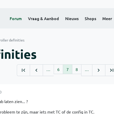
Forum
Vraag & Aanbod
Nieuws
Shops
Meer
oller definities
inities
…
6
7
8
…
0
 laten zien... ?
robleem te zijn, maar iets met TC of de config in TC.