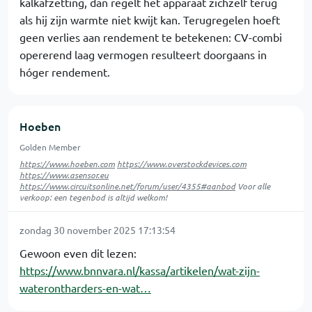
kalkafzetting, dan regelt het apparaat zichzelf terug
als hij zijn warmte niet kwijt kan. Terugregelen hoeft
geen verlies aan rendement te betekenen: CV-combi
opererend laag vermogen resulteert doorgaans in
hóger rendement.
Hoeben
Golden Member
https://www.hoeben.com
https://www.overstockdevices.com
https://www.asensor.eu
https://www.circuitsonline.net/forum/user/4355#aanbod
Voor alle
verkoop: een tegenbod is altijd welkom!
zondag 30 november 2025 17:13:54
Gewoon even dit lezen:
https://www.bnnvara.nl/kassa/artikelen/wat-zijn-
waterontharders-en-wat…