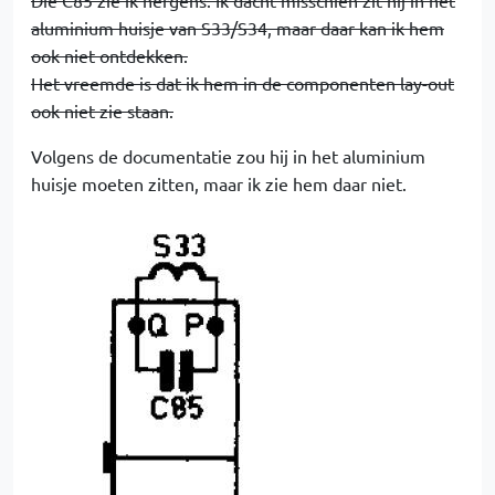
Die C85 zie ik nergens. Ik dacht misschien zit hij in het
aluminium huisje van S33/S34, maar daar kan ik hem
ook niet ontdekken.
Het vreemde is dat ik hem in de componenten lay-out
ook niet zie staan.
Volgens de documentatie zou hij in het aluminium
huisje moeten zitten, maar ik zie hem daar niet.