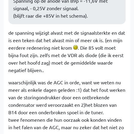
Spanning op de anode van B9p = -11,6V met
signaal, - 0,25V zonder signaal.
(blijft raar die +85V in het schema).
de spanning wijzigt alvast met de signaalsterkte en dat
is een teken dat het alvast min of meer ok is. (en mijn
eerdere redenering niet krom
. Die 85 volt moet
bijna fout zijn. zelfs met de VDR als diode (die ik eerst
over het hoofd zag) moet de gemiddelde waarde
negatief blijven..
waarschijnlijk was de AGC in orde, want we weten nu
meer als enkele dagen geleden :1) dat het fout werken
van de storingondrukker door een ontbrekende
condensator werd veroorzaakt en 2)het blozen van
B14 door een onderbroken spoel in de tuner.
twee fenomenen die hun oorzaak ook konden vinden
in het falen van de AGC, maar nu zeker dat het niet zo