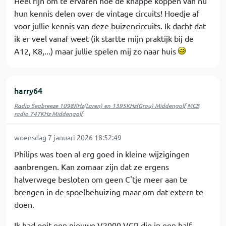
Heel fijn om te ervaren hoe de knappe koppen van nu
hun kennis delen over de vintage circuits! Hoedje af
voor jullie kennis van deze buizencircuits. Ik dacht dat
ik er veel vanaf weet (ik startte mijn praktijk bij de
A12, K8,...) maar jullie spelen mij zo naar huis
harry64
Radio Seabreeze 1098KHz(Laren) en 1395KHz(Grou) Middengolf
MCB
radio 747KHz Middengolf
woensdag 7 januari 2026 18:52:49
Philips was toen al erg goed in kleine wijzigingen
aanbrengen. Kan zomaar zijn dat ze ergens
halverwege besloten om geen C'tje meer aan te
brengen in de spoelbehuizing maar om dat extern te
doen.
Ik had ooit een nieuwe V2000 VCR die in een half