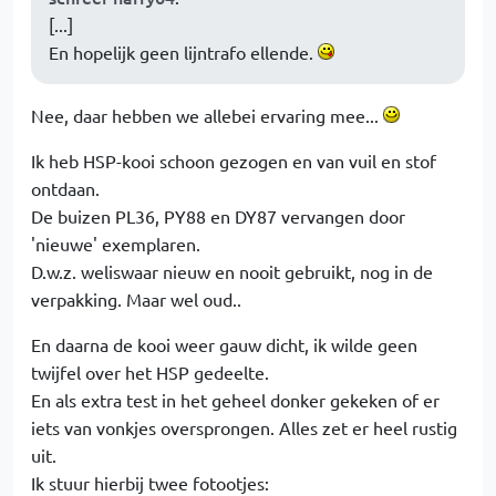
[...]
En hopelijk geen lijntrafo ellende.
Nee, daar hebben we allebei ervaring mee...
Ik heb HSP-kooi schoon gezogen en van vuil en stof
ontdaan.
De buizen PL36, PY88 en DY87 vervangen door
'nieuwe' exemplaren.
D.w.z. weliswaar nieuw en nooit gebruikt, nog in de
verpakking. Maar wel oud..
En daarna de kooi weer gauw dicht, ik wilde geen
twijfel over het HSP gedeelte.
En als extra test in het geheel donker gekeken of er
iets van vonkjes oversprongen. Alles zet er heel rustig
uit.
Ik stuur hierbij twee fotootjes: