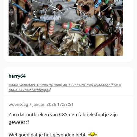
harry64
Radio Seabreeze 1098KHz(Laren) en 1395KHz(Grou) Middengolf
MCB
radio 747KHz Middengolf
woensdag 7 januari 2026 17:57:51
Zou dat ontbreken van C85 een fabrieksfoutje zijn
geweest?
Wel goed dat je het gevonden hebt.