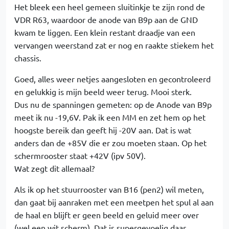
Het bleek een heel gemeen sluitinkje te zijn rond de
VDR R63, waardoor de anode van B9p aan de GND
kwam te liggen. Een klein restant draadje van een
vervangen weerstand zat er nog en raakte stiekem het
chassis.
Goed, alles weer netjes aangesloten en gecontroleerd
en gelukkig is mijn beeld weer terug. Mooi sterk.
Dus nu de spanningen gemeten: op de Anode van B9p
meet ik nu -19,6V. Pak ik een MM en zet hem op het
hoogste bereik dan geeft hij -20V aan. Dat is wat
anders dan de +85V die er zou moeten staan. Op het
schermrooster staat +42V (ipv 50V).
Wat zegt dit allemaal?
Als ik op het stuurrooster van B16 (pen2) wil meten,
dan gaat bij aanraken met een meetpen het spul al aan
de haal en blijft er geen beeld en geluid meer over
(wel een wit scherm). Dat is supergevoelig daar.