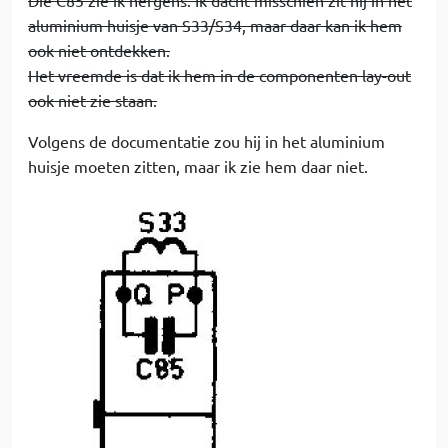
Die C85 zie ik nergens. Ik dacht misschien zit hij in het
aluminium huisje van S33/S34, maar daar kan ik hem
ook niet ontdekken.
Het vreemde is dat ik hem in de componenten lay-out
ook niet zie staan.
Volgens de documentatie zou hij in het aluminium
huisje moeten zitten, maar ik zie hem daar niet.