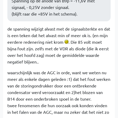
Spanning op de anode van B9p = -11,6V met
signaal, - 0,25V zonder signaal.
(blijft raar die +85V in het schema).
de spanning wijzigt alvast met de signaalsterkte en dat
is een teken dat het alvast min of meer ok is. (en mijn
eerdere redenering niet krom
. Die 85 volt moet
bijna fout zijn. zelfs met de VDR als diode (die ik eerst
over het hoofd zag) moet de gemiddelde waarde
negatief blijven..
waarschijnlijk was de AGC in orde, want we weten nu
meer als enkele dagen geleden :1) dat het fout werken
van de storingondrukker door een ontbrekende
condensator werd veroorzaakt en 2)het blozen van
B14 door een onderbroken spoel in de tuner.
twee fenomenen die hun oorzaak ook konden vinden
in het falen van de AGC, maar nu zeker dat het niet zo