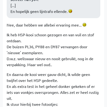
[...]
En hopelijk geen lijntrafo ellende.
Nee, daar hebben we allebei ervaring mee...
Ik heb HSP-kooi schoon gezogen en van vuil en stof
ontdaan.
De buizen PL36, PY88 en DY87 vervangen door
'nieuwe' exemplaren.
D.w.z. weliswaar nieuw en nooit gebruikt, nog in de
verpakking. Maar wel oud..
En daarna de kooi weer gauw dicht, ik wilde geen
twijfel over het HSP gedeelte.
En als extra test in het geheel donker gekeken of er
iets van vonkjes oversprongen. Alles zet er heel rustig
uit.
Ik stuur hierbij twee fotootjes: