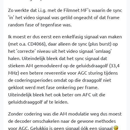
Zo werkte dat i.i.g. met de Filmnet MF's waarin de sync
'in' het video signaal was getild ongeacht of dat frame
random fase of tegenfase was.
Ik moest er dus eerst een enkelfasig signaal van maken
(met o.a. CD4066), daar alleen de sync (plus burst) op
het 'correcte' niveau uit het video signaal 'omlaag'
halen. Uiteindelijk bleek dat het sync signaal dat
stiekem AM gemoduleerd op de geluidsdraagolf (33,4
MHz) een betere reverentie voor AGC sturing tijdens
de coderingsperiodes omdat op die draaggolf niet
gekloot werd met fase omkering per frame.
Uiteindelijk bleek het ook beter om AFC uit die
geluidsdraaggolf af te leiden.
Zonder codering was die AM modulatie weg dus moest
de decoder omschakelen naar de gewone methodes
voor AGC. Gelukkig is geen signaal óók een signaal