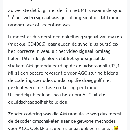
Zo werkte dat i.i.g. met de Filmnet MF's waarin de sync
'in' het video signaal was getild ongeacht of dat frame
random fase of tegenfase was.
Ik moest er dus eerst een enkelfasig signaal van maken
(met o.a. CD4066), daar alleen de sync (plus burst) op
het 'correcte' niveau uit het video signaal 'omlaag'
halen. Uiteindelijk bleek dat het sync signaal dat
stiekem AM gemoduleerd op de geluidsdraagolf (33,4
MHz) een betere reverentie voor AGC sturing tijdens
de coderingsperiodes omdat op die draaggolf niet
gekloot werd met fase omkering per frame.
Uiteindelijk bleek het ook beter om AFC uit die
geluidsdraaggolf af te leiden.
Zonder codering was die AM modulatie weg dus moest
de decoder omschakelen naar de gewone methodes
voor AGC. Gelukkig is geen signaal óók een signaal