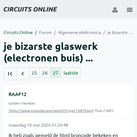
Circuits Online
Forum
Algemene elektronica
je bizarste glaswerk (electronen buis) ...
je bizarste glaswerk
(electronen buis) ...
25
26
27
laatste
RAAF12
Golden Member
https://www.youtube.com/watch?v=yg21D9TEApQ
Fase 2 WEC
maandag 18 mei 2026 01:26:48
Ik heb zoals gemeld de html broncode bekeken en