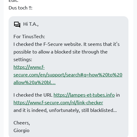
Dus toch !!:
Hi T.A.,
For TinusTech:
I checked the F-Secure website. It seems that it's
possible to allow a blocked site through the
settings:
https://www.f-
secure.com/en/support/search#q=how%20to%20
allow%20a%20bl…
I checked the URL
https://lampes-et-tubes.info
in
https://www.f-secure.com/nl/link-checker
and it is indeed, unfortunately, still blacklisted...
Cheers,
Giorgio