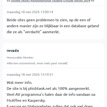
>>
[Animo check] Hoogspannings voeding Circuits Online 2024
<<
maandag 18 mei 2026 13:00:14
Beide sites geen problemen te zien, op de een of
andere manier zijn ze blijkbaar in een database geland
die ze als "verdacht" aanmerkt.
revado
Honourable Member
Alles kan automatisch, maar niets gaat vanzelf.
maandag 18 mei 2026 13:19:51
Wat meer info.
De site is bij phishtank.net als 100% aangemerkt.
Veel AV programma's halen daar de info vandaan oa
McAffee en Kaspersky.
F-secure en Malwarebytes zullen dat ook wel doen.