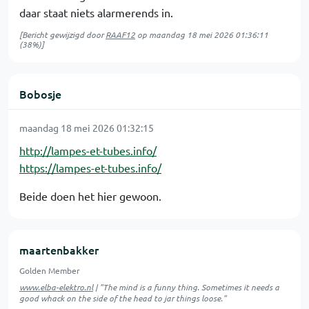
daar staat niets alarmerends in.
[Bericht gewijzigd door
RAAF12
op
maandag 18 mei 2026 01:36:11
(38%)]
Bobosje
maandag 18 mei 2026 01:32:15
http://lampes-et-tubes.info/
https://lampes-et-tubes.info/
Beide doen het hier gewoon.
maartenbakker
Golden Member
www.elba-elektro.nl
| "The mind is a funny thing. Sometimes it needs a
good whack on the side of the head to jar things loose."