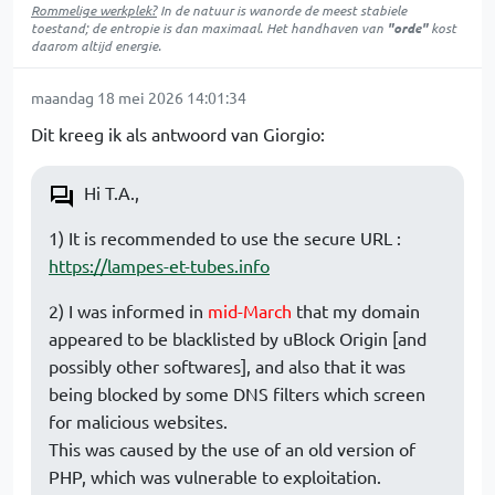
Rommelige werkplek?
In de natuur is
wanorde
de meest stabiele
toestand; de entropie is dan maximaal. Het handhaven van
"orde"
kost
daarom altijd energie.
maandag 18 mei 2026 14:01:34
Dit kreeg ik als antwoord van Giorgio:
Hi T.A.,
1) It is recommended to use the secure URL :
https://lampes-et-tubes.info
2) I was informed in
mid-March
that my domain
appeared to be blacklisted by uBlock Origin [and
possibly other softwares], and also that it was
being blocked by some DNS filters which screen
for malicious websites.
This was caused by the use of an old version of
PHP, which was vulnerable to exploitation.