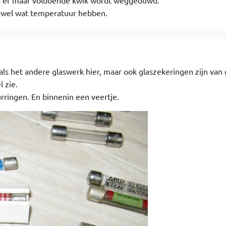
als er maar voldoende kwik wordt weggeduwd.
t wel wat temperatuur hebben.
 als het andere glaswerk hier, maar ook glaszekeringen zijn van g
l zie.
rringen. En binnenin een veertje.