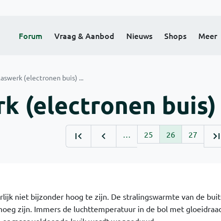
Forum
Vraag & Aanbod
Nieuws
Shops
Meer
laswerk (electronen buis) ...
k (electronen buis) .
…
25
26
27
3
ijk niet bijzonder hoog te zijn. De stralingswarmte van de bui
oeg zijn. Immers de luchttemperatuur in de bol met gloeidraa