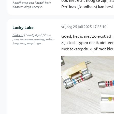
ook niet echt hoog te zijn, 
handhaven van
"orde"
kost
Pertinax (fenolhars) kan bes
daarom altijd energie.
vrijdag 25 juli 2025 17:28:10
Lucky Luke
Eluke.nl
| handgetypt | I'm a
Goed, het is niet zo exotisch
poor, lonesome cowboy, with a
zijn toch typen die ik niet vee
long, long way to go.
Met tekstopdruk, of met kleu