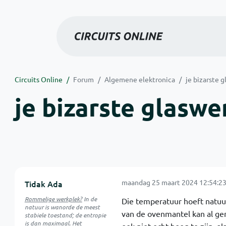
Circuits Online
Forum
Algemene elektronica
je bizarste g
je bizarste glaswer
maandag 25 maart 2024 12:54:2
Tidak Ada
Rommelige werkplek?
In de
Die temperatuur hoeft natuurl
natuur is
wanorde
de meest
van de ovenmantel kan al gen
stabiele toestand; de entropie
is dan maximaal. Het