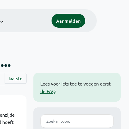
Aanmelden
..
laatste
Lees voor iets toe te voegen eerst
de FAQ
.
tenzijde
Zoek
d hoeft