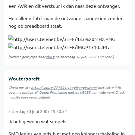
een AVR en dit verstuur ik dan naar deze ontvanger.
Heb alleen foto's van de ontvanger aangezien zender
nog op breadboard staat.
[Bericht gewijzigd door
the-x
op
zaterdag 30 juni 2007 16:56:02
]
Wouterboreft
Check me site
http://wouter771991.googlepages.com/
met extra info
over me modeltreinbaan! Problemen met de K8055 van velleman? Check
me site voor voorbeelden!
zaterdag 30 juni 2007 19:50:54
ik heb gewoon wat simpels:
SMD ledjes van leds-buy met een knipperschakeling in