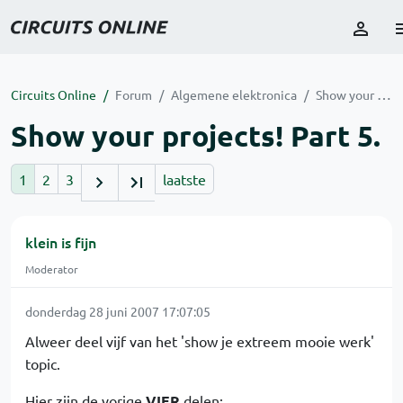
Circuits Online
Forum
Algemene elektronica
Show your projects! Part 5.
Show your projects! Part 5.
1
2
3
laatste
klein is fijn
Moderator
donderdag 28 juni 2007 17:07:05
Alweer deel vijf van het 'show je extreem mooie werk'
topic.
Hier zijn de vorige
VIER
delen: