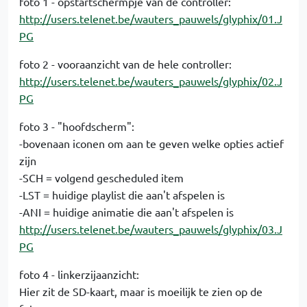
foto 1 - opstartschermpje van de controller:
http://users.telenet.be/wauters_pauwels/glyphix/01.J
PG
foto 2 - vooraanzicht van de hele controller:
http://users.telenet.be/wauters_pauwels/glyphix/02.J
PG
foto 3 - "hoofdscherm":
-bovenaan iconen om aan te geven welke opties actief
zijn
-SCH = volgend gescheduled item
-LST = huidige playlist die aan't afspelen is
-ANI = huidige animatie die aan't afspelen is
http://users.telenet.be/wauters_pauwels/glyphix/03.J
PG
foto 4 - linkerzijaanzicht:
Hier zit de SD-kaart, maar is moeilijk te zien op de