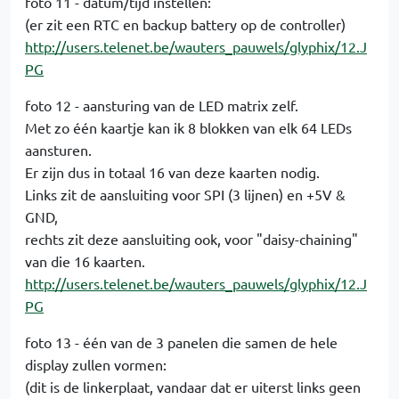
foto 11 - datum/tijd instellen:
(er zit een RTC en backup battery op de controller)
http://users.telenet.be/wauters_pauwels/glyphix/12.J
PG
foto 12 - aansturing van de LED matrix zelf.
Met zo één kaartje kan ik 8 blokken van elk 64 LEDs
aansturen.
Er zijn dus in totaal 16 van deze kaarten nodig.
Links zit de aansluiting voor SPI (3 lijnen) en +5V &
GND,
rechts zit deze aansluiting ook, voor "daisy-chaining"
van die 16 kaarten.
http://users.telenet.be/wauters_pauwels/glyphix/12.J
PG
foto 13 - één van de 3 panelen die samen de hele
display zullen vormen:
(dit is de linkerplaat, vandaar dat er uiterst links geen