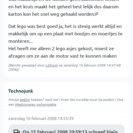
en het kruis maakt het geheel best lelijk dus daarom
karton kon het snel weg gehaald worden:P
Dat lego was best goed ja, het is stevig werkt altijd en
makkelijk om op een plaat met boutjes en moertjes te
monteren...
Het heeft me alleen 2 lego asjes gekost, moest ze
afzagen om ze aan de motor vast te kunnen maken
[Bericht gewijzigd door
Lithium
op
zaterdag 16 februari 2008 14:47:48
(36%)]
Technojunk
Printje
geëtst
hebben? mail me! | Even the invisible must be perfect | Ook
een
Meetsnoeren ophangrekje
zaterdag 16 februari 2008 14:55:39
Op 15 februari 2008 20:59:13 schreef klein