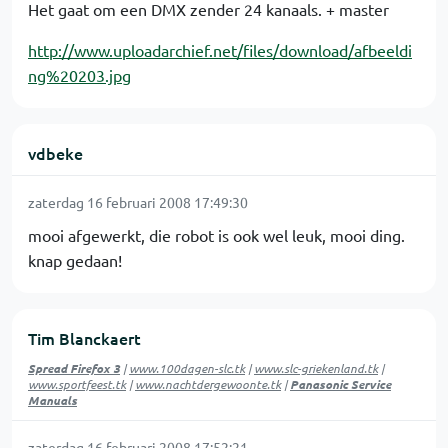
Het gaat om een DMX zender 24 kanaals. + master
http://www.uploadarchief.net/files/download/afbeeldi
ng%20203.jpg
vdbeke
zaterdag 16 februari 2008 17:49:30
mooi afgewerkt, die robot is ook wel leuk, mooi ding.
knap gedaan!
Tim Blanckaert
Spread Firefox 3
|
www.100dagen-slc.tk
|
www.slc-griekenland.tk
|
www.sportfeest.tk
|
www.nachtdergewoonte.tk
|
Panasonic Service
Manuals
zaterdag 16 februari 2008 17:52:21