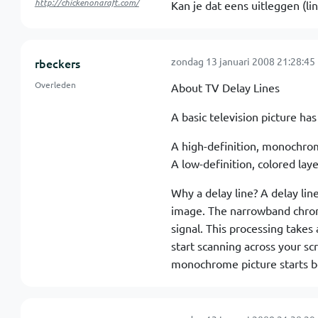
http://chickenonaraft.com/
Kan je dat eens uitleggen (li
zondag 13 januari 2008 21:28:45
rbeckers
Overleden
About TV Delay Lines
A basic television picture has
A high-definition, monochrom
A low-definition, colored lay
Why a delay line? A delay lin
image. The narrowband chrom
signal. This processing takes 
start scanning across your sc
monochrome picture starts be