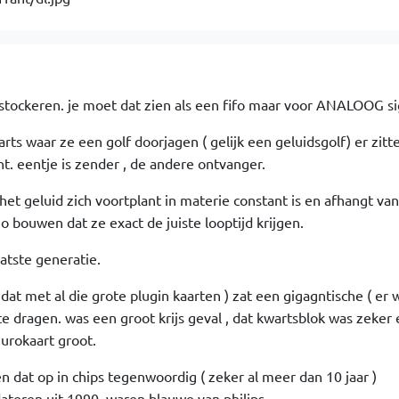
 stockeren. je moet dat zien als een fifo maar voor ANALOOG si
warts waar ze een golf doorjagen ( gelijk een geluidsgolf) er zit
t. eentje is zender , de andere ontvanger.
t geluid zich voortplant in materie constant is en afhangt van
o bouwen dat ze exact de juiste looptijd krijgen.
aatste generatie.
( dat met al die grote plugin kaarten ) zat een gigagntische ( er 
te dragen. was een groot krijs geval , dat kwartsblok was zeker
eurokaart groot.
n dat op in chips tegenwoordig ( zeker al meer dan 10 jaar )
dateren uit 1990. waren blauwe van philips.