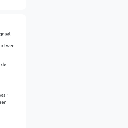
gnaal.
ten twee
 de
was 1
 een