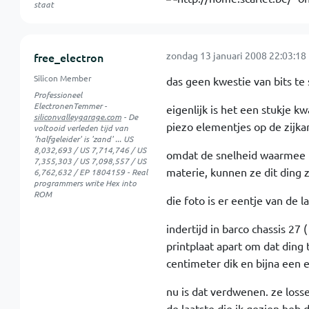
staat
zondag 13 januari 2008 22:03:18
free_electron
Silicon Member
das geen kwestie van bits te
Professioneel
ElectronenTemmer -
eigenlijk is het een stukje k
siliconvalleygarage.com
- De
piezo elementjes op de zijkan
voltooid verleden tijd van
'halfgeleider' is 'zand' ... US
8,032,693 / US 7,714,746 / US
omdat de snelheid waarmee he
7,355,303 / US 7,098,557 / US
materie, kunnen ze dit ding z
6,762,632 / EP 1804159 - Real
programmers write Hex into
ROM
die foto is er eentje van de l
indertijd in barco chassis 27 
printplaat apart om dat ding 
centimeter dik en bijna een 
nu is dat verdwenen. ze losse
de laatste die ik gezien heb 