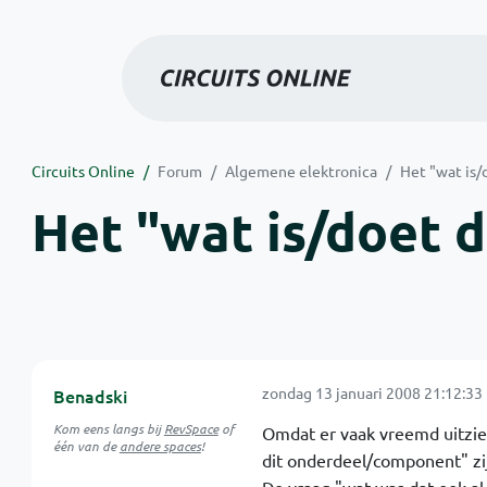
Circuits Online
Forum
Algemene elektronica
Het "wat is/
Het "wat is/doet d
zondag 13 januari 2008 21:12:33
Benadski
Kom eens langs bij
RevSpace
of
Omdat er vaak vreemd uitzie
één van de
andere spaces
!
dit onderdeel/component" zij