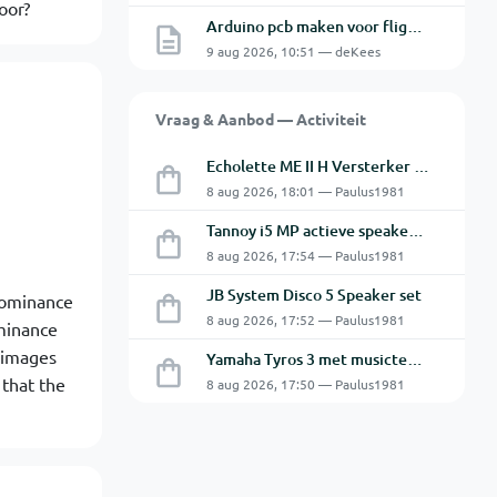
oor?
Arduino pcb maken voor flightsim.
9 aug 2026, 10:51 — deKees
Vraag & Aanbod — Activiteit
Echolette ME II H Versterker Top en Cabine
8 aug 2026, 18:01 — Paulus1981
Tannoy i5 MP actieve speakers - Gebruikt
8 aug 2026, 17:54 — Paulus1981
JB System Disco 5 Speaker set
hrominance
8 aug 2026, 17:52 — Paulus1981
minance
o images
Yamaha Tyros 3 met musictech MT 50 B-Grif
 that the
8 aug 2026, 17:50 — Paulus1981