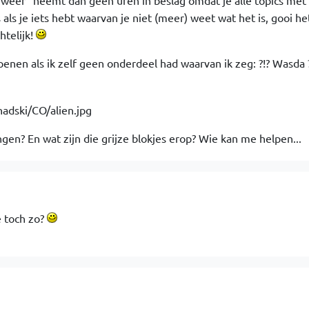
 weer" neemt dan geen uren in beslag omdat je alle topics met
ls je iets hebt waarvan je niet (meer) weet wat het is, gooi he
htelijk!
penen als ik zelf geen onderdeel had waarvan ik zeg: ?!? Wasda ?
ingen? En wat zijn die grijze blokjes erop? Wie kan me helpen...
e toch zo?