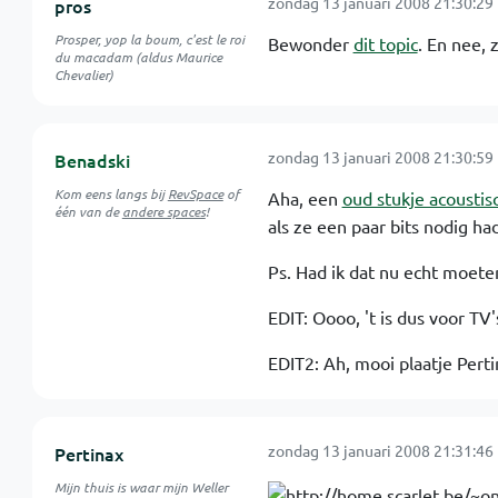
zondag 13 januari 2008 21:30:29
pros
Prosper, yop la boum, c'est le roi
Bewonder
dit topic
. En nee, 
du macadam (aldus Maurice
Chevalier)
zondag 13 januari 2008 21:30:59
Benadski
Kom eens langs bij
RevSpace
of
Aha, een
oud stukje acousti
één van de
andere spaces
!
als ze een paar bits nodig h
Ps. Had ik dat nu echt moete
EDIT: Oooo, 't is dus voor TV
EDIT2: Ah, mooi plaatje Pertin
zondag 13 januari 2008 21:31:46
Pertinax
Mijn thuis is waar mijn Weller