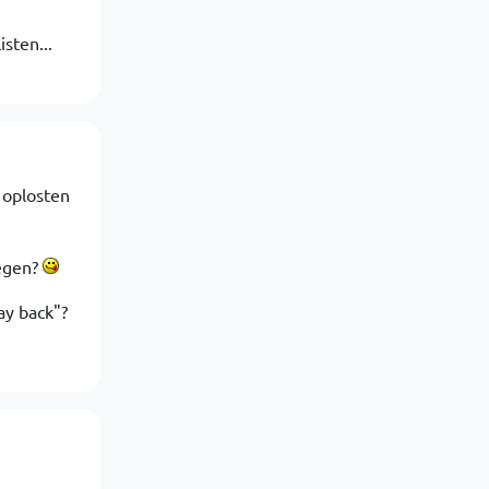
isten...
 oplosten
tegen?
ay back"?