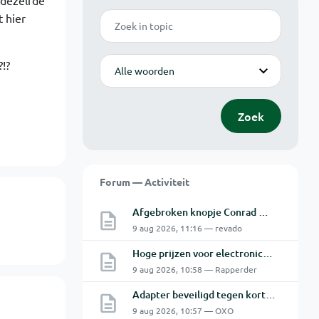
 dezelfde
t hier
Zoek
Modus
!?
Zoek
Forum — Activiteit
Afgebroken knopje Conrad Oscilloscoop
9 aug 2026, 11:16 — revado
Hoge prijzen voor electronica hobbyisten
9 aug 2026, 10:58 — Rapperder
Adapter beveiligd tegen kortsluiting maar toch defect?
9 aug 2026, 10:57 — OXO