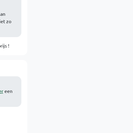
kan
iet zo
ijs !
er
een