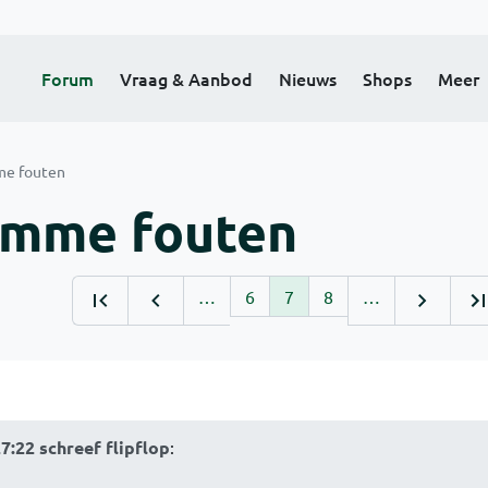
Forum
Vraag & Aanbod
Nieuws
Shops
Meer
me fouten
omme fouten
…
6
7
8
…
7:22 schreef flipflop
: