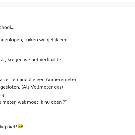
hool....
nenlopen, ruiken we gelijk een
zat, kregen we het verhaal te
was er iemand die een Amperemeter
ngesloten. (Als Voltmeter dus)
eg:
e meter, wat moet ik nu doen ?"
kig niet!