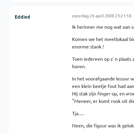
zaterdag 26 april 2008 23:21:18
Eddied
Ik herinner me nog wat van sc
Komen we het meetlokaal bin
enorme stank !
Toen iedereen op z`n plaats 
horen.
In het voorafgaande lesuur 
een klein beetje fout had aa
Hij stak zijn finger op, en vro
"Meneer, er komt rook uit di
Tja.....
Neen, die figuur was ik geluk