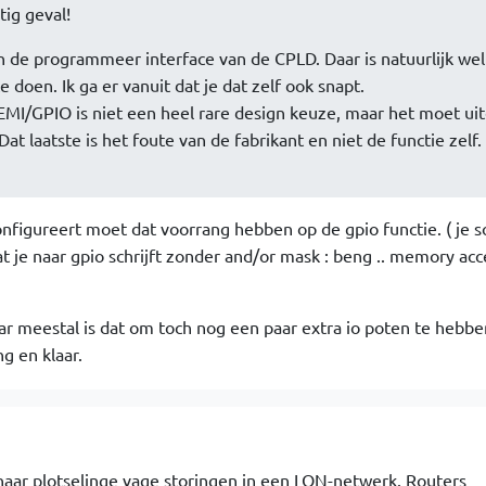
tig geval!
n de programmeer interface van de CPLD. Daar is natuurlijk we
doen. Ik ga er vanuit dat je dat zelf ook snapt.
MI/GPIO is niet een heel rare design keuze, maar het moet ui
t laatste is het foute van de fabrikant en niet de functie zelf.
 configureert moet dat voorrang hebben op de gpio functie. ( je 
at je naar gpio schrijft zonder and/or mask : beng .. memory acc
maar meestal is dat om toch nog een paar extra io poten te hebben
g en klaar.
aar plotselinge vage storingen in een LON-netwerk. Routers