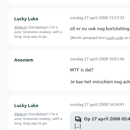
zondag 27 april 2008 15:57:32
Lucky Luke
Eluke.nl
| handgetypt | I'm a
zit er nu ook nog kortsluitin
poor, lonesome cowboy, with a
long, long way to go.
[Bericht gewijzigd door
Lucky Luke
op
zondag 27 april 2008 16:01:46
Anoniem
WTF is dat?
Je kan het misschien nog acht
zondag 27 april 2008 16:04:41
Lucky Luke
Eluke.nl
| handgetypt | I'm a
Op 27 april 2008 05:
poor, lonesome cowboy, with a
long, long way to go.
[...]