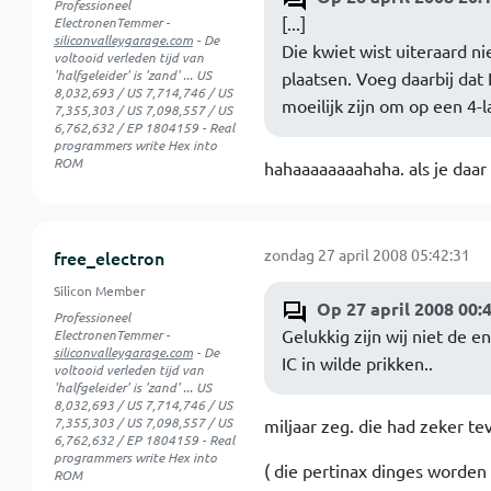
Professioneel
[...]
ElectronenTemmer -
siliconvalleygarage.com
- De
Die kwiet wist uiteraard ni
voltooid verleden tijd van
'halfgeleider' is 'zand' ... US
plaatsen. Voeg daarbij dat
8,032,693 / US 7,714,746 / US
moeilijk zijn om op een 4-
7,355,303 / US 7,098,557 / US
6,762,632 / EP 1804159 - Real
programmers write Hex into
ROM
hahaaaaaaaahaha. als je daar 
zondag 27 april 2008 05:42:31
free_electron
Silicon Member
Op 27 april 2008 00:42
Professioneel
Gelukkig zijn wij niet de 
ElectronenTemmer -
siliconvalleygarage.com
- De
IC in wilde prikken..
voltooid verleden tijd van
'halfgeleider' is 'zand' ... US
8,032,693 / US 7,714,746 / US
7,355,303 / US 7,098,557 / US
miljaar zeg. die had zeker tev
6,762,632 / EP 1804159 - Real
programmers write Hex into
( die pertinax dinges worden g
ROM