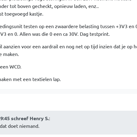
nder tot boven gecheckt, opnieuw laden, enz..
ist toegvoegd kastje.
oedingsunit testen op een zwaardere belasting tussen +3V3 en 0.
3 en 0. Allen was die 0 een ca 30V. Dag testprint.
 aanzien voor een aardrail en nog net op tijd inzien dat je op 
te maken.
 een WCD.
aken met een textielen lap.
39:45 schreef Henry S.
:
 dat doet niemand.