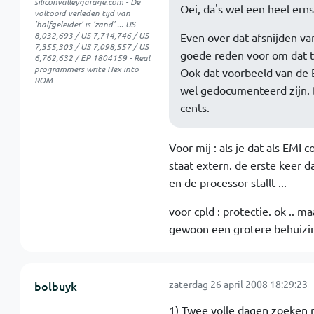
siliconvalleygarage.com
- De
Oei, da's wel een heel erns
voltooid verleden tijd van
'halfgeleider' is 'zand' ... US
8,032,693 / US 7,714,746 / US
Even over dat afsnijden va
7,355,303 / US 7,098,557 / US
goede reden voor om dat te 
6,762,632 / EP 1804159 - Real
programmers write Hex into
Ook dat voorbeeld van de E
ROM
wel gedocumenteerd zijn. Da
cents.
Voor mij : als je dat als EMI
staat extern. de erste keer d
en de processor stallt ...
voor cpld : protectie. ok .. 
gewoon een grotere behuizin
zaterdag 26 april 2008 18:29:23
bolbuyk
1) Twee volle dagen zoeken n