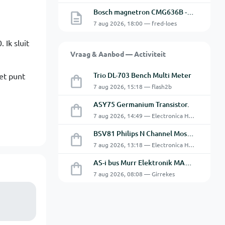
Bosch magnetron CMG636B - 2 De oven doet het niet goed.
7 aug 2026, 18:00 — fred-loes
 Ik sluit
Vraag & Aanbod — Activiteit
Trio DL-703 Bench Multi Meter
het punt
7 aug 2026, 15:18 — flash2b
ASY75 Germanium Transistor.
7 aug 2026, 14:49 — Electronica Hobbyist
BSV81 Philips N Channel Mosfet Transistors.
7 aug 2026, 13:18 — Electronica Hobbyist
AS-i bus Murr Elektronik MASI20 AS-Interface I/O-module 56440
7 aug 2026, 08:08 — Girrekes