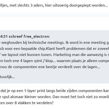
ltjes, met slechts 3 aders, hier uitvoerig doorgepiept worden...
44:31 schreef free_electron
:
weghouden bij technische meetings. Ik word in ene meeting g
pcb voor een bepaalde chip.Klant heeft problemen dat er zoveel
f we layout niet kunnen tunen. Marketing man die aanwezig is s
en toch ene 4 lagen rpint / klop... waarom plaats je alleen com
je nou de componenten ene beetje verdeelt over de lagen...
urlijk...
, dat je op een 1-layer print langs beide zijden componenten kan
r spul alsmaar kleiner worden. Dan moet het toch niet zo moeili
en over 8 vlakken te verdelen?