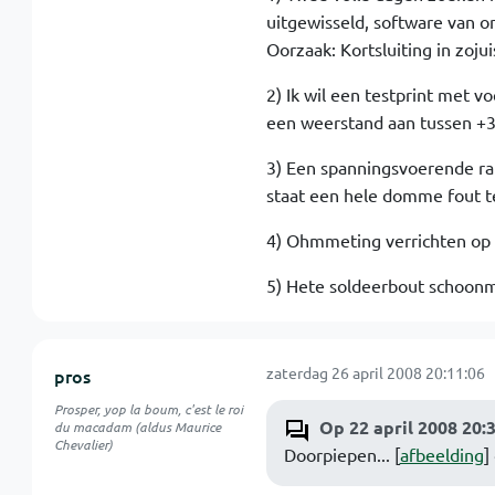
uitgewisseld, software van o
Oorzaak: Kortsluiting in zoju
2) Ik wil een testprint met v
een weerstand aan tussen +3V
3) Een spanningsvoerende rail
staat een hele domme fout 
4) Ohmmeting verrichten op
5) Hete soldeerbout schoonm
zaterdag 26 april 2008 20:11:06
pros
Prosper, yop la boum, c'est le roi
Op 22 april 2008 20:
du macadam (aldus Maurice
Chevalier)
Doorpiepen... [
afbeelding
]