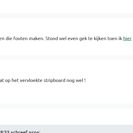
gen die fouten maken. Stond wel even gek te kijken toen ik
hier
at op het vervloekte stripboard nog wel !
18:33 schreef pros
: