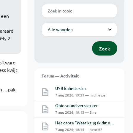
Zoek
l een
Modus
teraard
 My 2
Zoek
software
ess kwijt
Forum — Activiteit
USB kabeltester
 ... pak
7 aug 2026, 19:31 — michielper
Ohio sound versterker
7 aug 2026, 19:13 — Sine
Het grote "Waar krijg ik dit onderdeel" topic Deel 11
7 aug 2026, 18:15 — henri62