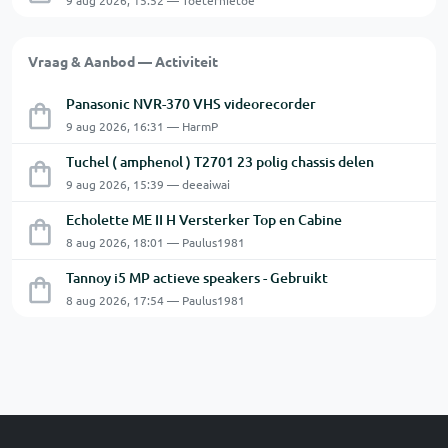
9 aug 2026, 15:52 — Toeternietoe
Vraag & Aanbod — Activiteit
Panasonic NVR-370 VHS videorecorder
9 aug 2026, 16:31 — HarmP
Tuchel ( amphenol ) T2701 23 polig chassis delen
9 aug 2026, 15:39 — deeaiwai
Echolette ME II H Versterker Top en Cabine
8 aug 2026, 18:01 — Paulus1981
Tannoy i5 MP actieve speakers - Gebruikt
8 aug 2026, 17:54 — Paulus1981